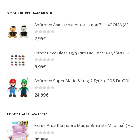
ΔΗΜΟΦΙΛΉ ΠΑΙΧΝΊΔΙΑ
Λούτρινο Αρκουδάκι Αποφοίτηση Σε 1 ΧΡΩΜΑ (ΛΕΥΚΟ)25Εκ 1850
0
out of 5
7,95
€
Fisher-Price Blaze Οχήματα Die Cast 16 Σχέδια CGF20
0
out of 5
8,99
€
Λούτρινα Super Mario & Luigi 2 Σχέδια 30,5 Εκ. GOL13769
0
out of 5
24,99
€
ΤΕΛΕΥΤΑΊΕΣ ΑΦΊΞΕΙΣ
Fisher Price Κρεμαστό Μαϊμουδάκι Με Μουσική (JFF02)
0
out of 5
20,99
€