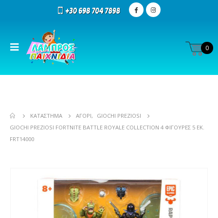
0
ΚΑΤΆΣΤΗΜΑ
ΑΓΌΡΙ
,
GIOCHI PREZIOSI
GIOCHI PREZIOSI FORTNITE BATTLE ROYALE COLLECTION 4 ΦΙΓΟΎΡΕΣ 5 ΕΚ.
FRT14000