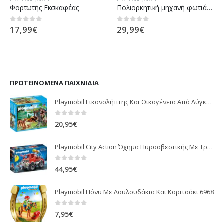
Φορτωτής Εκσκαφέας
Πολιορκητική μηχανή φωτιάς του Μπέρναμ
17,99
€
29,99
€
0
out of 5
0
out of 5
ΠΡΟΤΕΙΝΌΜΕΝΑ ΠΑΙΧΝΊΔΙΑ
Playmobil Εικονολήπτης Και Οικογένεια Από Λύγκες 5561
0
out of 5
20,95
€
Playmobil City Action Όχημα Πυροσβεστικής Με Τροχαλία Ρυμούλκησης 9466
0
out of 5
44,95
€
Playmobil Πόνυ Με Λουλουδάκια Και Κοριτσάκι 6968
0
out of 5
7,95
€