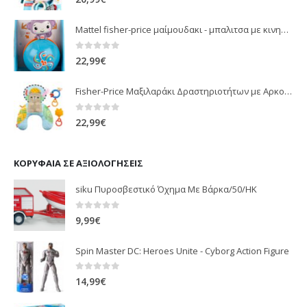
Mattel fisher-price μαίμουδακι - μπαλιτσα με κινηση JLB95
0
out of 5
22,99
€
Fisher-Price Μαξιλαράκι Δραστηριοτήτων με Αρκουδάκι (JHB44)
0
out of 5
22,99
€
ΚΟΡΥΦΑΊΑ ΣΕ ΑΞΙΟΛΟΓΉΣΕΙΣ
siku Πυροσβεστικό Όχημα Με Βάρκα/50/HK
0
out of 5
9,99
€
Spin Master DC: Heroes Unite - Cyborg Action Figure
0
out of 5
14,99
€