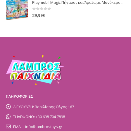
Playmobil Magic Πήγασος και Άμαξα με Μονόκερο για 4-10 ετών
0
out of 5
29,99
€
ΠΛΗΡΟΦΟΡΙΕΣ
ΔΙΕΥΘΥΝΣΗ:
Βασιλίσσης Όλγας 167
ΤΗΛΕΦΩΝΟ:
+30 698 704 7898
EMAIL:
info@lambrostoys.gr