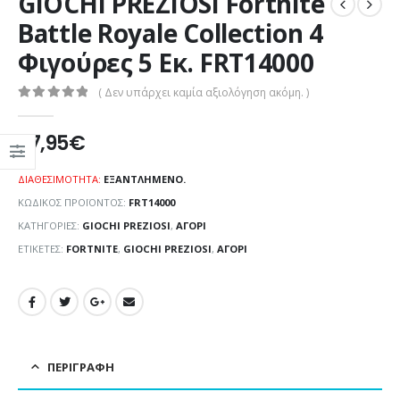
GIOCHI PREZIOSI Fortnite
Battle Royale Collection 4
Φιγούρες 5 Εκ. FRT14000
( Δεν υπάρχει καμία αξιολόγηση ακόμη. )
0
out of 5
27,95
€
ΔΙΑΘΕΣΙΜΌΤΗΤΑ:
ΕΞΑΝΤΛΗΜΈΝΟ.
ΚΩΔΙΚΌΣ ΠΡΟΪΌΝΤΟΣ:
FRT14000
ΚΑΤΗΓΟΡΊΕΣ:
GIOCHI PREZIOSI
,
ΑΓΌΡΙ
ΕΤΙΚΈΤΕΣ:
FORTNITE
,
GIOCHI PREZIOSI
,
ΑΓΌΡΙ
ΠΕΡΙΓΡΑΦΉ