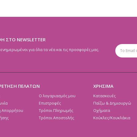
ΦΗ ΣΤΟ NEWSLETTER
 ενημερωμένοι για όλα τα νέα και τις προσφορές μας.
ΡΕΤΗΣΗ ΠΕΛΑΤΩΝ
ΧΡΗΣΙΜΑ
α
Ο λογαριασμός μου
Κατασκευές
ωνία
Επιστροφές
Παίζω & Δημιουργώ
ή Απορρήτου
Τρόποι Πληρωμής
Οχήματα
ήσης
Τρόποι Αποστολής
Κούκλες/Κουκλάκια