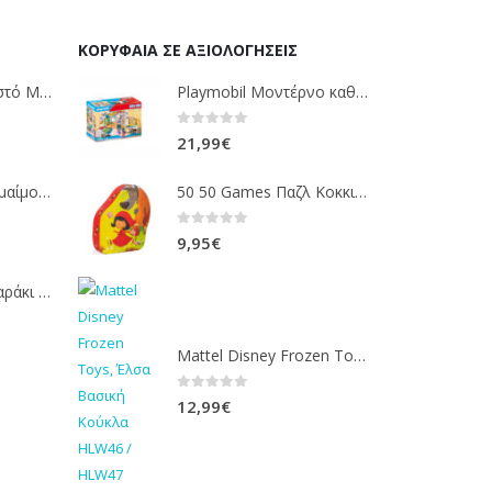
ΚΟΡΥΦΑΊΑ ΣΕ ΑΞΙΟΛΟΓΉΣΕΙΣ
Fisher Price Κρεμαστό Μαϊμουδάκι Με Μουσική (JFF02)
Playmobil Μοντέρνο καθιστικό 70988
0
out of 5
21,99
€
Mattel fisher-price μαίμουδακι - μπαλιτσα με κινηση JLB95
50 50 Games Παζλ Κοκκινοσκουφίτσα 24 Τεμάχια 505301
0
out of 5
9,95
€
Fisher-Price Μαξιλαράκι Δραστηριοτήτων με Αρκουδάκι (JHB44)
Mattel Disney Frozen Toys, Έλσα Βασική Κούκλα HLW46 / HLW47
0
out of 5
12,99
€