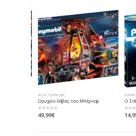
ΑΓΌΡΙ
,
PLAYMOBIL
PLAYMOBI
λίας
Ορυχείο λάβας του Μπέρναμ
0
out of 5
0
out of
49,99
€
14,95