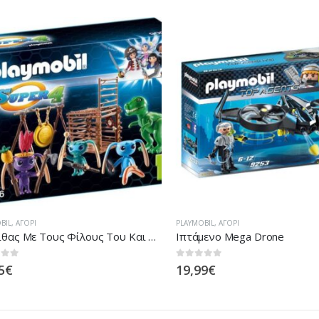
L
,
ΑΓΌΡΙ
PLAYMOBIL
,
ΑΓΌΡΙ
Ο Σπίθας Με Τους Φίλους Του Και Παγίδα Για Τον Τ-Ρεξ
Ιπτάμενο Mega Drone
 5
0
out of 5
€
19,99
€