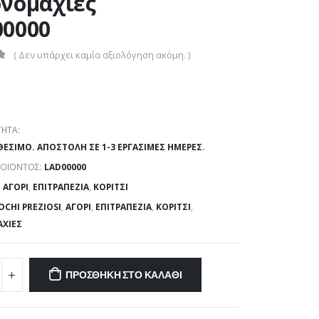
νομαχίες
0000
( Δεν υπάρχει καμία αξιολόγηση ακόμη. )
ΗΤΑ:
ΘΈΣΙΜΟ. ΑΠΟΣΤΟΛΉ ΣΕ 1-3 ΕΡΓΆΣΙΜΕΣ ΗΜΈΡΕΣ.
ΡΟΪΌΝΤΟΣ:
LAD00000
:
ΑΓΌΡΙ
,
ΕΠΙΤΡΑΠΕΖΊΑ
,
ΚΟΡΊΤΣΙ
OCHI PREZIOSI
,
ΑΓΌΡΙ
,
ΕΠΙΤΡΑΠΈΖΙΑ
,
ΚΟΡΊΤΣΙ
,
ΧΊΕΣ
ΠΡΟΣΘΉΚΗ ΣΤΟ ΚΑΛΆΘΙ