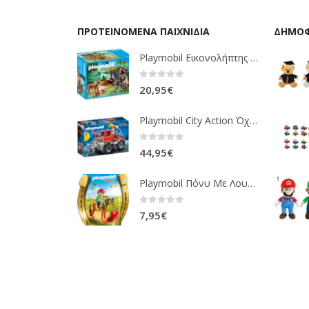
ΠΡΟΤΕΙΝΌΜΕΝΑ ΠΑΙΧΝΊΔΙΑ
ΔΗΜΟΦ
Playmobil Εικονολήπτης Και Οικογένεια Από Λύγκες 5561
0
out of 5
20,95
€
Playmobil City Action Όχημα Πυροσβεστικής Με Τροχαλία Ρυμούλκησης 9466
0
out of 5
44,95
€
Playmobil Πόνυ Με Λουλουδάκια Και Κοριτσάκι 6968
0
out of 5
7,95
€