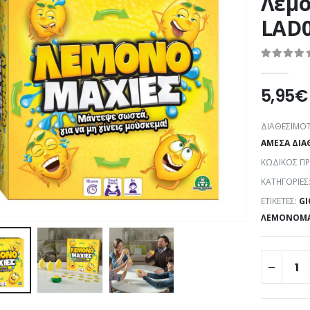
Λεμο
LAD0
0
out of 5
5,95
€
ΔΙΑΘΕΣΙΜΌΤ
ΆΜΕΣΑ ΔΙΑ
ΚΩΔΙΚΌΣ Π
ΚΑΤΗΓΟΡΊΕΣ
ΕΤΙΚΈΤΕΣ:
GI
ΛΕΜΟΝΟΜΑ