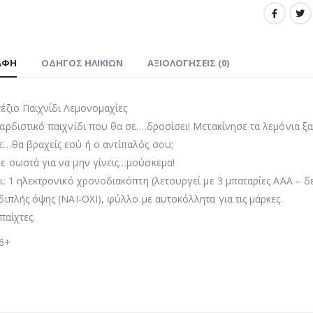
ΑΦΉ
ΟΔΗΓΌΣ ΗΛΙΚΙΏΝ
ΑΞΙΟΛΟΓΉΣΕΙΣ (0)
έζιο Παιχνίδι Λεμονομαχίες
αρδιστικό παιχνίδι που θα σε….δροσίσει! Μετακίνησε τα λεμόνια ξ
ε…θα βραχείς εσύ ή ο αντίπαλός σου;
ε σωστά για να μην γίνεις…μούσκεμα!
ι: 1 ηλεκτρονικό χρονοδιακόπτη (λετουργεί με 3 μπαταρίες ΑΑΑ – δε
διπλής όψης (ΝΑΙ-ΟΧΙ), φύλλο με αυτοκόλλητα για τις μάρκες.
παίχτες.
 6+