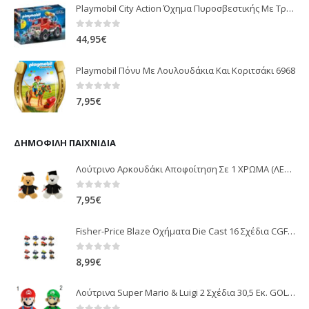
Playmobil City Action Όχημα Πυροσβεστικής Με Τροχαλία Ρυμούλκησης 9466
0
out of 5
44,95
€
Playmobil Πόνυ Με Λουλουδάκια Και Κοριτσάκι 6968
0
out of 5
7,95
€
ΔΗΜΟΦΙΛΉ ΠΑΙΧΝΊΔΙΑ
Λούτρινο Αρκουδάκι Αποφοίτηση Σε 1 ΧΡΩΜΑ (ΛΕΥΚΟ)25Εκ 1850
0
out of 5
7,95
€
Fisher-Price Blaze Οχήματα Die Cast 16 Σχέδια CGF20
0
out of 5
8,99
€
Λούτρινα Super Mario & Luigi 2 Σχέδια 30,5 Εκ. GOL13769