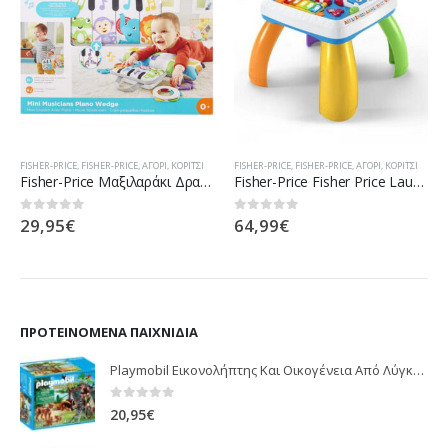
FISHER-PRICE
,
FISHER-PRICE
,
ΑΓΌΡΙ
,
ΚΟΡΊΤΣΙ
FISHER-PRICE
,
FISHER-PRICE
,
ΑΓΌΡΙ
,
ΚΟΡΊΤΣΙ
Fisher-Price Μαξιλαράκι Δραστηριοτήτων Με Φορητό Πιανάκι GJD27
Fisher-Price Fisher Price Laugh And Learn Εκπαιδευτικό Τραπέζι DRH43
29,95
€
64,99
€
0
out of 5
0
out of 5
ΠΡΟΤΕΙΝΌΜΕΝΑ ΠΑΙΧΝΊΔΙΑ
Playmobil Εικονολήπτης Και Οικογένεια Από Λύγκες 5561
0
out of 5
20,95
€