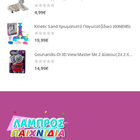
0
out of 5
4,99
€
Kinetic Sand Χρωματιστό Παγωτατζίδικο (6068385)
0
out of 5
19,99
€
Gounaridis-DI 3D View Master Με 2 Δίσκους Σε 2 Χρώματα (J168-1)
0
out of 5
14,99
€