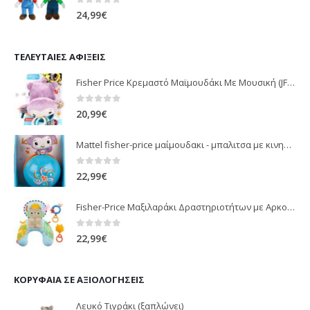
0
out of 5
24,99
€
ΤΕΛΕΥΤΑΊΕΣ ΑΦΊΞΕΙΣ
Fisher Price Κρεμαστό Μαϊμουδάκι Με Μουσική (JFF02)
0
out of 5
20,99
€
Mattel fisher-price μαίμουδακι - μπαλιτσα με κινηση JLB95
0
out of 5
22,99
€
Fisher-Price Μαξιλαράκι Δραστηριοτήτων με Αρκουδάκι (JHB44)
0
out of 5
22,99
€
ΚΟΡΥΦΑΊΑ ΣΕ ΑΞΙΟΛΟΓΉΣΕΙΣ
Λευκό Τιγράκι (ξαπλώνει)