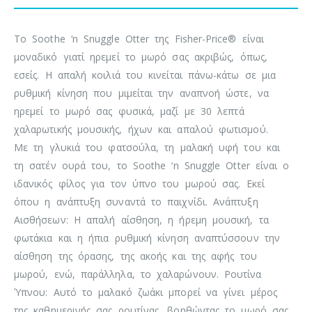
Το Soothe ‘n Snuggle Otter της Fisher-Price® είναι
μοναδικό γιατί ηρεμεί το μωρό σας ακριβώς, όπως,
εσείς. Η απαλή κοιλιά του κινείται πάνω-κάτω σε μια
ρυθμική κίνηση που μιμείται την αναπνοή ώστε, να
ηρεμεί το μωρό σας φυσικά, μαζί με 30 λεπτά
χαλαρωτικής μουσικής, ήχων και απαλού φωτισμού.
Με τη γλυκιά του φατσούλα, τη μαλακή υφή του και
τη σατέν ουρά του, το Soothe ‘n Snuggle Otter είναι ο
ιδανικός φίλος για τον ύπνο του μωρού σας. Εκεί
όπου η ανάπτυξη συναντά το παιχνίδι. Ανάπτυξη
Αισθήσεων: Η απαλή αίσθηση, η ήρεμη μουσική, τα
φωτάκια και η ήπια ρυθμική κίνηση αναπτύσσουν την
αίσθηση της όρασης, της ακοής και της αφής του
μωρού, ενώ, παράλληλα, το χαλαρώνουν. Ρουτίνα
Ύπνου: Αυτό το μαλακό ζωάκι μπορεί να γίνει μέρος
της καθημερινής σας ρουτίνας, βοηθώντας το μωρό σας