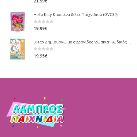
21,99
€
Hello Kitty Κασετίνα & Σετ Παιχνιδιού (GVC39)
0
out of 5
19,99
€
Djeco Δημιουργώ με σφραγίδες 'Ζωάκια' Κωδικός 08742
0
out of 5
19,95
€