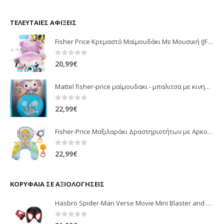
ΤΕΛΕΥΤΑΊΕΣ ΑΦΊΞΕΙΣ
Fisher Price Κρεμαστό Μαϊμουδάκι Με Μουσική (JFF02)
0
out of 5
20,99
€
Mattel fisher-price μαίμουδακι - μπαλιτσα με κινηση JLB95
0
out of 5
22,99
€
Fisher-Price Μαξιλαράκι Δραστηριοτήτων με Αρκουδάκι (JHB44)
0
out of 5
22,99
€
ΚΟΡΥΦΑΊΑ ΣΕ ΑΞΙΟΛΟΓΉΣΕΙΣ
Hasbro Spider-Man Verse Movie Mini Blaster and Mask Miles Morales
0
out of 5