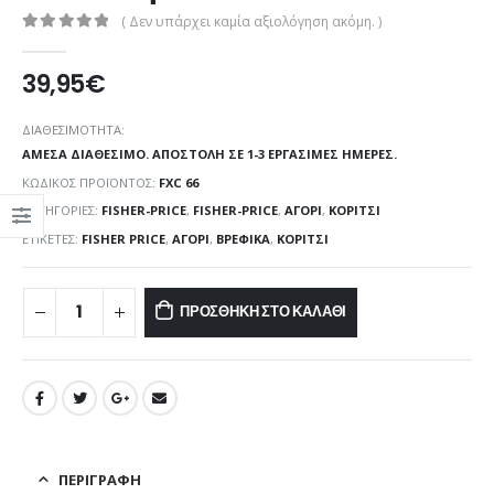
( Δεν υπάρχει καμία αξιολόγηση ακόμη. )
0
out of 5
39,95
€
ΔΙΑΘΕΣΙΜΌΤΗΤΑ:
ΆΜΕΣΑ ΔΙΑΘΈΣΙΜΟ. ΑΠΟΣΤΟΛΉ ΣΕ 1-3 ΕΡΓΆΣΙΜΕΣ ΗΜΈΡΕΣ.
ΚΩΔΙΚΌΣ ΠΡΟΪΌΝΤΟΣ:
FXC 66
ΚΑΤΗΓΟΡΊΕΣ:
FISHER-PRICE
,
FISHER-PRICE
,
ΑΓΌΡΙ
,
ΚΟΡΊΤΣΙ
ΕΤΙΚΈΤΕΣ:
FISHER PRICE
,
ΑΓΌΡΙ
,
ΒΡΕΦΙΚΆ
,
ΚΟΡΊΤΣΙ
ΠΡΟΣΘΉΚΗ ΣΤΟ ΚΑΛΆΘΙ
ΠΕΡΙΓΡΑΦΉ