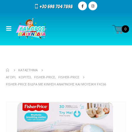
0
ΚΑΤΆΣΤΗΜΑ
ΑΓΌΡΙ
,
ΚΟΡΊΤΣΙ
,
FISHER-PRICE
,
FISHER-PRICE
FISHER-PRICE ΒΊΔΡΑ ΜΕ ΚΊΝΗΣΗ ΑΝΑΠΝΟΉΣ ΚΑΙ ΜΟΥΣΙΚΉ FXC66