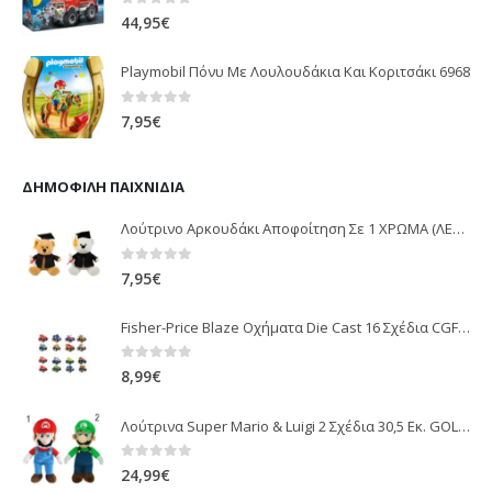
0
out of 5
44,95
€
Playmobil Πόνυ Με Λουλουδάκια Και Κοριτσάκι 6968
0
out of 5
7,95
€
ΔΗΜΟΦΙΛΉ ΠΑΙΧΝΊΔΙΑ
Λούτρινο Αρκουδάκι Αποφοίτηση Σε 1 ΧΡΩΜΑ (ΛΕΥΚΟ)25Εκ 1850
0
out of 5
7,95
€
Fisher-Price Blaze Οχήματα Die Cast 16 Σχέδια CGF20
0
out of 5
8,99
€
Λούτρινα Super Mario & Luigi 2 Σχέδια 30,5 Εκ. GOL13769
0
out of 5
24,99
€