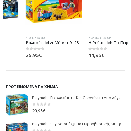
ΑΓΌΡΙ
,
PLAYMOBIL
PLAYMOBIL
,
ΑΓΌΡΙ
Βαλιτσάκι Μίνι Μάρκετ 9123
H Ρούμπι Με Το Πειρατικό Chameleon
25,95
€
44,95
€
0
out of 5
0
out of 5
ΠΡΟΤΕΙΝΌΜΕΝΑ ΠΑΙΧΝΊΔΙΑ
Playmobil Εικονολήπτης Και Οικογένεια Από Λύγκες 5561
0
out of 5
20,95
€
Playmobil City Action Όχημα Πυροσβεστικής Με Τροχαλία Ρυμούλκησης 9466