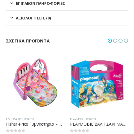
ΕΠΙΠΛΈΟΝ ΠΛΗΡΟΦΟΡΊΕΣ
ΑΞΙΟΛΟΓΉΣΕΙΣ (0)
ΣΧΕΤΙΚΆ ΠΡΟΪΌΝΤΑ
FISHER-PRICE
,
ΚΟΡΊΤΣΙ
PLAYMOBIL
,
ΚΟΡΊΤΣΙ
Fisher-Price Γυμναστήριο – Μουσικό Πιανάκι – Ροζ BLN02
PLAYMOBIL ΒΑΛΙΤΣΑΚΙ MAXI PRINCESS 9324 ΓΟΡΓΟΝΕΣ ΜΕ ΚΟΧΥΛΙ