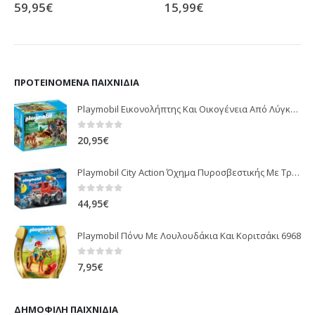
59,95
€
15,99
€
0
out of 5
0
out of 5
ΠΡΟΤΕΙΝΌΜΕΝΑ ΠΑΙΧΝΊΔΙΑ
Playmobil Εικονολήπτης Και Οικογένεια Από Λύγκες 5561
0
out of 5
20,95
€
Playmobil City Action Όχημα Πυροσβεστικής Με Τροχαλία Ρυμούλκησης 9466
0
out of 5
44,95
€
Playmobil Πόνυ Με Λουλουδάκια Και Κοριτσάκι 6968
0
out of 5
7,95
€
ΔΗΜΟΦΙΛΉ ΠΑΙΧΝΊΔΙΑ