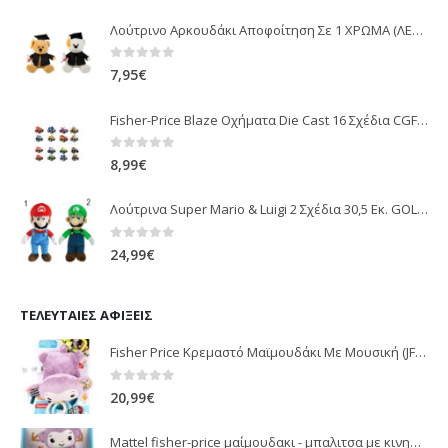
Λούτρινο Αρκουδάκι Αποφοίτηση Σε 1 ΧΡΩΜΑ (ΛΕΥΚΟ)25Εκ 1850
0
out of 5
7,95
€
Fisher-Price Blaze Οχήματα Die Cast 16 Σχέδια CGF20
0
out of 5
8,99
€
Λούτρινα Super Mario & Luigi 2 Σχέδια 30,5 Εκ. GOL13769
0
out of 5
24,99
€
ΤΕΛΕΥΤΑΊΕΣ ΑΦΊΞΕΙΣ
Fisher Price Κρεμαστό Μαϊμουδάκι Με Μουσική (JFF02)
0
out of 5
20,99
€
Mattel fisher-price μαίμουδακι - μπαλιτσα με κινηση JLB95