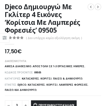
Djeco Δημιουργώ Με
Γκλίτερ 4 Εικόνες
‘Κορίτσια Με Λαμπερές
Φορεσιές’ 09505
( Δεν υπάρχει καμία αξιολόγηση ακόμη. )
0
out of 5
17,50
€
ΔΙΑΘΕΣΙΜΌΤΗΤΑ:
ΆΜΕΣΑ ΔΙΑΘΈΣΙΜΟ. ΑΠΟΣΤΟΛΉ ΣΕ 1-3 ΕΡΓΆΣΙΜΕΣ ΗΜΈΡΕΣ.
ΚΩΔΙΚΌΣ ΠΡΟΪΌΝΤΟΣ:
09505
ΚΑΤΗΓΟΡΊΕΣ:
ΚΑΤΑΣΚΕΥΈΣ
,
ΚΟΡΊΤΣΙ
,
ΠΑΊΖΩ & ΔΗΜΙΟΥΡΓΏ
ΕΤΙΚΈΤΕΣ:
DJRCO
,
ΚΑΤΑΣΚΕΥΈΣ
,
ΚΟΡΊΤΣΙ
,
ΛΑΜΠΕΡΈΣ ΦΟΡΕΣΙΈΣ
,
ΠΑΊΖΩ ΚΑΙ ΔΗΜΙΟΥΡΓΏ
ΠΡΟΣΘΉΚΗ ΣΤΟ ΚΑΛΆΘΙ