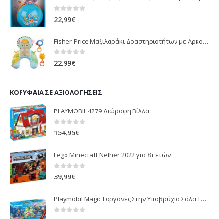
0
out of 5
22,99
€
Fisher-Price Μαξιλαράκι Δραστηριοτήτων με Αρκουδάκι (JHB44)
0
out of 5
22,99
€
ΚΟΡΥΦΑΊΑ ΣΕ ΑΞΙΟΛΟΓΉΣΕΙΣ
PLAYMOBIL 4279 Διώροφη Βίλλα
0
out of 5
154,95
€
Lego Minecraft Nether 2022 για 8+ ετών
0
out of 5
39,99
€
Playmobil Magic Γοργόνες Στην Υποβρύχια Σάλα Τους 70368
0
out of 5