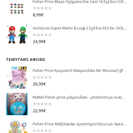
Fisher-Price Blaze Οχήματα Die Cast 16 Σχέδια CGF20
0
out of 5
8,99
€
Λούτρινα Super Mario & Luigi 2 Σχέδια 30,5 Εκ. GOL13769
0
out of 5
24,99
€
ΤΕΛΕΥΤΑΊΕΣ ΑΦΊΞΕΙΣ
Fisher Price Κρεμαστό Μαϊμουδάκι Με Μουσική (JFF02)
0
out of 5
20,99
€
Mattel fisher-price μαίμουδακι - μπαλιτσα με κινηση JLB95
0
out of 5
22,99
€
Fisher-Price Μαξιλαράκι Δραστηριοτήτων με Αρκουδάκι (JHB44)