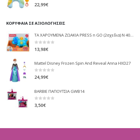
0
out of 5
22,99
€
ΚΟΡΥΦΑΊΑ ΣΕ ΑΞΙΟΛΟΓΉΣΕΙΣ
ΤΑ ΧΑΡΟΥΜΕΝΑ ΖΩΑΚΙΑ PRESS n GO (2σχεδια) Ν 403073
0
out of 5
13,98
€
Mattel Disney Frozen Spin And Reveal Anna HXD27
0
out of 5
24,99
€
BARBIE ΠΑΠΟΥΤΣΙΑ GWB14
0
out of 5
3,50
€