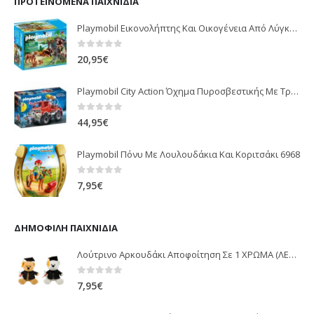
ΠΡΟΤΕΙΝΌΜΕΝΑ ΠΑΙΧΝΊΔΙΑ
Playmobil Εικονολήπτης Και Οικογένεια Από Λύγκες 5561
0
out of 5
20,95
€
Playmobil City Action Όχημα Πυροσβεστικής Με Τροχαλία Ρυμούλκησης 9466
0
out of 5
44,95
€
Playmobil Πόνυ Με Λουλουδάκια Και Κοριτσάκι 6968
0
out of 5
7,95
€
ΔΗΜΟΦΙΛΉ ΠΑΙΧΝΊΔΙΑ
Λούτρινο Αρκουδάκι Αποφοίτηση Σε 1 ΧΡΩΜΑ (ΛΕΥΚΟ)25Εκ 1850
0
out of 5
7,95
€