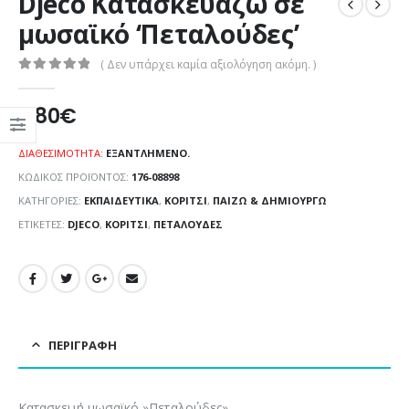
Djeco Κατασκευάζω σε
μωσαϊκό ‘Πεταλούδες’
( Δεν υπάρχει καμία αξιολόγηση ακόμη. )
0
out of 5
9,80
€
ΔΙΑΘΕΣΙΜΌΤΗΤΑ:
ΕΞΑΝΤΛΗΜΈΝΟ.
ΚΩΔΙΚΌΣ ΠΡΟΪΌΝΤΟΣ:
176-08898
ΚΑΤΗΓΟΡΊΕΣ:
ΕΚΠΑΙΔΕΥΤΙΚΆ
,
ΚΟΡΊΤΣΙ
,
ΠΑΊΖΩ & ΔΗΜΙΟΥΡΓΏ
ΕΤΙΚΈΤΕΣ:
DJECO
,
ΚΟΡΊΤΣΙ
,
ΠΕΤΑΛΟΎΔΕΣ
ΠΕΡΙΓΡΑΦΉ
Κατασκευή μωσαϊκό »Πεταλούδες».