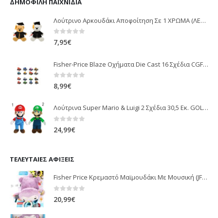
ΔΗΜΟΦΙΛΉ ΠΑΙΧΝΊΔΙΑ
Λούτρινο Αρκουδάκι Αποφοίτηση Σε 1 ΧΡΩΜΑ (ΛΕΥΚΟ)25Εκ 1850
0
out of 5
7,95
€
Fisher-Price Blaze Οχήματα Die Cast 16 Σχέδια CGF20
0
out of 5
8,99
€
Λούτρινα Super Mario & Luigi 2 Σχέδια 30,5 Εκ. GOL13769
0
out of 5
24,99
€
ΤΕΛΕΥΤΑΊΕΣ ΑΦΊΞΕΙΣ
Fisher Price Κρεμαστό Μαϊμουδάκι Με Μουσική (JFF02)
0
out of 5
20,99
€