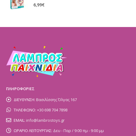
0
out of 5
6,99
€
ΠΛΗΡΟΦΟΡΙΕΣ
ΔΙΕΥΘΥΝΣΗ:
Βασιλίσσης Όλγας 167
ΤΗΛΕΦΩΝΟ:
+30 698 704 7898
EMAIL:
info@lambrostoys.gr
ΩΡΑΡΙΟ ΛΕΙΤΟΥΡΓΙΑΣ:
Δευ - Παρ / 9:00 πμ - 9:00 μμ