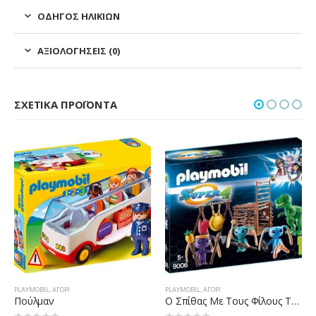
ΟΔΗΓΌΣ ΗΛΙΚΙΏΝ
ΑΞΙΟΛΟΓΉΣΕΙΣ (0)
ΣΧΕΤΙΚΆ ΠΡΟΪΌΝΤΑ
PLAYMOBIL
,
ΑΓΌΡΙ
PLAYMOBIL
,
ΑΓΌΡΙ
Πούλμαν
Ο Σπίθας Με Τους Φίλους Του Και Παγίδα Για Τον Τ-Ρεξ