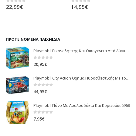
22,99
€
14,95
€
0
out of 5
0
out of 5
ΠΡΟΤΕΙΝΌΜΕΝΑ ΠΑΙΧΝΊΔΙΑ
Playmobil Εικονολήπτης Και Οικογένεια Από Λύγκες 5561
0
out of 5
20,95
€
Playmobil City Action Όχημα Πυροσβεστικής Με Τροχαλία Ρυμούλκησης 9466
0
out of 5
44,95
€
Playmobil Πόνυ Με Λουλουδάκια Και Κοριτσάκι 6968
0
out of 5
7,95
€