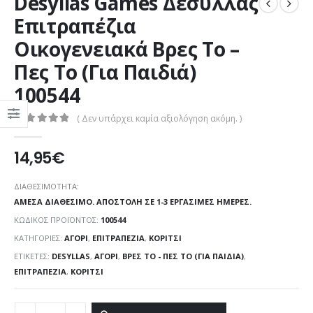
Desyllas Games Δεσύλλας
Επιτραπέζια
Οικογενειακά Βρες Το –
Πες Το (Για Παιδιά)
100544
( Δεν υπάρχει καμία αξιολόγηση ακόμη. )
0
out of 5
14,95
€
ΔΙΑΘΕΣΙΜΌΤΗΤΑ:
ΆΜΕΣΑ ΔΙΑΘΈΣΙΜΟ. ΑΠΟΣΤΟΛΉ ΣΕ 1-3 ΕΡΓΆΣΙΜΕΣ ΗΜΈΡΕΣ.
ΚΩΔΙΚΌΣ ΠΡΟΪΌΝΤΟΣ:
100544
ΚΑΤΗΓΟΡΊΕΣ:
ΑΓΌΡΙ
,
ΕΠΙΤΡΑΠΕΖΊΑ
,
ΚΟΡΊΤΣΙ
ΕΤΙΚΈΤΕΣ:
DESYLLAS
,
ΑΓΌΡΙ
,
ΒΡΕΣ ΤΟ - ΠΕΣ ΤΟ (ΓΙΑ ΠΑΙΔΙΆ)
,
ΕΠΙΤΡΑΠΈΖΙΑ
,
ΚΟΡΊΤΣΙ