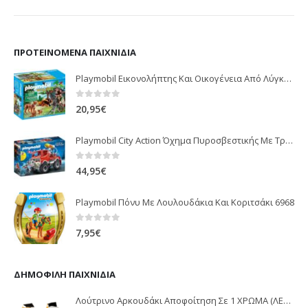
ΠΡΟΤΕΙΝΌΜΕΝΑ ΠΑΙΧΝΊΔΙΑ
Playmobil Εικονολήπτης Και Οικογένεια Από Λύγκες 5561
0
out of 5
20,95
€
Playmobil City Action Όχημα Πυροσβεστικής Με Τροχαλία Ρυμούλκησης 9466
0
out of 5
44,95
€
Playmobil Πόνυ Με Λουλουδάκια Και Κοριτσάκι 6968
0
out of 5
7,95
€
ΔΗΜΟΦΙΛΉ ΠΑΙΧΝΊΔΙΑ
Λούτρινο Αρκουδάκι Αποφοίτηση Σε 1 ΧΡΩΜΑ (ΛΕΥΚΟ)25Εκ 1850