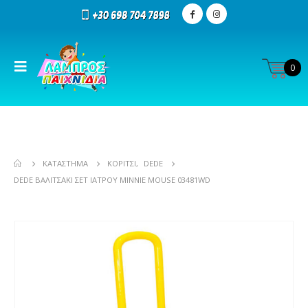
0
ΚΑΤΆΣΤΗΜΑ
ΚΟΡΊΤΣΙ
,
DEDE
DEDE ΒΑΛΙΤΣΆΚΙ ΣΕΤ ΙΑΤΡΟΎ MINNIE MOUSE 03481WD