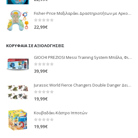
Fisher-Price Μαξιλαράκι Δραστηριοτήτων με Αρκουδάκι (JHB44)
0
out of 5
22,99
€
ΚΟΡΥΦΑΊΑ ΣΕ ΑΞΙΟΛΟΓΉΣΕΙΣ
GIOCHI PREZIOSI Messi Training System Μπάλα, Φιγούρα, Εμφάνιση, Tattoo Σετ Προπόνησης MEM06000
0
out of 5
39,99
€
Jurassic World Fierce Changers Double Danger Δεινόσαυρος που Μεταμορφώνεται 2 σε 1 - 4 Σχέδια (HLP05)
0
out of 5
19,99
€
Κουβαδάκι-Κάστρο Ιπποτών
0
out of 5
19,99
€