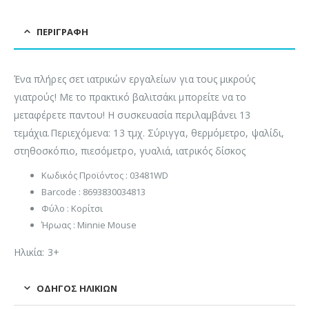
ΠΕΡΙΓΡΑΦΉ
Ένα πλήρες σετ ιατρικών εργαλείων για τους μικρούς
γιατρούς! Με το πρακτικό βαλιτσάκι μπορείτε να το
μεταφέρετε παντου! Η συσκευασία περιλαμβάνει 13
τεμάχια.Περιεχόμενα: 13 τμχ. Σύριγγα, θερμόμετρο, ψαλίδι,
στηθοσκόπιο, πιεσόμετρο, γυαλιά, ιατρικός δίσκος
Κωδικός Προϊόντος : 03481WD
Barcode : 8693830034813
Φύλο : Κορίτσι
Ήρωας : Minnie Mouse
Ηλικία: 3+
ΟΔΗΓΌΣ ΗΛΙΚΙΏΝ