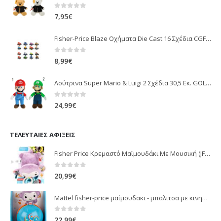
0
out of 5
7,95
€
Fisher-Price Blaze Οχήματα Die Cast 16 Σχέδια CGF20
0
out of 5
8,99
€
Λούτρινα Super Mario & Luigi 2 Σχέδια 30,5 Εκ. GOL13769
0
out of 5
24,99
€
ΤΕΛΕΥΤΑΊΕΣ ΑΦΊΞΕΙΣ
Fisher Price Κρεμαστό Μαϊμουδάκι Με Μουσική (JFF02)
0
out of 5
20,99
€
Mattel fisher-price μαίμουδακι - μπαλιτσα με κινηση JLB95
0
out of 5
22,99
€