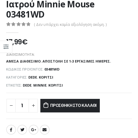
Ιατρού Minnie Mouse
03481WD
( Δεν υπάρχει καμία αξιολόγηση ακόμη. )
0
out of 5
17,99
€
ΔΙΑΘΕΣΙΜΌΤΗΤΑ:
ΆΜΕΣΑ ΔΙΑΘΈΣΙΜΟ. ΑΠΟΣΤΟΛΉ ΣΕ 1-3 ΕΡΓΆΣΙΜΕΣ ΗΜΈΡΕΣ.
ΚΩΔΙΚΌΣ ΠΡΟΪΌΝΤΟΣ:
03481WD
ΚΑΤΗΓΟΡΊΕΣ:
DEDE
,
ΚΟΡΊΤΣΙ
ΕΤΙΚΈΤΕΣ:
DEDE
,
MINNIE
,
ΚΟΡΊΤΣΙ
ΠΡΟΣΘΉΚΗ ΣΤΟ ΚΑΛΆΘΙ