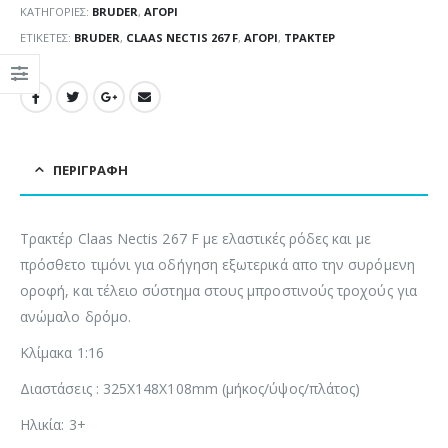
ΚΑΤΗΓΟΡΊΕΣ:
BRUDER
,
ΑΓΌΡΙ
ΕΤΙΚΈΤΕΣ:
BRUDER
,
CLAAS NECTIS 267 F
,
ΑΓΌΡΙ
,
ΤΡΑΚΤΈΡ
ΠΕΡΙΓΡΑΦΉ
Τρακτέρ Claas Nectis 267 F με ελαστικές ρόδες και με
πρόσθετο τιμόνι για οδήγηση εξωτερικά απο την συρόμενη
οροφή, και τέλειο σύστημα στους μπροστινούς τροχούς για
ανώμαλο δρόμο.
Κλίμακα 1:16
Διαστάσεις : 325Χ148Χ108mm (μήκος/ύψος/πλάτος)
Ηλικία: 3+