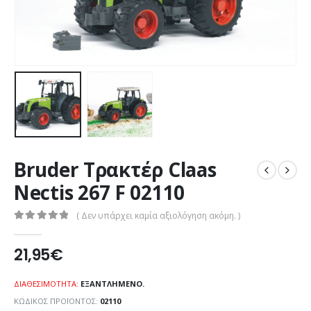
Bruder Τρακτέρ Claas
Nectis 267 F 02110
( Δεν υπάρχει καμία αξιολόγηση ακόμη. )
0
out of 5
21,95
€
ΔΙΑΘΕΣΙΜΌΤΗΤΑ:
ΕΞΑΝΤΛΗΜΈΝΟ.
ΚΩΔΙΚΌΣ ΠΡΟΪΌΝΤΟΣ:
02110