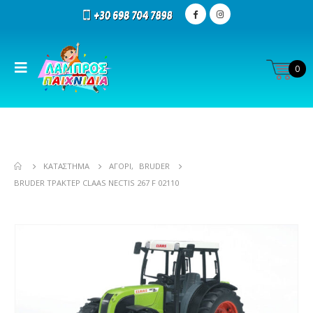
0
ΚΑΤΆΣΤΗΜΑ
ΑΓΌΡΙ
,
BRUDER
BRUDER ΤΡΑΚΤΈΡ CLAAS NECTIS 267 F 02110