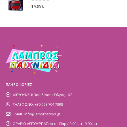
0
out of 5
14,99
€
ΠΛΗΡΟΦΟΡΙΕΣ
ΔΙΕΥΘΥΝΣΗ:
Βασιλίσσης Όλγας 167
ΤΗΛΕΦΩΝΟ:
+30 698 704 7898
EMAIL:
info@lambrostoys.gr
ΩΡΑΡΙΟ ΛΕΙΤΟΥΡΓΙΑΣ:
Δευ - Παρ / 9:00 πμ - 9:00 μμ