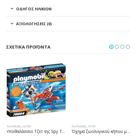
ΟΔΗΓΌΣ ΗΛΙΚΙΏΝ
ΑΞΙΟΛΟΓΉΣΕΙΣ (0)
ΣΧΕΤΙΚΆ ΠΡΟΪΌΝΤΑ
PLAYMOBIL
,
ΑΓΌΡΙ
PLAYMOBIL
,
ΑΓΌΡΙ
Υποθαλάσσιο Τζετ της Spy Team
Όχημα ζωολογικού κήπου με ρινόκερο