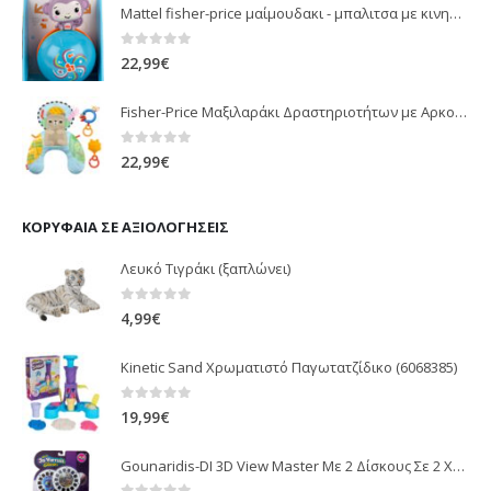
Mattel fisher-price μαίμουδακι - μπαλιτσα με κινηση JLB95
0
out of 5
22,99
€
Fisher-Price Μαξιλαράκι Δραστηριοτήτων με Αρκουδάκι (JHB44)
0
out of 5
22,99
€
ΚΟΡΥΦΑΊΑ ΣΕ ΑΞΙΟΛΟΓΉΣΕΙΣ
Λευκό Τιγράκι (ξαπλώνει)
0
out of 5
4,99
€
Kinetic Sand Χρωματιστό Παγωτατζίδικο (6068385)
0
out of 5
19,99
€
Gounaridis-DI 3D View Master Με 2 Δίσκους Σε 2 Χρώματα (J168-1)