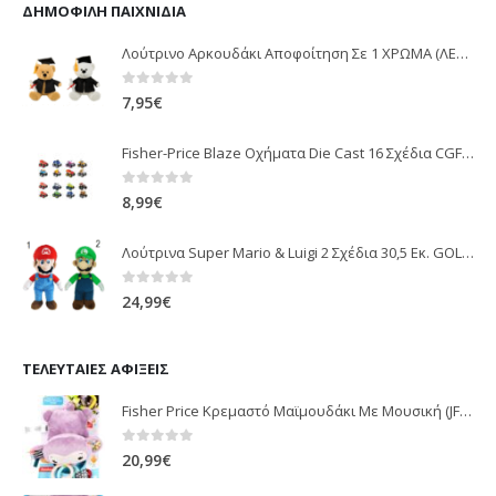
ΔΗΜΟΦΙΛΉ ΠΑΙΧΝΊΔΙΑ
Λούτρινο Αρκουδάκι Αποφοίτηση Σε 1 ΧΡΩΜΑ (ΛΕΥΚΟ)25Εκ 1850
0
out of 5
7,95
€
Fisher-Price Blaze Οχήματα Die Cast 16 Σχέδια CGF20
0
out of 5
8,99
€
Λούτρινα Super Mario & Luigi 2 Σχέδια 30,5 Εκ. GOL13769
0
out of 5
24,99
€
ΤΕΛΕΥΤΑΊΕΣ ΑΦΊΞΕΙΣ
Fisher Price Κρεμαστό Μαϊμουδάκι Με Μουσική (JFF02)
0
out of 5
20,99
€