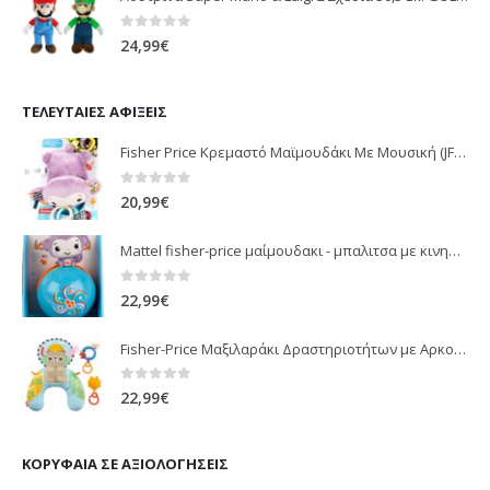
0
out of 5
24,99
€
ΤΕΛΕΥΤΑΊΕΣ ΑΦΊΞΕΙΣ
Fisher Price Κρεμαστό Μαϊμουδάκι Με Μουσική (JFF02)
0
out of 5
20,99
€
Mattel fisher-price μαίμουδακι - μπαλιτσα με κινηση JLB95
0
out of 5
22,99
€
Fisher-Price Μαξιλαράκι Δραστηριοτήτων με Αρκουδάκι (JHB44)
0
out of 5
22,99
€
ΚΟΡΥΦΑΊΑ ΣΕ ΑΞΙΟΛΟΓΉΣΕΙΣ