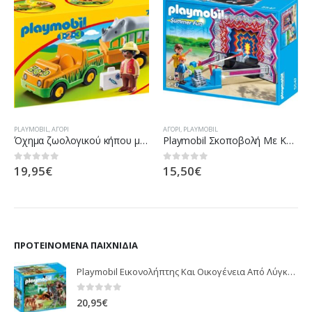
PLAYMOBIL
,
ΑΓΌΡΙ
ΑΓΌΡΙ
,
PLAYMOBIL
Όχημα ζωολογικού κήπου με ρινόκερο
Playmobil Σκοποβολή Με Κονσερβοκούτια 5547
19,95
€
15,50
€
0
out of 5
0
out of 5
ΠΡΟΤΕΙΝΌΜΕΝΑ ΠΑΙΧΝΊΔΙΑ
Playmobil Εικονολήπτης Και Οικογένεια Από Λύγκες 5561
0
out of 5
20,95
€