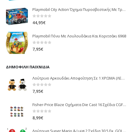
Playmobil City Action Όχημα Πυροσβεστικής Με Τροχαλία Ρυμούλκησης 9466
0
out of 5
44,95
€
Playmobil Πόνυ Με Λουλουδάκια Και Κοριτσάκι 6968
0
out of 5
7,95
€
ΔΗΜΟΦΙΛΉ ΠΑΙΧΝΊΔΙΑ
Λούτρινο Αρκουδάκι Αποφοίτηση Σε 1 ΧΡΩΜΑ (ΛΕΥΚΟ)25Εκ 1850
0
out of 5
7,95
€
Fisher-Price Blaze Οχήματα Die Cast 16 Σχέδια CGF20
0
out of 5
8,99
€
Λούτρινα Super Mario & Luigi 2 Σχέδια 30,5 Εκ. GOL13769