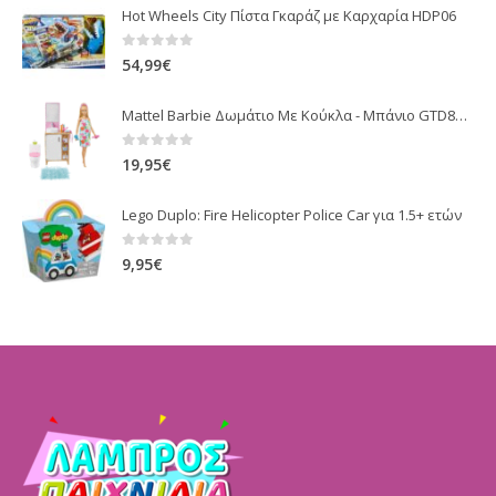
Hot Wheels City Πίστα Γκαράζ με Καρχαρία HDP06
0
out of 5
54,99
€
Mattel Barbie Δωμάτιο Με Κούκλα - Μπάνιο GTD87 / GRG87
0
out of 5
19,95
€
Lego Duplo: Fire Helicopter Police Car για 1.5+ ετών
0
out of 5
9,95
€