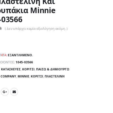
λαστελίνη Και
υπάκια Minnie
-03566
( Δεν υπάρχει καμία αξιολόγηση ακόμη. )
ΤΗΤΑ:
ΕΞΑΝΤΛΗΜΈΝΟ.
ΡΟΪΌΝΤΟΣ:
1045-03566
:
ΚΑΤΑΣΚΕΥΈΣ
,
ΚΟΡΊΤΣΙ
,
ΠΑΊΖΩ & ΔΗΜΙΟΥΡΓΏ
 COMPANY
,
MINNIE
,
ΚΟΡΊΤΣΙ
,
ΠΛΑΣΤΕΛΊΝΗ