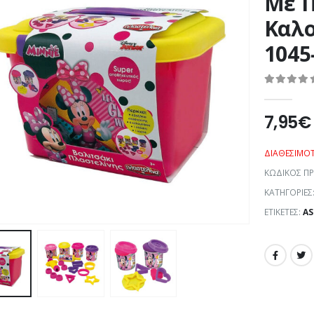
Με Π
Καλο
1045
0
out of 5
7,95
€
ΔΙΑΘΕΣΙΜΌ
ΚΩΔΙΚΌΣ Π
ΚΑΤΗΓΟΡΊΕΣ
ΕΤΙΚΈΤΕΣ:
AS