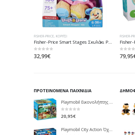
FISHER-PRICE
,
FISHER-PRICE
,
ΑΓΌΡΙ
,
ΚΟΡΊΤΣΙ
PLAYMOBI
Fisher-Price Smart Stages Σκυλάκι Ροζ FPP82
Fisher-Price Newborn To Toddler – Ριλάξ/Κούνια BCD28
0
out of 5
0
out of
79,95
€
15,99
ΠΡΟΤΕΙΝΌΜΕΝΑ ΠΑΙΧΝΊΔΙΑ
ΔΗΜΟΦ
Playmobil Εικονολήπτης Και Οικογένεια Από Λύγκες 5561
0
out of 5
20,95
€
Playmobil City Action Όχημα Πυροσβεστικής Με Τροχαλία Ρυμούλκησης 9466