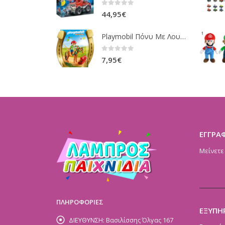
0
out of 5
44,95
€
Playmobil Πόνυ Με Λουλουδάκια Και Κοριτσάκι 6968
0
out of 5
7,95
€
ΕΓΓΡΑ
Μείνετε
ΠΛΗΡΟΦΟΡΙΕΣ
ΕΞΥΠΗ
ΔΙΕΥΘΥΝΣΗ:
Βασιλίσσης Όλγας 167