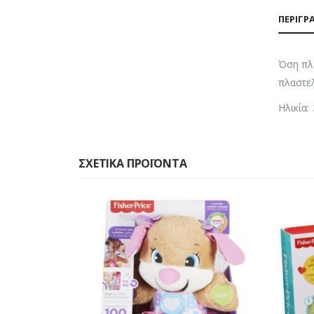
ΠΕΡΙΓΡ
Όση πλα
πλαστελ
Ηλικία:
ΣΧΕΤΙΚΆ ΠΡΟΪΌΝΤΑ