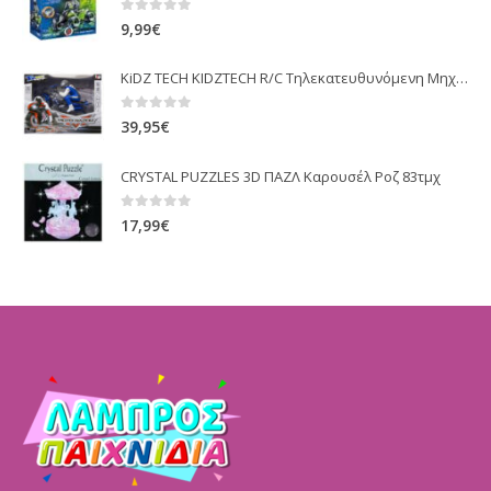
0
out of 5
9,99
€
KiDZ TECH KIDZTECH R/C Τηλεκατευθυνόμενη Μηχανή Moto Razor 84501
0
out of 5
39,95
€
CRYSTAL PUZZLES 3D ΠΑΖΛ Καρουσέλ Ροζ 83τμχ
0
out of 5
17,99
€