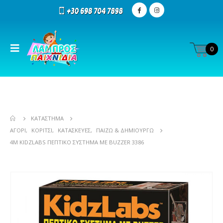
0
ΚΑΤΆΣΤΗΜΑ
ΑΓΌΡΙ
,
ΚΟΡΊΤΣΙ
,
ΚΑΤΑΣΚΕΥΈΣ
,
ΠΑΊΖΩ & ΔΗΜΙΟΥΡΓΏ
4M KIDZLABS ΠΕΠΤΙΚΌ ΣΎΣΤΗΜΑ ΜΕ BUZZER 3386