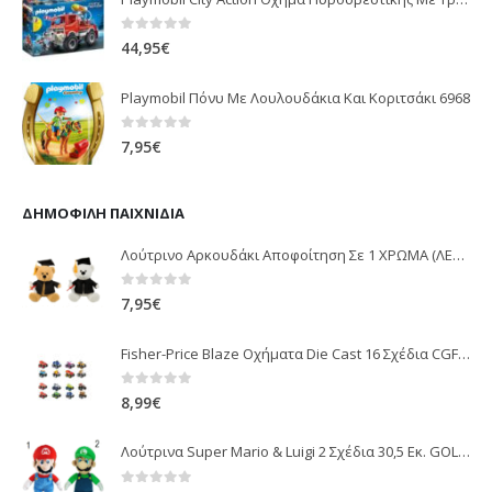
0
out of 5
44,95
€
Playmobil Πόνυ Με Λουλουδάκια Και Κοριτσάκι 6968
0
out of 5
7,95
€
ΔΗΜΟΦΙΛΉ ΠΑΙΧΝΊΔΙΑ
Λούτρινο Αρκουδάκι Αποφοίτηση Σε 1 ΧΡΩΜΑ (ΛΕΥΚΟ)25Εκ 1850
0
out of 5
7,95
€
Fisher-Price Blaze Οχήματα Die Cast 16 Σχέδια CGF20
0
out of 5
8,99
€
Λούτρινα Super Mario & Luigi 2 Σχέδια 30,5 Εκ. GOL13769