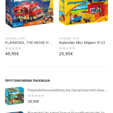
PLAYMOBIL
,
ΑΓΌΡΙ
PLAYMOBIL
,
ΑΓΌΡΙ
PLAYMOBIL: THE MOVIE Η Καντίνα του Ντελ
Βαλιτσάκι Μίνι Μάρκετ 9123
49,95
€
25,95
€
0
out of 5
0
out of 5
ΠΡΟΤΕΙΝΌΜΕΝΑ ΠΑΙΧΝΊΔΙΑ
Playmobil Εικονολήπτης Και Οικογένεια Από Λύγκες 5561
0
out of 5
20,95
€
Playmobil City Action Όχημα Πυροσβεστικής Με Τροχαλία Ρυμούλκησης 9466