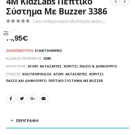
4M KidzLabs Πεπτικό
Σύστημα Με Buzzer 3386
( Δεν υπάρχει καμία αξιολόγηση ακόμη. )
0
out of 5
14,95
€
ΔΙΑΘΕΣΙΜΌΤΗΤΑ:
ΕΞΑΝΤΛΗΜΈΝΟ.
ΚΩΔΙΚΌΣ ΠΡΟΪΌΝΤΟΣ:
3386
ΚΑΤΗΓΟΡΊΕΣ:
ΑΓΌΡΙ
,
ΚΑΤΑΣΚΕΥΈΣ
,
ΚΟΡΊΤΣΙ
,
ΠΑΊΖΩ & ΔΗΜΙΟΥΡΓΏ
ΕΤΙΚΈΤΕΣ:
KOUTROPOULOS
,
ΑΓΌΡΙ
,
ΚΑΤΑΣΚΕΥΈΣ
,
ΚΟΡΊΤΣΙ
,
ΠΑΊΖΩ ΚΑΙ ΔΗΜΙΟΥΡΓΏ
,
ΠΕΠΤΙΚΌ ΣΎΣΤΗΜΑ ΜΕ BUZZER
ΠΕΡΙΓΡΑΦΉ