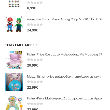
0
out of 5
8,99
€
Λούτρινα Super Mario & Luigi 2 Σχέδια 30,5 Εκ. GOL13769
0
out of 5
24,99
€
ΤΕΛΕΥΤΑΊΕΣ ΑΦΊΞΕΙΣ
Fisher Price Κρεμαστό Μαϊμουδάκι Με Μουσική (JFF02)
0
out of 5
20,99
€
Mattel fisher-price μαίμουδακι - μπαλιτσα με κινηση JLB95
0
out of 5
22,99
€
Fisher-Price Μαξιλαράκι Δραστηριοτήτων με Αρκουδάκι (JHB44)
0
out of 5
22,99
€