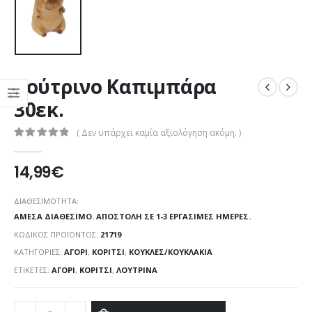
Λούτρινο Καπιμπάρα
30εκ.
( Δεν υπάρχει καμία αξιολόγηση ακόμη. )
0
out of 5
14,99
€
ΔΙΑΘΕΣΙΜΌΤΗΤΑ:
ΆΜΕΣΑ ΔΙΑΘΈΣΙΜΟ. ΑΠΟΣΤΟΛΉ ΣΕ 1-3 ΕΡΓΆΣΙΜΕΣ ΗΜΈΡΕΣ.
ΚΩΔΙΚΌΣ ΠΡΟΪΌΝΤΟΣ:
21719
ΚΑΤΗΓΟΡΊΕΣ:
ΑΓΌΡΙ
,
ΚΟΡΊΤΣΙ
,
ΚΟΎΚΛΕΣ/ΚΟΥΚΛΆΚΙΑ
ΕΤΙΚΈΤΕΣ:
ΑΓΌΡΙ
,
ΚΟΡΊΤΣΙ
,
ΛΟΎΤΡΙΝΑ