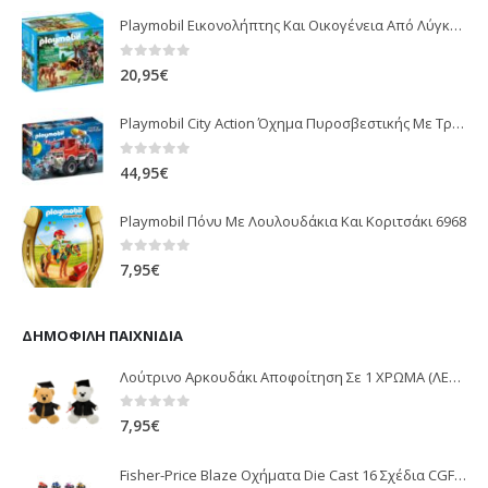
Playmobil Εικονολήπτης Και Οικογένεια Από Λύγκες 5561
0
out of 5
20,95
€
Playmobil City Action Όχημα Πυροσβεστικής Με Τροχαλία Ρυμούλκησης 9466
0
out of 5
44,95
€
Playmobil Πόνυ Με Λουλουδάκια Και Κοριτσάκι 6968
0
out of 5
7,95
€
ΔΗΜΟΦΙΛΉ ΠΑΙΧΝΊΔΙΑ
Λούτρινο Αρκουδάκι Αποφοίτηση Σε 1 ΧΡΩΜΑ (ΛΕΥΚΟ)25Εκ 1850
0
out of 5
7,95
€
Fisher-Price Blaze Οχήματα Die Cast 16 Σχέδια CGF20