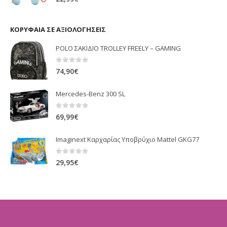
ΚΟΡΥΦΑΊΑ ΣΕ ΑΞΙΟΛΟΓΉΣΕΙΣ
POLO ΣΑΚΙΔΙΟ TROLLEY FREELY – GAMING
0
out of 5
74,90
€
Mercedes-Benz 300 SL
0
out of 5
69,99
€
Imaginext Καρχαρίας Υποβρύχιο Mattel GKG77
0
out of 5
29,95
€