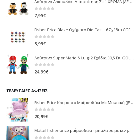
Λούτρινο Αρκουδάκι Αποφοίτηση Σε 1 ΧΡΩΜΑ (ΛΕΥΚΟ)25Εκ 1850
0
out of 5
7,95
€
Fisher-Price Blaze Οχήματα Die Cast 16 Σχέδια CGF20
0
out of 5
8,99
€
Λούτρινα Super Mario & Luigi 2 Σχέδια 30,5 Εκ. GOL13769
0
out of 5
24,99
€
ΤΕΛΕΥΤΑΊΕΣ ΑΦΊΞΕΙΣ
Fisher Price Κρεμαστό Μαϊμουδάκι Με Μουσική (JFF02)
0
out of 5
20,99
€
Mattel fisher-price μαίμουδακι - μπαλιτσα με κινηση JLB95