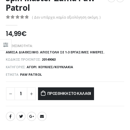
Patrol
( Δεν υπάρχει καμία αξιολόγηση ακόμη. )
0
out of 5
14,99
€
ΔΙΑΘΕΣΙΜΌΤΗΤΑ:
ΆΜΕΣΑ ΔΙΑΘΈΣΙΜΟ. ΑΠΟΣΤΟΛΉ ΣΕ 1-3 ΕΡΓΆΣΙΜΕΣ ΗΜΈΡΕΣ.
ΚΩΔΙΚΌΣ ΠΡΟΪΌΝΤΟΣ:
20149063
ΚΑΤΗΓΟΡΊΕΣ:
ΑΓΌΡΙ
,
ΚΟΎΚΛΕΣ/ΚΟΥΚΛΆΚΙΑ
ΕΤΙΚΈΤΑ:
PAW PATROL
ΠΡΟΣΘΉΚΗ ΣΤΟ ΚΑΛΆΘΙ