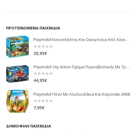
ΠΡΟΤΕΙΝΌΜΕΝΑ ΠΑΙΧΝΊΔΙΑ
Playmobil Εικονολήπτης Και Οικογένεια Από Λύγκες 5561
0
out of 5
20,95
€
Playmobil City Action Όχημα Πυροσβεστικής Με Τροχαλία Ρυμούλκησης 9466
0
out of 5
44,95
€
Playmobil Πόνυ Με Λουλουδάκια Και Κοριτσάκι 6968
0
out of 5
7,95
€
ΔΗΜΟΦΙΛΉ ΠΑΙΧΝΊΔΙΑ