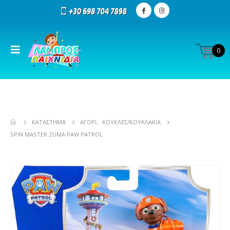
0
ΚΑΤΆΣΤΗΜΑ
ΑΓΌΡΙ
,
ΚΟΎΚΛΕΣ/ΚΟΥΚΛΆΚΙΑ
SPIN MASTER ZUMA PAW PATROL