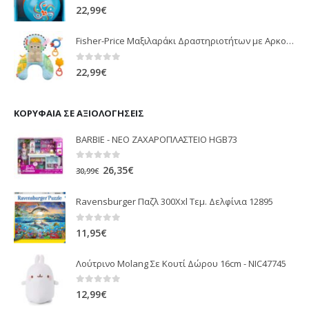
0
out of 5
22,99
€
Fisher-Price Μαξιλαράκι Δραστηριοτήτων με Αρκουδάκι (JHB44)
0
out of 5
22,99
€
ΚΟΡΥΦΑΊΑ ΣΕ ΑΞΙΟΛΟΓΉΣΕΙΣ
BARBIE - NEO ΖΑΧΑΡΟΠΛΑΣΤΕΙΟ HGB73
0
out of 5
Original
Η
26,35
€
30,99
€
price
τρέχουσα
Ravensburger Παζλ 300Xxl Τεμ. Δελφίνια 12895
was:
τιμή
30,99€.
είναι:
0
out of 5
11,95
€
26,35€.
Λούτρινο Molang Σε Κουτί Δώρου 16cm - NIC47745
0
out of 5
12,99
€