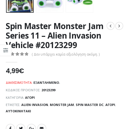
Spin Master Monster Jam
Series 11 – Alien Invasion
Vehicle #20123299
( Δεν υπάρχει καμία αξιολόγηση ακόμη. )
0
out of 5
4,99
€
ΔΙΑΘΕΣΙΜΌΤΗΤΑ:
ΕΞΑΝΤΛΗΜΈΝΟ.
ΚΩΔΙΚΌΣ ΠΡΟΪΌΝΤΟΣ:
20123299
ΚΑΤΗΓΟΡΊΑ:
ΑΓΌΡΙ
ΕΤΙΚΈΤΕΣ:
ALIEN INVASION
,
MONSTER JAM
,
SPIN MASTER DC
,
ΑΓΌΡΙ
,
ΑΥΤΟΚΙΝΗΤΆΚΙ