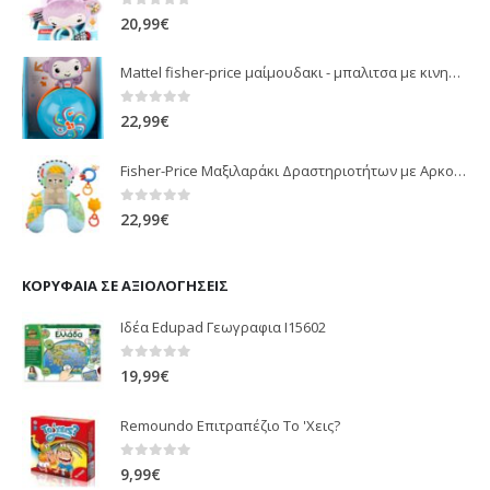
0
out of 5
20,99
€
Mattel fisher-price μαίμουδακι - μπαλιτσα με κινηση JLB95
0
out of 5
22,99
€
Fisher-Price Μαξιλαράκι Δραστηριοτήτων με Αρκουδάκι (JHB44)
0
out of 5
22,99
€
ΚΟΡΥΦΑΊΑ ΣΕ ΑΞΙΟΛΟΓΉΣΕΙΣ
Ιδέα Edupad Γεωγραφια Ι15602
0
out of 5
19,99
€
Remoundo Επιτραπέζιο Το 'Χεις?
0
out of 5
9,99
€