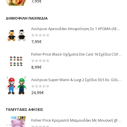
7,95
€
ΔΗΜΟΦΙΛΉ ΠΑΙΧΝΊΔΙΑ
Λούτρινο Αρκουδάκι Αποφοίτηση Σε 1 ΧΡΩΜΑ (ΛΕΥΚΟ)25Εκ 1850
0
out of 5
7,95
€
Fisher-Price Blaze Οχήματα Die Cast 16 Σχέδια CGF20
0
out of 5
8,99
€
Λούτρινα Super Mario & Luigi 2 Σχέδια 30,5 Εκ. GOL13769
0
out of 5
24,99
€
ΤΕΛΕΥΤΑΊΕΣ ΑΦΊΞΕΙΣ
Fisher Price Κρεμαστό Μαϊμουδάκι Με Μουσική (JFF02)