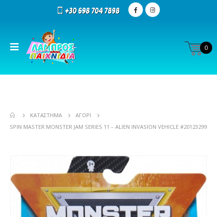
0
ΚΑΤΆΣΤΗΜΑ
ΑΓΌΡΙ
SPIN MASTER MONSTER JAM SERIES 11 – ALIEN INVASION VEHICLE #20123299