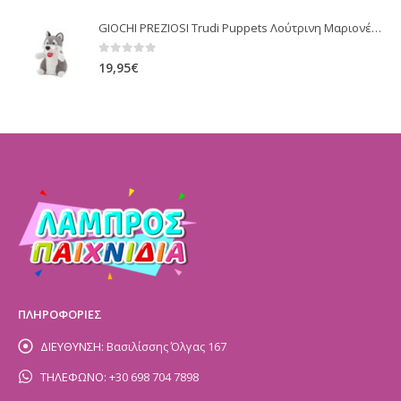
GIOCHI PREZIOSI Trudi Puppets Λούτρινη Μαριονέτα Χάσκι TUD77000
0
out of 5
19,95
€
ΠΛΗΡΟΦΟΡΙΕΣ
ΔΙΕΥΘΥΝΣΗ:
Βασιλίσσης Όλγας 167
ΤΗΛΕΦΩΝΟ:
+30 698 704 7898