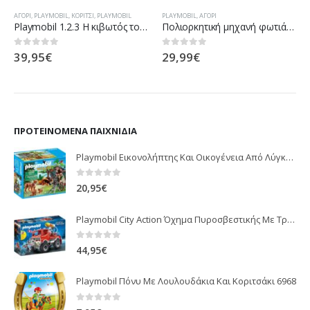
ΑΓΌΡΙ
,
PLAYMOBIL
,
ΚΟΡΊΤΣΙ
,
PLAYMOBIL
PLAYMOBIL
,
ΑΓΌΡΙ
Playmobil 1.2.3 Η κιβωτός του Νώε 6765
Πολιορκητική μηχανή φωτιάς του Μπέρναμ
39,95
€
29,99
€
0
out of 5
0
out of 5
ΠΡΟΤΕΙΝΌΜΕΝΑ ΠΑΙΧΝΊΔΙΑ
Playmobil Εικονολήπτης Και Οικογένεια Από Λύγκες 5561
0
out of 5
20,95
€
Playmobil City Action Όχημα Πυροσβεστικής Με Τροχαλία Ρυμούλκησης 9466
0
out of 5
44,95
€
Playmobil Πόνυ Με Λουλουδάκια Και Κοριτσάκι 6968
0
out of 5