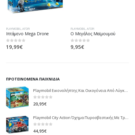
PLAYMOBIL
,
ΑΓΌΡΙ
PLAYMOBIL
,
ΑΓΌΡΙ
Ιπτάμενο Mega Drone
Ο Μεγάλος Μαϊμουμού
19,99
€
9,95
€
0
out of 5
0
out of 5
ΠΡΟΤΕΙΝΌΜΕΝΑ ΠΑΙΧΝΊΔΙΑ
Playmobil Εικονολήπτης Και Οικογένεια Από Λύγκες 5561
0
out of 5
20,95
€
Playmobil City Action Όχημα Πυροσβεστικής Με Τροχαλία Ρυμούλκησης 9466
0
out of 5
44,95
€