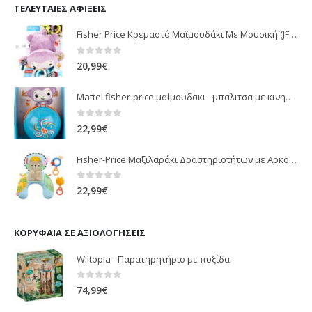
ΤΕΛΕΥΤΑΊΕΣ ΑΦΊΞΕΙΣ
Fisher Price Κρεμαστό Μαϊμουδάκι Με Μουσική (JFF02)
0
out of 5
20,99
€
Mattel fisher-price μαίμουδακι - μπαλιτσα με κινηση JLB95
0
out of 5
22,99
€
Fisher-Price Μαξιλαράκι Δραστηριοτήτων με Αρκουδάκι (JHB44)
0
out of 5
22,99
€
ΚΟΡΥΦΑΊΑ ΣΕ ΑΞΙΟΛΟΓΉΣΕΙΣ
Wiltopia - Παρατηρητήριο με πυξίδα
0
out of 5
74,99
€