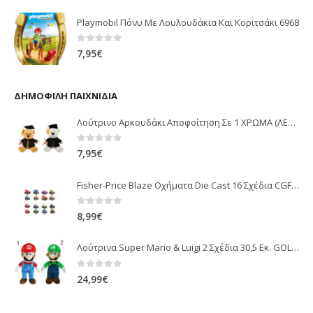
Playmobil Πόνυ Με Λουλουδάκια Και Κοριτσάκι 6968
0
out of 5
7,95
€
ΔΗΜΟΦΙΛΉ ΠΑΙΧΝΊΔΙΑ
Λούτρινο Αρκουδάκι Αποφοίτηση Σε 1 ΧΡΩΜΑ (ΛΕΥΚΟ)25Εκ 1850
0
out of 5
7,95
€
Fisher-Price Blaze Οχήματα Die Cast 16 Σχέδια CGF20
0
out of 5
8,99
€
Λούτρινα Super Mario & Luigi 2 Σχέδια 30,5 Εκ. GOL13769
0
out of 5
24,99
€