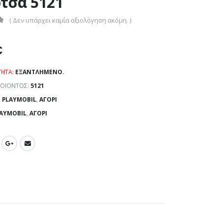
τσα 5121
( Δεν υπάρχει καμία αξιολόγηση ακόμη. )
€
ΤΗΤΑ:
ΕΞΑΝΤΛΗΜΈΝΟ.
ΡΟΪΌΝΤΟΣ:
5121
:
PLAYMOBIL
,
ΑΓΌΡΙ
AYMOBIL
,
ΑΓΌΡΙ