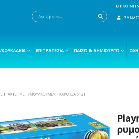
ΕΠΙΚΟΙΝΩΝ
ΣΎΝΔΕ
/ΚΟΥΚΛΆΚΙΑ
ΕΠΙΤΡΑΠΈΖΙΑ
ΠΑΊΖΩ & ΔΗΜΙΟΥΡΓΏ
ΟΧΉ
L ΤΡΑΚΤΈΡ ΜΕ ΡΥΜΟΥΛΚΟΎΜΕΝΗ ΚΑΡΌΤΣΑ 5121
Play
ρυμ