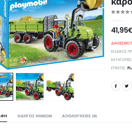
καρό
0
out of 5
41,95
ΔΙΑΘΕΣΙΜΌ
ΚΩΔΙΚΌΣ Π
ΚΑΤΗΓΟΡΊΕΣ
ΕΤΙΚΈΤΕΣ:
PL
ΑΦΉ
ΟΔΗΓΌΣ ΗΛΙΚΙΏΝ
ΑΞΙΟΛΟΓΉΣΕΙΣ (0)