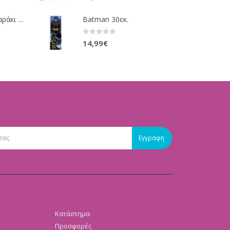
Fisher-Price Μαξιλαράκι Δραστηριοτήτων με Αρκουδάκι (JHB44)
Batman 30εκ.
0
out of 5
14,99
€
Κατάστημα
Προσφορές