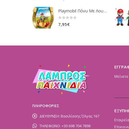
Playmobil Πόνυ Με Λουλουδάκια Και Κοριτσάκι 6968
0
out of 5
7,95
€
ΕΓΓΡΑ
Μείνετε
ΠΛΗΡΟΦΟΡΙΕΣ
ΕΞΥΠΗ
ΔΙΕΥΘΥΝΣΗ:
Βασιλίσσης Όλγας 167
Εταιρεί
ΤΗΛΕΦΩΝΟ:
+30 698 704 7898
Επικοιν