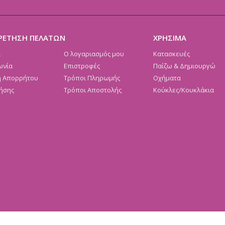
ΡΕΤΗΣΗ ΠΕΛΑΤΩΝ
ΧΡΗΣΙΜΑ
α
Ο λογαριασμός μου
Κατασκευές
ωνία
Επιστροφές
Παίζω & Δημιουργώ
ή Απορρήτου
Τρόποι Πληρωμής
Οχήματα
ήσης
Τρόποι Αποστολής
Κούκλες/Κουκλάκια