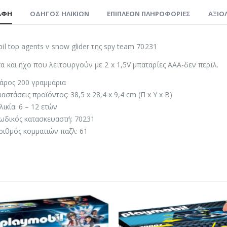
ΑΦΉ
ΟΔΗΓΌΣ ΗΛΙΚΙΏΝ
ΕΠΙΠΛΈΟΝ ΠΛΗΡΟΦΟΡΊΕΣ
ΑΞΙΟΛ
il top agents v snow glider της spy team 70231
 και ήχο που λειτουργούν με 2 x 1,5V μπαταρίες ΑΑΑ-δεν περιλ.
άρος 200 γραμμάρια
ιαστάσεις προϊόντος: 38,5 x 28,4 x 9,4 cm (Π x Υ x Β)
λικία: 6 – 12 ετών
ωδικός κατασκευαστή: 70231
ριθμός κομματιών παζλ: 61