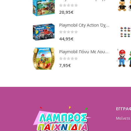
0
out of 5
20,95
€
Playmobil City Action Όχημα Πυροσβεστικής Με Τροχαλία Ρυμούλκησης 9466
0
out of 5
44,95
€
Playmobil Πόνυ Με Λουλουδάκια Και Κοριτσάκι 6968
0
out of 5
7,95
€
ΕΓΓΡΑ
Μείνετε