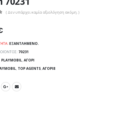
 70231
( Δεν υπάρχει καμία αξιολόγηση ακόμη. )
€
ΤΗΤΑ:
ΕΞΑΝΤΛΗΜΈΝΟ.
ΡΟΪΌΝΤΟΣ:
70231
:
PLAYMOBIL
,
ΑΓΌΡΙ
AYMOBIL
,
TOP AGENTS
,
ΑΓΌΡΙ8