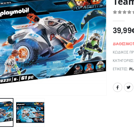
Team
0
out of 5
39,99
ΔΙΑΘΕΣΙΜΌ
ΚΩΔΙΚΌΣ Π
ΚΑΤΗΓΟΡΊΕΣ
ΕΤΙΚΈΤΕΣ:
PL