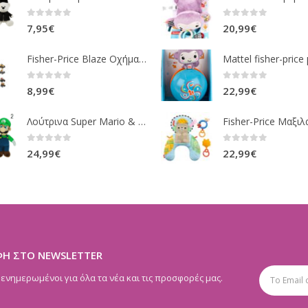
0
out of 5
0
out of 5
7,95
€
20,99
€
Fisher-Price Blaze Οχήματα Die Cast 16 Σχέδια CGF20
0
out of 5
0
out of 5
8,99
€
22,99
€
Λούτρινα Super Mario & Luigi 2 Σχέδια 30,5 Εκ. GOL13769
0
out of 5
0
out of 5
24,99
€
22,99
€
ΦΗ ΣΤΟ NEWSLETTER
 ενημερωμένοι για όλα τα νέα και τις προσφορές μας.