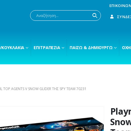
ΕΠΙΚΟΙΝΩΝ
ΣΎΝΔΕ
/ΚΟΥΚΛΆΚΙΑ
ΕΠΙΤΡΑΠΈΖΙΑ
ΠΑΊΖΩ & ΔΗΜΙΟΥΡΓΏ
ΟΧΉ
L TOP AGENTS V SNOW GLIDER ΤΗΣ SPY TEAM 70231
Play
Snow