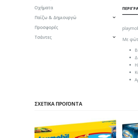
Οχήματα
ΠΕΡΙΓΡ
Παίζω & Δημιουργώ
Προσφορές
playmob
Τσάντες
Με φώτα
Β
Δ
Η
Κ
Α
ΣΧΕΤΙΚΆ ΠΡΟΪΌΝΤΑ