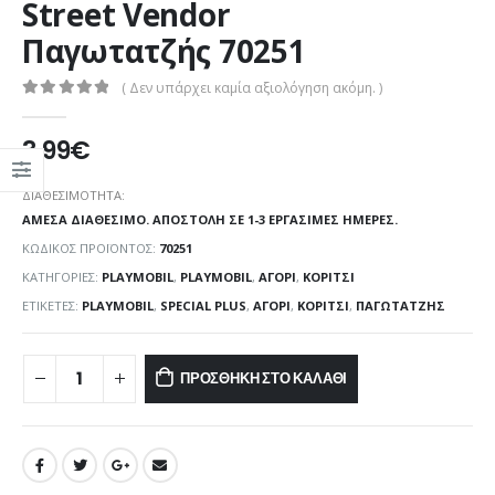
Street Vendor
Παγωτατζής 70251
( Δεν υπάρχει καμία αξιολόγηση ακόμη. )
0
out of 5
3,99
€
ΔΙΑΘΕΣΙΜΌΤΗΤΑ:
ΆΜΕΣΑ ΔΙΑΘΈΣΙΜΟ. ΑΠΟΣΤΟΛΉ ΣΕ 1-3 ΕΡΓΆΣΙΜΕΣ ΗΜΈΡΕΣ.
ΚΩΔΙΚΌΣ ΠΡΟΪΌΝΤΟΣ:
70251
ΚΑΤΗΓΟΡΊΕΣ:
PLAYMOBIL
,
PLAYMOBIL
,
ΑΓΌΡΙ
,
ΚΟΡΊΤΣΙ
ΕΤΙΚΈΤΕΣ:
PLAYMOBIL
,
SPECIAL PLUS
,
ΑΓΌΡΙ
,
ΚΟΡΊΤΣΙ
,
ΠΑΓΩΤΑΤΖΉΣ
ΠΡΟΣΘΉΚΗ ΣΤΟ ΚΑΛΆΘΙ