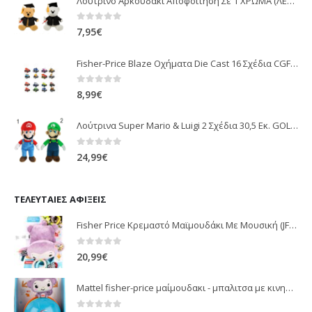
Λούτρινο Αρκουδάκι Αποφοίτηση Σε 1 ΧΡΩΜΑ (ΛΕΥΚΟ)25Εκ 1850
0
out of 5
7,95
€
Fisher-Price Blaze Οχήματα Die Cast 16 Σχέδια CGF20
0
out of 5
8,99
€
Λούτρινα Super Mario & Luigi 2 Σχέδια 30,5 Εκ. GOL13769
0
out of 5
24,99
€
ΤΕΛΕΥΤΑΊΕΣ ΑΦΊΞΕΙΣ
Fisher Price Κρεμαστό Μαϊμουδάκι Με Μουσική (JFF02)
0
out of 5
20,99
€
Mattel fisher-price μαίμουδακι - μπαλιτσα με κινηση JLB95