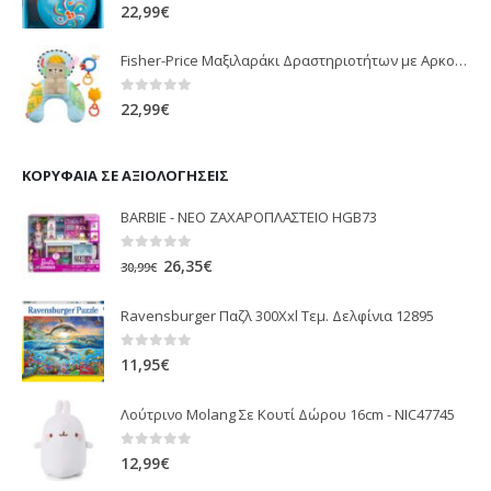
0
out of 5
22,99
€
Fisher-Price Μαξιλαράκι Δραστηριοτήτων με Αρκουδάκι (JHB44)
0
out of 5
22,99
€
ΚΟΡΥΦΑΊΑ ΣΕ ΑΞΙΟΛΟΓΉΣΕΙΣ
BARBIE - NEO ΖΑΧΑΡΟΠΛΑΣΤΕΙΟ HGB73
0
out of 5
Original
Η
26,35
€
30,99
€
price
τρέχουσα
Ravensburger Παζλ 300Xxl Τεμ. Δελφίνια 12895
was:
τιμή
30,99€.
είναι:
0
out of 5
11,95
€
26,35€.
Λούτρινο Molang Σε Κουτί Δώρου 16cm - NIC47745
0
out of 5
12,99
€