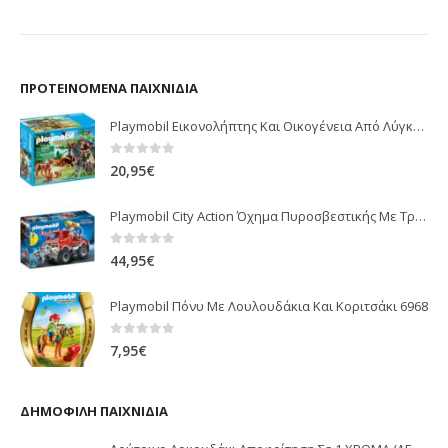
ΠΡΟΤΕΙΝΌΜΕΝΑ ΠΑΙΧΝΊΔΙΑ
Playmobil Εικονολήπτης Και Οικογένεια Από Λύγκες 5561
0
out of 5
20,95
€
Playmobil City Action Όχημα Πυροσβεστικής Με Τροχαλία Ρυμούλκησης 9466
0
out of 5
44,95
€
Playmobil Πόνυ Με Λουλουδάκια Και Κοριτσάκι 6968
0
out of 5
7,95
€
ΔΗΜΟΦΙΛΉ ΠΑΙΧΝΊΔΙΑ