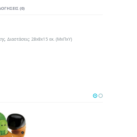
ΟΓΉΣΕΙΣ (0)
ης. Διαστάσεις: 28x8x15 εκ. (MxΠxY)