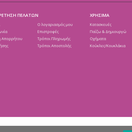
ΡΕΤΗΣΗ ΠΕΛΑΤΩΝ
ΧΡΗΣΙΜΑ
α
Ο λογαριασμός μου
Κατασκευές
ωνία
Επιστροφές
Παίζω & Δημιουργώ
ή Απορρήτου
Τρόποι Πληρωμής
Οχήματα
ήσης
Τρόποι Αποστολής
Κούκλες/Κουκλάκια