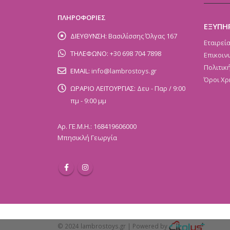
ΠΛΗΡΟΦΟΡΙΕΣ
ΕΞΥΠΗ
ΔΙΕΥΘΥΝΣΗ:
Βασιλίσσης Όλγας 167
Εταιρεί
ΤΗΛΕΦΩΝΟ:
+30 698 704 7898
Επικοιν
Πολιτικ
EMAIL:
info@lambrostoys.gr
Όροι Χρ
ΩΡΑΡΙΟ ΛΕΙΤΟΥΡΓΙΑΣ:
Δευ - Παρ / 9:00
πμ - 9:00 μμ
Αρ. ΓΕ.Μ.Η.: 168419606000
Μπησικλή Γεωργία
© 2024 lambrostoys.gr | Powered by