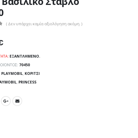
 Βασιλικό Στάβλο
0
( Δεν υπάρχει καμία αξιολόγηση ακόμη. )
€
ΤΗΤΑ:
ΕΞΑΝΤΛΗΜΈΝΟ.
ΡΟΪΌΝΤΟΣ:
70450
:
PLAYMOBIL
,
ΚΟΡΊΤΣΙ
AYMOBIL
,
PRINCESS