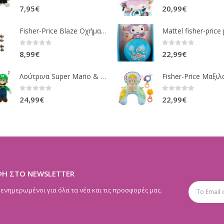
0
out of 5
0
out of 5
7,95
€
20,99
€
Fisher-Price Blaze Οχήματα Die Cast 16 Σχέδια CGF20
0
out of 5
0
out of 5
8,99
€
22,99
€
Λούτρινα Super Mario & Luigi 2 Σχέδια 30,5 Εκ. GOL13769
0
out of 5
0
out of 5
24,99
€
22,99
€
ΦΗ ΣΤΟ NEWSLETTER
 ενημερωμένοι για όλα τα νέα και τις προσφορές μας.