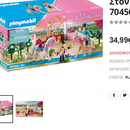
Στον
7045
0
out of 5
34,99
ΔΙΑΘΕΣΙΜΌ
ΚΩΔΙΚΌΣ Π
ΚΑΤΗΓΟΡΊΕΣ
ΕΤΙΚΈΤΕΣ:
PL