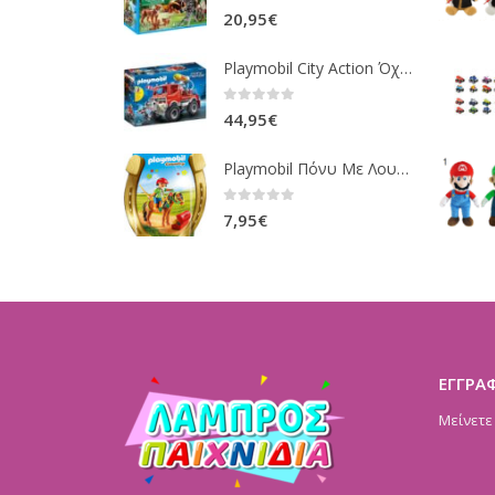
0
out of 5
20,95
€
Playmobil City Action Όχημα Πυροσβεστικής Με Τροχαλία Ρυμούλκησης 9466
0
out of 5
44,95
€
Playmobil Πόνυ Με Λουλουδάκια Και Κοριτσάκι 6968
0
out of 5
7,95
€
ΕΓΓΡΑ
Μείνετε