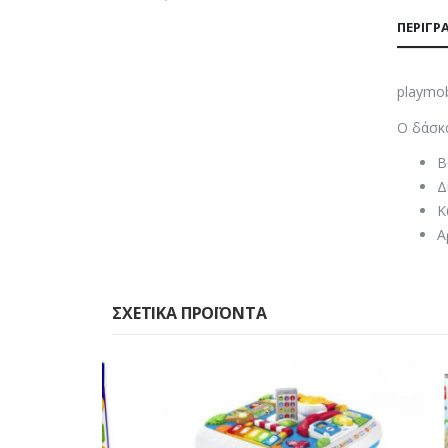
ΠΕΡΙΓΡ
playmob
Ο δάσκα
Β
Δ
Κ
Α
ΣΧΕΤΙΚΆ ΠΡΟΪΌΝΤΑ