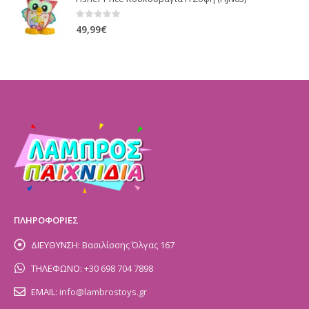
0
out of 5
49,99
€
ΠΛΗΡΟΦΟΡΙΕΣ
ΔΙΕΥΘΥΝΣΗ:
Βασιλίσσης Όλγας 167
ΤΗΛΕΦΩΝΟ:
+30 698 704 7898
EMAIL:
info@lambrostoys.gr