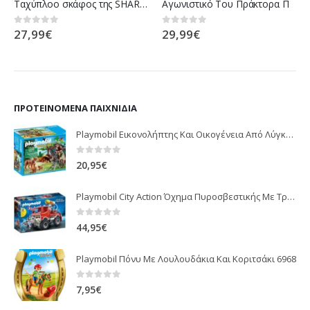
Ταχύπλοο σκάφος της SHARK Team
Αγωνιστικό Του Πράκτορα Π
27,99
€
29,99
€
0
out of 5
0
out of 5
ΠΡΟΤΕΙΝΌΜΕΝΑ ΠΑΙΧΝΊΔΙΑ
Playmobil Εικονολήπτης Και Οικογένεια Από Λύγκες 5561
0
out of 5
20,95
€
Playmobil City Action Όχημα Πυροσβεστικής Με Τροχαλία Ρυμούλκησης 9466
0
out of 5
44,95
€
Playmobil Πόνυ Με Λουλουδάκια Και Κοριτσάκι 6968
0
out of 5
7,95
€