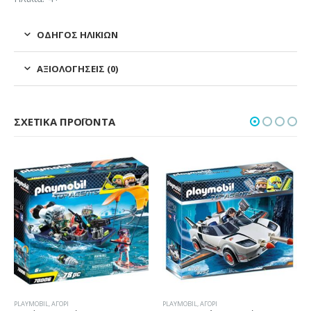
ΟΔΗΓΌΣ ΗΛΙΚΙΏΝ
ΑΞΙΟΛΟΓΉΣΕΙΣ (0)
ΣΧΕΤΙΚΆ ΠΡΟΪΌΝΤΑ
PLAYMOBIL
,
ΑΓΌΡΙ
PLAYMOBIL
,
ΑΓΌΡΙ