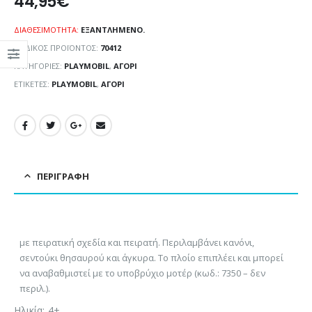
44,95
€
ΔΙΑΘΕΣΙΜΌΤΗΤΑ:
ΕΞΑΝΤΛΗΜΈΝΟ.
ΚΩΔΙΚΌΣ ΠΡΟΪΌΝΤΟΣ:
70412
ΚΑΤΗΓΟΡΊΕΣ:
PLAYMOBIL
,
ΑΓΌΡΙ
ΕΤΙΚΈΤΕΣ:
PLAYMOBIL
,
ΑΓΌΡΙ
ΠΕΡΙΓΡΑΦΉ
με πειρατική σχεδία και πειρατή. Περιλαμβάνει κανόνι,
σεντούκι θησαυρού και άγκυρα. Το πλοίο επιπλέει και μπορεί
να αναβαθμιστεί με το υποβρύχιο μοτέρ (κωδ.: 7350 – δεν
περιλ.).
Ηλικία: 4+