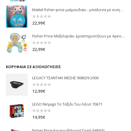
Mattel fisher-price μαίμουδακι - μπαλιτσα με κινηση JLB95
0
out of 5
22,99
€
Fisher-Price Μαξιλαράκι Δραστηριοτήτων με Αρκουδάκι (JHB44)
0
out of 5
22,99
€
ΚΟΡΥΦΑΊΑ ΣΕ ΑΞΙΟΛΟΓΉΣΕΙΣ
LEGACY ΤΣΑΝΤΑΚΙ ΜΕΣΗΣ 908029-2000
0
out of 5
12,99
€
LEGO Ninjago Το Ταξίδι Του Λόϊντ 70671
0
out of 5
14,95
€
Fisher Price Κουκουβάγια Η Σοφή (HJN63)