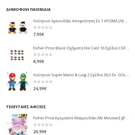
ΔΗΜΟΦΙΛΉ ΠΑΙΧΝΊΔΙΑ
Λούτρινο Αρκουδάκι Αποφοίτηση Σε 1 ΧΡΩΜΑ (ΛΕΥΚΟ)25Εκ 1850
0
out of 5
7,95
€
Fisher-Price Blaze Οχήματα Die Cast 16 Σχέδια CGF20
0
out of 5
8,99
€
Λούτρινα Super Mario & Luigi 2 Σχέδια 30,5 Εκ. GOL13769
0
out of 5
24,99
€
ΤΕΛΕΥΤΑΊΕΣ ΑΦΊΞΕΙΣ
Fisher Price Κρεμαστό Μαϊμουδάκι Με Μουσική (JFF02)
0
out of 5
20,99
€