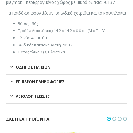
playmobil περιφραγμένος χώρος με μικρά ζωάκια 70137
Τα παιδάκια φροντίζουν τα ινδικά χοιρίδια και τα κουνελάκια.
Βάρος 136 g
Προϊόν Διαστάσεις: 14,2 x 14,2 x 6,6 cm (Μ x Π x Υ)
Ηλικία: 4 – 10 έτη
Κωδικός Κατασκευαστή 70137
Τύπος Υλικού (s) Πλαστικά
ΟΔΗΓΌΣ ΗΛΙΚΙΏΝ
ΕΠΙΠΛΈΟΝ ΠΛΗΡΟΦΟΡΊΕΣ
ΑΞΙΟΛΟΓΉΣΕΙΣ (0)
ΣΧΕΤΙΚΆ ΠΡΟΪΌΝΤΑ