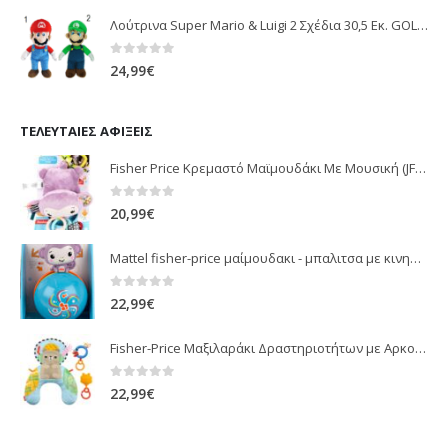
Λούτρινα Super Mario & Luigi 2 Σχέδια 30,5 Εκ. GOL13769
0
out of 5
24,99
€
ΤΕΛΕΥΤΑΊΕΣ ΑΦΊΞΕΙΣ
Fisher Price Κρεμαστό Μαϊμουδάκι Με Μουσική (JFF02)
0
out of 5
20,99
€
Mattel fisher-price μαίμουδακι - μπαλιτσα με κινηση JLB95
0
out of 5
22,99
€
Fisher-Price Μαξιλαράκι Δραστηριοτήτων με Αρκουδάκι (JHB44)
0
out of 5
22,99
€