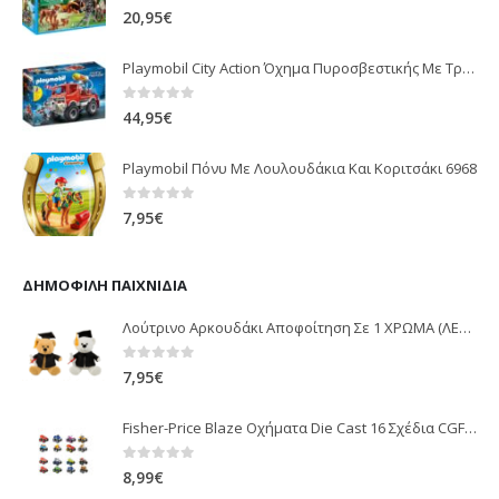
0
out of 5
20,95
€
Playmobil City Action Όχημα Πυροσβεστικής Με Τροχαλία Ρυμούλκησης 9466
0
out of 5
44,95
€
Playmobil Πόνυ Με Λουλουδάκια Και Κοριτσάκι 6968
0
out of 5
7,95
€
ΔΗΜΟΦΙΛΉ ΠΑΙΧΝΊΔΙΑ
Λούτρινο Αρκουδάκι Αποφοίτηση Σε 1 ΧΡΩΜΑ (ΛΕΥΚΟ)25Εκ 1850
0
out of 5
7,95
€
Fisher-Price Blaze Οχήματα Die Cast 16 Σχέδια CGF20
0
out of 5
8,99
€