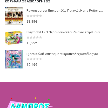
ΚΟΡΥΦΑΊΑ ΣΕ ΑΞΙΟΛΟΓΉΣΕΙΣ
Ravensburger Επιτραπέζιο Παιχνίδι Harry Potter Labyrinth για 2-4 Παίκτες 7+ Ετών
0
out of 5
39,99
€
Playmobil 1.2.3 Νεραϊδούλα Και Ζωάκια Στην Παιδική Χαρά 70400
0
out of 5
19,99
€
Djeco Κολάζ Artistic με Μικροπέρλες Κοπέλες για Παιδιά 7+ Ετών
0
out of 5
12,49
€