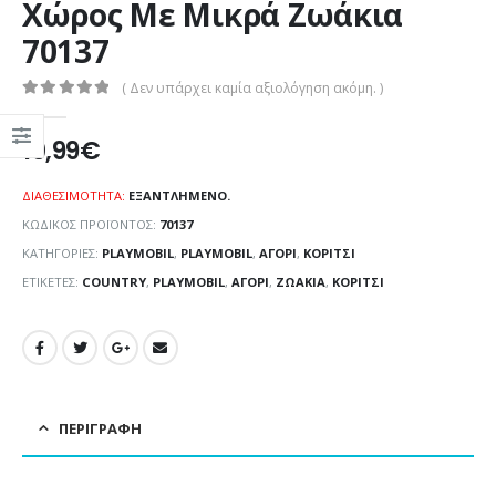
Χώρος Με Μικρά Ζωάκια
70137
( Δεν υπάρχει καμία αξιολόγηση ακόμη. )
0
out of 5
10,99
€
ΔΙΑΘΕΣΙΜΌΤΗΤΑ:
ΕΞΑΝΤΛΗΜΈΝΟ.
ΚΩΔΙΚΌΣ ΠΡΟΪΌΝΤΟΣ:
70137
ΚΑΤΗΓΟΡΊΕΣ:
PLAYMOBIL
,
PLAYMOBIL
,
ΑΓΌΡΙ
,
ΚΟΡΊΤΣΙ
ΕΤΙΚΈΤΕΣ:
COUNTRY
,
PLAYMOBIL
,
ΑΓΌΡΙ
,
ΖΩΆΚΙΑ
,
ΚΟΡΊΤΣΙ
ΠΕΡΙΓΡΑΦΉ