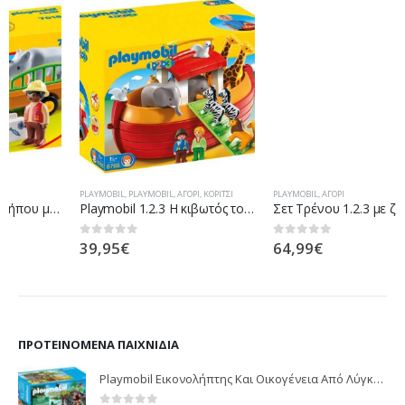
PLAYMOBIL
,
PLAYMOBIL
,
ΑΓΌΡΙ
,
ΚΟΡΊΤΣΙ
PLAYMOBIL
,
ΑΓΌΡΙ
Playmobil 1.2.3 Η κιβωτός του Νώε 6765
Σετ Τρένου 1.2.3 με ζωάκια και επιβάτες
39,95
€
64,99
€
0
out of 5
0
out of 5
ΠΡΟΤΕΙΝΌΜΕΝΑ ΠΑΙΧΝΊΔΙΑ
Playmobil Εικονολήπτης Και Οικογένεια Από Λύγκες 5561