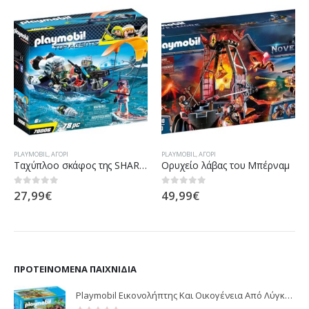
PLAYMOBIL
,
ΑΓΌΡΙ
PLAYMOBIL
,
ΑΓΌΡΙ
Ταχύπλοο σκάφος της SHARK Team
Ορυχείο λάβας του Μπέρναμ
27,99
€
49,99
€
0
out of 5
0
out of 5
ΠΡΟΤΕΙΝΌΜΕΝΑ ΠΑΙΧΝΊΔΙΑ
Playmobil Εικονολήπτης Και Οικογένεια Από Λύγκες 5561