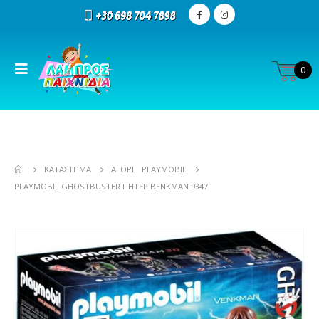
0
ΚΑΤΆΣΤΗΜΑ
ΑΓΌΡΙ
,
PLAYMOBIL
PLAYMOBIL GHOSTBUSTER ΠΉΤΕΡ ΒΈΝΚΜΑΝ 9347