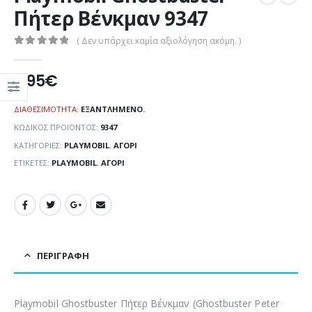
Πήτερ Βένκμαν 9347
( Δεν υπάρχει καμία αξιολόγηση ακόμη. )
0
out of 5
7,95
€
ΔΙΑΘΕΣΙΜΌΤΗΤΑ:
ΕΞΑΝΤΛΗΜΈΝΟ.
ΚΩΔΙΚΌΣ ΠΡΟΪΌΝΤΟΣ:
9347
ΚΑΤΗΓΟΡΊΕΣ:
PLAYMOBIL
,
ΑΓΌΡΙ
ΕΤΙΚΈΤΕΣ:
PLAYMOBIL
,
ΑΓΌΡΙ
ΠΕΡΙΓΡΑΦΉ
Playmobil Ghostbuster Πήτερ Βένκμαν (Ghostbuster Peter