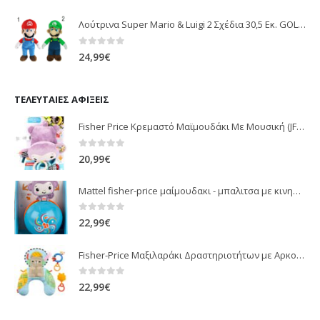
Λούτρινα Super Mario & Luigi 2 Σχέδια 30,5 Εκ. GOL13769
0
out of 5
24,99
€
ΤΕΛΕΥΤΑΊΕΣ ΑΦΊΞΕΙΣ
Fisher Price Κρεμαστό Μαϊμουδάκι Με Μουσική (JFF02)
0
out of 5
20,99
€
Mattel fisher-price μαίμουδακι - μπαλιτσα με κινηση JLB95
0
out of 5
22,99
€
Fisher-Price Μαξιλαράκι Δραστηριοτήτων με Αρκουδάκι (JHB44)
0
out of 5
22,99
€