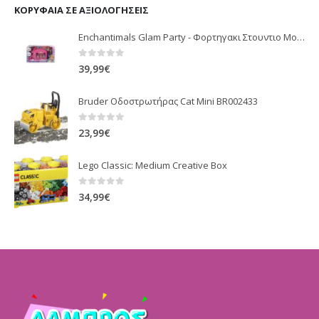
ΚΟΡΥΦΑΊΑ ΣΕ ΑΞΙΟΛΟΓΉΣΕΙΣ
Enchantimals Glam Party - Φορτηγακι Στουντιο Μοδας (HPB34)
0
out of 5
39,99
€
Bruder Οδοστρωτήρας Cat Mini BR002433
0
out of 5
23,99
€
Lego Classic: Medium Creative Box
0
out of 5
34,99
€