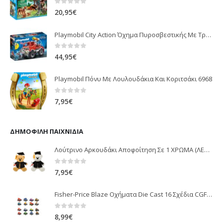
0
out of 5
20,95
€
Playmobil City Action Όχημα Πυροσβεστικής Με Τροχαλία Ρυμούλκησης 9466
0
out of 5
44,95
€
Playmobil Πόνυ Με Λουλουδάκια Και Κοριτσάκι 6968
0
out of 5
7,95
€
ΔΗΜΟΦΙΛΉ ΠΑΙΧΝΊΔΙΑ
Λούτρινο Αρκουδάκι Αποφοίτηση Σε 1 ΧΡΩΜΑ (ΛΕΥΚΟ)25Εκ 1850
0
out of 5
7,95
€
Fisher-Price Blaze Οχήματα Die Cast 16 Σχέδια CGF20
0
out of 5
8,99
€