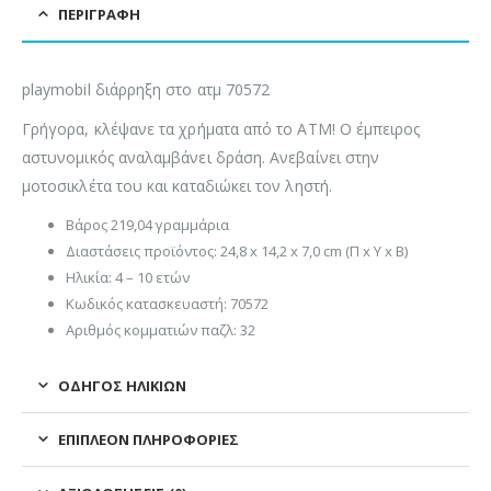
ΠΕΡΙΓΡΑΦΉ
playmobil διάρρηξη στο ατμ 70572
Γρήγορα, κλέψανε τα χρήματα από το ATM! Ο έμπειρος
αστυνομικός αναλαμβάνει δράση. Ανεβαίνει στην
μοτοσικλέτα του και καταδιώκει τον ληστή.
Βάρος 219,04 γραμμάρια
Διαστάσεις προϊόντος: 24,8 x 14,2 x 7,0 cm (Π x Υ x Β)
Ηλικία: 4 – 10 ετών
Κωδικός κατασκευαστή: 70572
Αριθμός κομματιών παζλ: 32
ΟΔΗΓΌΣ ΗΛΙΚΙΏΝ
ΕΠΙΠΛΈΟΝ ΠΛΗΡΟΦΟΡΊΕΣ