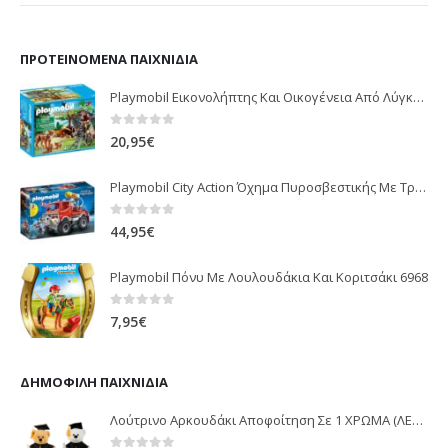
ΠΡΟΤΕΙΝΌΜΕΝΑ ΠΑΙΧΝΊΔΙΑ
Playmobil Εικονολήπτης Και Οικογένεια Από Λύγκες 5561
0
out of 5
20,95
€
Playmobil City Action Όχημα Πυροσβεστικής Με Τροχαλία Ρυμούλκησης 9466
0
out of 5
44,95
€
Playmobil Πόνυ Με Λουλουδάκια Και Κοριτσάκι 6968
0
out of 5
7,95
€
ΔΗΜΟΦΙΛΉ ΠΑΙΧΝΊΔΙΑ
Λούτρινο Αρκουδάκι Αποφοίτηση Σε 1 ΧΡΩΜΑ (ΛΕΥΚΟ)25Εκ 1850