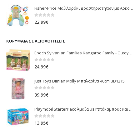
Fisher-Price Μαξιλαράκι Δραστηριοτήτων με Αρκουδάκι (JHB44)
0
out of 5
22,99
€
ΚΟΡΥΦΑΊΑ ΣΕ ΑΞΙΟΛΟΓΉΣΕΙΣ
Epoch Sylvanian Families Kangaroo Family - Οικογένεια Καγκουρό 5272
0
out of 5
24,99
€
Just Toys Dimian Molly Μπαλαρίνα 40cm BD1215
0
out of 5
39,99
€
Playmobil StarterPack Άμαξα με Ιππόκαμπους και Γοργόνες 70033
0
out of 5
13,95
€