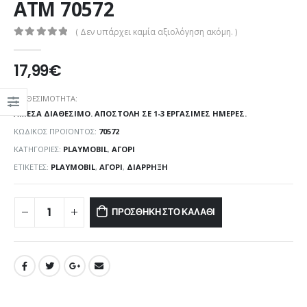
ΑΤΜ 70572
( Δεν υπάρχει καμία αξιολόγηση ακόμη. )
0
out of 5
17,99
€
ΔΙΑΘΕΣΙΜΌΤΗΤΑ:
ΆΜΕΣΑ ΔΙΑΘΈΣΙΜΟ. ΑΠΟΣΤΟΛΉ ΣΕ 1-3 ΕΡΓΆΣΙΜΕΣ ΗΜΈΡΕΣ.
ΚΩΔΙΚΌΣ ΠΡΟΪΌΝΤΟΣ:
70572
ΚΑΤΗΓΟΡΊΕΣ:
PLAYMOBIL
,
ΑΓΌΡΙ
ΕΤΙΚΈΤΕΣ:
PLAYMOBIL
,
ΑΓΌΡΙ
,
ΔΙΆΡΡΗΞΗ
ΠΡΟΣΘΉΚΗ ΣΤΟ ΚΑΛΆΘΙ