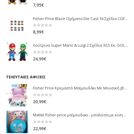
0
out of 5
7,95
€
Fisher-Price Blaze Οχήματα Die Cast 16 Σχέδια CGF20
0
out of 5
8,99
€
Λούτρινα Super Mario & Luigi 2 Σχέδια 30,5 Εκ. GOL13769
0
out of 5
24,99
€
ΤΕΛΕΥΤΑΊΕΣ ΑΦΊΞΕΙΣ
Fisher Price Κρεμαστό Μαϊμουδάκι Με Μουσική (JFF02)
0
out of 5
20,99
€
Mattel fisher-price μαίμουδακι - μπαλιτσα με κινηση JLB95
0
out of 5
22,99
€