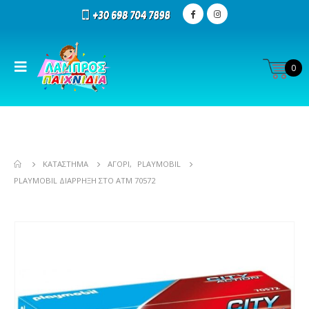
0
ΚΑΤΆΣΤΗΜΑ
ΑΓΌΡΙ
,
PLAYMOBIL
PLAYMOBIL ΔΙΆΡΡΗΞΗ ΣΤΟ ΑΤΜ 70572