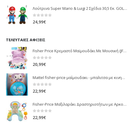
Λούτρινα Super Mario & Luigi 2 Σχέδια 30,5 Εκ. GOL13769
0
out of 5
24,99
€
ΤΕΛΕΥΤΑΊΕΣ ΑΦΊΞΕΙΣ
Fisher Price Κρεμαστό Μαϊμουδάκι Με Μουσική (JFF02)
0
out of 5
20,99
€
Mattel fisher-price μαίμουδακι - μπαλιτσα με κινηση JLB95
0
out of 5
22,99
€
Fisher-Price Μαξιλαράκι Δραστηριοτήτων με Αρκουδάκι (JHB44)
0
out of 5
22,99
€