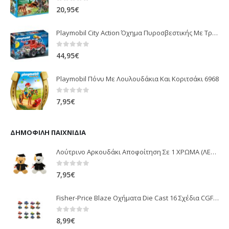
0
out of 5
20,95
€
Playmobil City Action Όχημα Πυροσβεστικής Με Τροχαλία Ρυμούλκησης 9466
0
out of 5
44,95
€
Playmobil Πόνυ Με Λουλουδάκια Και Κοριτσάκι 6968
0
out of 5
7,95
€
ΔΗΜΟΦΙΛΉ ΠΑΙΧΝΊΔΙΑ
Λούτρινο Αρκουδάκι Αποφοίτηση Σε 1 ΧΡΩΜΑ (ΛΕΥΚΟ)25Εκ 1850
0
out of 5
7,95
€
Fisher-Price Blaze Οχήματα Die Cast 16 Σχέδια CGF20
0
out of 5
8,99
€