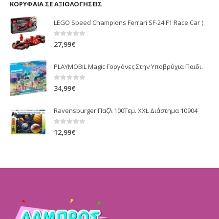
ΚΟΡΥΦΑΊΑ ΣΕ ΑΞΙΟΛΟΓΉΣΕΙΣ
LEGO Speed Champions Ferrari SF-24 F1 Race Car (77242)
0
out of 5
27,99
€
PLAYMOBIL Magic Γοργόνες Στην Υποβρύχια Παιδική Χαρά (70886)
0
out of 5
34,99
€
Ravensburger Παζλ 100Τεμ. XXL Διάστημα 10904
0
out of 5
12,99
€