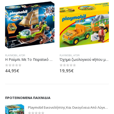
PLAYMOBIL
,
ΑΓΌΡΙ
PLAYMOBIL
,
ΑΓΌΡΙ
H Ρούμπι Με Το Πειρατικό Chameleon
Όχημα ζωολογικού κήπου με ρινόκερο
44,95
€
19,95
€
0
out of 5
0
out of 5
ΠΡΟΤΕΙΝΌΜΕΝΑ ΠΑΙΧΝΊΔΙΑ
Playmobil Εικονολήπτης Και Οικογένεια Από Λύγκες 5561