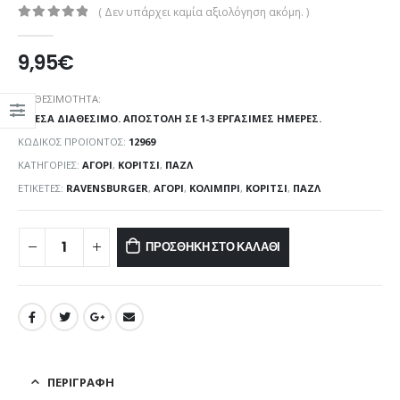
( Δεν υπάρχει καμία αξιολόγηση ακόμη. )
0
out of 5
9,95
€
ΔΙΑΘΕΣΙΜΌΤΗΤΑ:
ΆΜΕΣΑ ΔΙΑΘΈΣΙΜΟ. ΑΠΟΣΤΟΛΉ ΣΕ 1-3 ΕΡΓΆΣΙΜΕΣ ΗΜΈΡΕΣ.
ΚΩΔΙΚΌΣ ΠΡΟΪΌΝΤΟΣ:
12969
ΚΑΤΗΓΟΡΊΕΣ:
ΑΓΌΡΙ
,
ΚΟΡΊΤΣΙ
,
ΠΑΖΛ
ΕΤΙΚΈΤΕΣ:
RAVENSBURGER
,
ΑΓΌΡΙ
,
ΚΟΛΊΜΠΡΙ
,
ΚΟΡΊΤΣΙ
,
ΠΑΖΛ
ΠΡΟΣΘΉΚΗ ΣΤΟ ΚΑΛΆΘΙ
ΠΕΡΙΓΡΑΦΉ