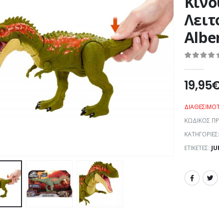
Κινο
Λειτ
Albe
0
out of 5
19,95
ΔΙΑΘΕΣΙΜΌ
ΚΩΔΙΚΌΣ Π
ΚΑΤΗΓΟΡΊΕΣ
ΕΤΙΚΈΤΕΣ:
JU