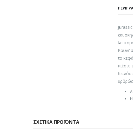
ΠΕΡΙΓΡ
Jurassi
και σκη
λεπτομέ
Κουνήστ
το κεφά
πιέστε 
δεινόσα
αρθρώσε
Δ
Η
ΣΧΕΤΙΚΆ ΠΡΟΪΌΝΤΑ