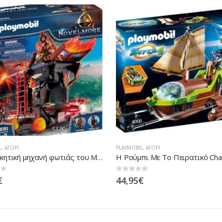
L
,
ΑΓΌΡΙ
PLAYMOBIL
,
ΑΓΌΡΙ
Πολιορκητική μηχανή φωτιάς του Μπέρναμ
H Ρούμπι Με Το Πειρατικό Ch
 5
0
out of 5
€
44,95
€