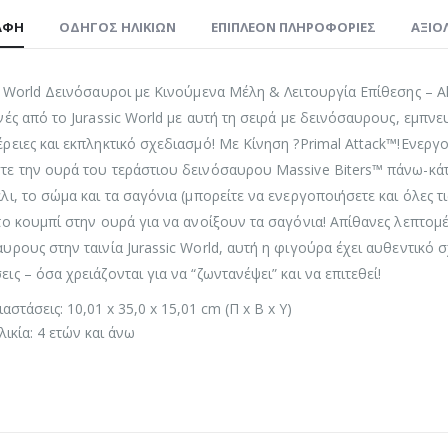
ΑΦΉ
ΟΔΗΓΌΣ ΗΛΙΚΙΏΝ
ΕΠΙΠΛΈΟΝ ΠΛΗΡΟΦΟΡΊΕΣ
ΑΞΙΟΛ
c World Δεινόσαυροι με Κινούμενα Μέλη & Λειτουργία Επίθεσης – A
νές από το Jurassic World με αυτή τη σειρά με δεινόσαυρους, εμπνε
ρειες και εκπληκτικό σχεδιασμό! Με Κίνηση ?Primal Attack™!Ενεργοπ
ε την ουρά του τεράστιου δεινόσαυρου Massive Biters™ πάνω-κάτω
λι, το σώμα και τα σαγόνια (μπορείτε να ενεργοποιήσετε και όλες τι
το κουμπί στην ουρά για να ανοίξουν τα σαγόνια! Απίθανες λεπτομ
υρους στην ταινία Jurassic World, αυτή η φιγούρα έχει αυθεντικό 
ις – όσα χρειάζονται για να “ζωντανέψει” και να επιτεθεί!
ιαστάσεις: 10,01 x 35,0 x 15,01 cm (Π x Β x Υ)
λικία: 4 ετών και άνω