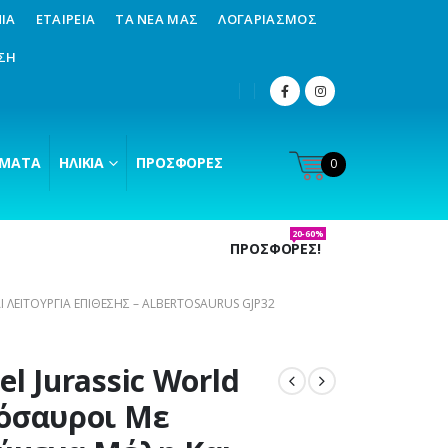
ΊΑ
ΕΤΑΙΡΕΊΑ
ΤΑ ΝΈΑ ΜΑΣ
ΛΟΓΑΡΙΑΣΜΌΣ
ΣΗ
ΜΑΤΑ
ΗΛΙΚΊΑ
ΠΡΟΣΦΟΡΈΣ
0
20-60%
ΠΡΟΣΦΟΡΕΣ!
 ΛΕΙΤΟΥΡΓΊΑ ΕΠΊΘΕΣΗΣ – ALBERTOSAURUS GJP32
el Jurassic World
όσαυροι Με