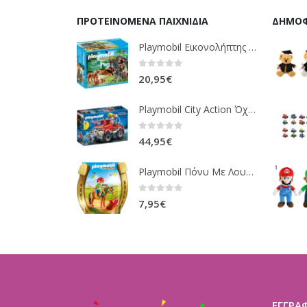
ΠΡΟΤΕΙΝΌΜΕΝΑ ΠΑΙΧΝΊΔΙΑ
ΔΗΜΟΦ
Playmobil Εικονολήπτης Και Οικογένεια Από Λύγκες 5561
0
out of 5
20,95
€
Playmobil City Action Όχημα Πυροσβεστικής Με Τροχαλία Ρυμούλκησης 9466
0
out of 5
44,95
€
Playmobil Πόνυ Με Λουλουδάκια Και Κοριτσάκι 6968
0
out of 5
7,95
€
ΕΓΓΡΑ