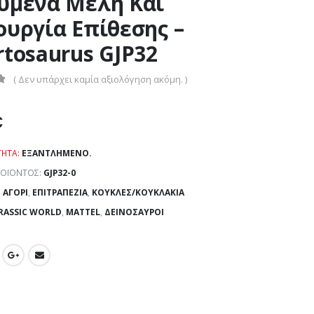
ύμενα Μέλη Και
ουργία Επίθεσης –
rtosaurus GJP32
( Δεν υπάρχει καμία αξιολόγηση ακόμη. )
€
ΤΗΤΑ:
ΕΞΑΝΤΛΗΜΈΝΟ.
ΡΟΪΌΝΤΟΣ:
GJP32-0
:
ΑΓΌΡΙ
,
ΕΠΙΤΡΑΠΕΖΊΑ
,
ΚΟΎΚΛΕΣ/ΚΟΥΚΛΆΚΙΑ
RASSIC WORLD
,
MATTEL
,
ΔΕΙΝΌΣΑΥΡΟΙ