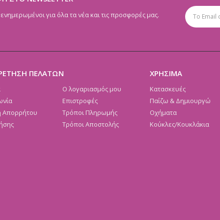
 ενημερωμένοι για όλα τα νέα και τις προσφορές μας.
ΡΕΤΗΣΗ ΠΕΛΑΤΩΝ
ΧΡΗΣΙΜΑ
α
Ο λογαριασμός μου
Κατασκευές
ωνία
Επιστροφές
Παίζω & Δημιουργώ
ή Απορρήτου
Τρόποι Πληρωμής
Οχήματα
ήσης
Τρόποι Αποστολής
Κούκλες/Κουκλάκια