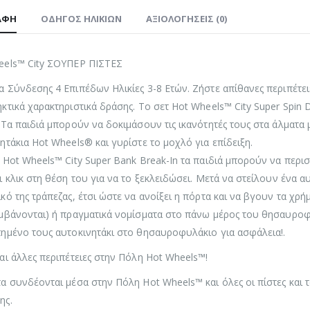
ΑΦΉ
ΟΔΗΓΌΣ ΗΛΙΚΙΏΝ
ΑΞΙΟΛΟΓΉΣΕΙΣ (0)
eels™ City ΣΟΥΠΕΡ ΠΙΣΤΕΣ
 Σύνδεσης 4 Επιπέδων Ηλικίες 3-8 Ετών. Ζήστε απίθανες περιπέτε
κτικά χαρακτηριστικά δράσης. Το σετ Hot Wheels™ City Super Spin D
 Τα παιδιά μπορούν να δοκιμάσουν τις ικανότητές τους στα άλματα 
ητάκια Hot Wheels® και γυρίστε το μοχλό για επίδειξη.
 Hot Wheels™ City Super Bank Break-In τα παιδιά μπορούν να περ
ι κλικ στη θέση του για να το ξεκλειδώσει. Μετά να στείλουν ένα 
κό της τράπεζας, έτσι ώστε να ανοίξει η πόρτα και να βγουν τα χ
αμβάνονται) ή πραγματικά νομίσματα στο πάνω μέρος του θησαυρο
ημένο τους αυτοκινητάκι στο θησαυροφυλάκιο για ασφάλεια!.
αι άλλες περιπέτειες στην Πόλη Hot Wheels™!
α συνδέονται μέσα στην Πόλη Hot Wheels™ και όλες οι πίστες και 
ης.