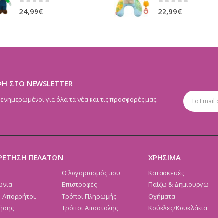
0
out of 5
0
out of 5
24,99
€
22,99
€
ΦΗ ΣΤΟ NEWSLETTER
 ενημερωμένοι για όλα τα νέα και τις προσφορές μας.
ΡΕΤΗΣΗ ΠΕΛΑΤΩΝ
ΧΡΗΣΙΜΑ
α
Ο λογαριασμός μου
Κατασκευές
ωνία
Επιστροφές
Παίζω & Δημιουργώ
ή Απορρήτου
Τρόποι Πληρωμής
Οχήματα
ήσης
Τρόποι Αποστολής
Κούκλες/Κουκλάκια