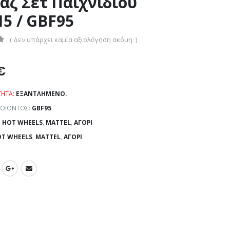
άζ Σετ Παιχνιδιού
5 / GBF95
( Δεν υπάρχει καμία αξιολόγηση ακόμη. )
€
ΤΗΤΑ:
ΕΞΑΝΤΛΗΜΈΝΟ.
ΡΟΪΌΝΤΟΣ:
GBF95
:
HOT WHEELS
,
MATTEL
,
ΑΓΌΡΙ
T WHEELS
,
MATTEL
,
ΑΓΌΡΙ