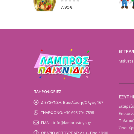
0
out of 5
7,95
€
ΕΓΓΡΑ
Μείνετε
ΠΛΗΡΟΦΟΡΙΕΣ
ΕΞΥΠΗ
ΔΙΕΥΘΥΝΣΗ:
Βασιλίσσης Όλγας 167
Εταιρεί
ΤΗΛΕΦΩΝΟ:
+30 698 704 7898
Επικοιν
Πολιτικ
EMAIL:
info@lambrostoys.gr
Όροι Χρ
ΩΡΑΡΙΟ ΛΕΙΤΟΥΡΓΙΑΣ:
Δευ - Παρ / 9:00