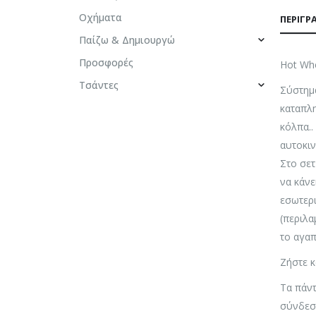
Οχήματα
ΠΕΡΙΓΡ
Παίζω & Δημιουργώ
Προσφορές
Hot Wh
Τσάντες
Σύστημα
καταπλη
κόλπα..
αυτοκιν
Στο σετ
να κάνε
εσωτερι
(περιλ
το αγαπ
Ζήστε κ
Τα πάντ
σύνδεσ