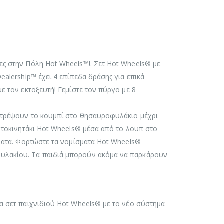
ιες στην Πόλη Hot Wheels™!. Σετ Hot Wheels® με
ealership™ έχει 4 επίπεδα δράσης για επικά
με τον εκτοξευτή! Γεμίστε τον πύργο με 8
ιστρέψουν το κουμπί στο θησαυροφυλάκιο μέχρι
αυτοκινητάκι Hot Wheels® μέσα από το λουπ στο
ρήματα. Φορτώστε τα νομίσματα Hot Wheels®
φυλακίου. Τα παιδιά μπορούν ακόμα να παρκάρουν
τα σετ παιχνιδιού Hot Wheels® με το νέο σύστημα