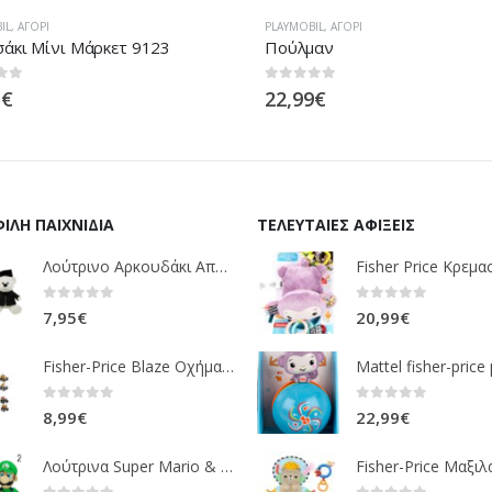
L
,
ΑΓΌΡΙ
PLAYMOBIL
,
ΑΓΌΡΙ
άκι Μίνι Μάρκετ 9123
Πούλμαν
 5
0
out of 5
€
22,99
€
ΙΛΉ ΠΑΙΧΝΊΔΙΑ
ΤΕΛΕΥΤΑΊΕΣ ΑΦΊΞΕΙΣ
Λούτρινο Αρκουδάκι Αποφοίτηση Σε 1 ΧΡΩΜΑ (ΛΕΥΚΟ)25Εκ 1850
0
out of 5
0
out of 5
7,95
€
20,99
€
Fisher-Price Blaze Οχήματα Die Cast 16 Σχέδια CGF20
0
out of 5
0
out of 5
8,99
€
22,99
€
Λούτρινα Super Mario & Luigi 2 Σχέδια 30,5 Εκ. GOL13769