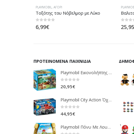
PLAYMOBIL
,
ΑΓΌΡΙ
PLAYMOBI
ρναμ
Τοξότης του Νόβελμορ με Λύκο
Βαλιτσ
0
out of 5
0
out of
6,99
€
25,95
ΠΡΟΤΕΙΝΌΜΕΝΑ ΠΑΙΧΝΊΔΙΑ
ΔΗΜΟΦ
Playmobil Εικονολήπτης Και Οικογένεια Από Λύγκες 5561
0
out of 5
20,95
€
Playmobil City Action Όχημα Πυροσβεστικής Με Τροχαλία Ρυμούλκησης 9466
0
out of 5
44,95
€
Playmobil Πόνυ Με Λουλουδάκια Και Κοριτσάκι 6968