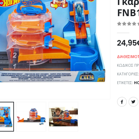
Γκαρ
FNB1
0
out of 5
24,95
ΔΙΑΘΕΣΙΜΌ
ΚΩΔΙΚΌΣ Π
ΚΑΤΗΓΟΡΊΕΣ
ΕΤΙΚΈΤΕΣ:
HO