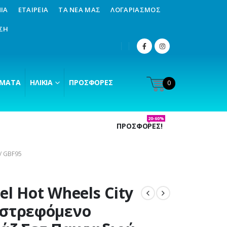
ΊΑ
ΕΤΑΙΡΕΊΑ
ΤΑ ΝΈΑ ΜΑΣ
ΛΟΓΑΡΙΑΣΜΌΣ
ΣΗ
ΜΑΤΑ
ΗΛΙΚΊΑ
ΠΡΟΣΦΟΡΈΣ
0
20-60%
ΠΡΟΣΦΟΡΕΣ!
/ GBF95
el Hot Wheels City
ιστρεφόμενο