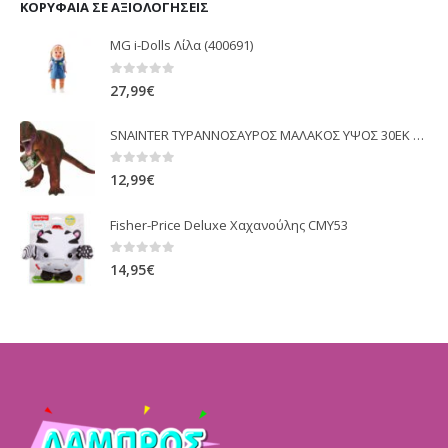
ΚΟΡΥΦΑΊΑ ΣΕ ΑΞΙΟΛΟΓΉΣΕΙΣ
MG i-Dolls Λίλα (400691)
0
out of 5
27,99
€
SNAINTER ΤΥΡΑΝΝΟΣΑΥΡΟΣ ΜΑΛΑΚΟΣ ΥΨΟΣ 30EK ΣΑΚΟΥΛΑ PVC 29.020-2
0
out of 5
12,99
€
Fisher-Price Deluxe Χαχανούλης CMY53
0
out of 5
14,95
€