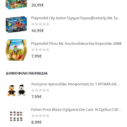
0
out of 5
20,95
€
Playmobil City Action Όχημα Πυροσβεστικής Με Τροχαλία Ρυμούλκησης 9466
0
out of 5
44,95
€
Playmobil Πόνυ Με Λουλουδάκια Και Κοριτσάκι 6968
0
out of 5
7,95
€
ΔΗΜΟΦΙΛΉ ΠΑΙΧΝΊΔΙΑ
Λούτρινο Αρκουδάκι Αποφοίτηση Σε 1 ΧΡΩΜΑ (ΛΕΥΚΟ)25Εκ 1850
0
out of 5
7,95
€
Fisher-Price Blaze Οχήματα Die Cast 16 Σχέδια CGF20
0
out of 5
8,99
€