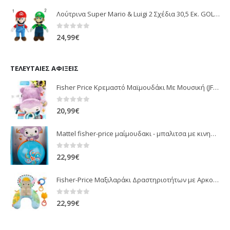
Λούτρινα Super Mario & Luigi 2 Σχέδια 30,5 Εκ. GOL13769
0
out of 5
24,99
€
ΤΕΛΕΥΤΑΊΕΣ ΑΦΊΞΕΙΣ
Fisher Price Κρεμαστό Μαϊμουδάκι Με Μουσική (JFF02)
0
out of 5
20,99
€
Mattel fisher-price μαίμουδακι - μπαλιτσα με κινηση JLB95
0
out of 5
22,99
€
Fisher-Price Μαξιλαράκι Δραστηριοτήτων με Αρκουδάκι (JHB44)
0
out of 5
22,99
€