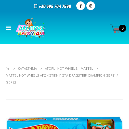
0
ΚΑΤΆΣΤΗΜΑ
ΑΓΌΡΙ
,
HOT WHEELS
,
MATTEL
MATTEL HOT WHEELS ΑΓΩΝΙΣΤΙΚΉ ΠΊΣΤΑ DRAGSTRIP CHAMPION GBF81 /
GBF82