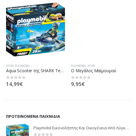
ΑΓΌΡΙ
,
PLAYMOBIL
PLAYMOBIL
,
ΑΓΌΡΙ
Aqua Scooter της SHARK Team
Ο Μεγάλος Μαϊμουμού
14,99
€
9,95
€
0
out of 5
0
out of 5
ΠΡΟΤΕΙΝΌΜΕΝΑ ΠΑΙΧΝΊΔΙΑ
Playmobil Εικονολήπτης Και Οικογένεια Από Λύγκες 5561