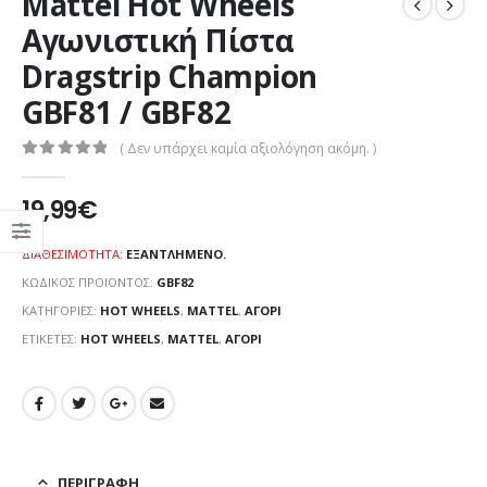
Mattel Hot Wheels
Αγωνιστική Πίστα
Dragstrip Champion
GBF81 / GBF82
( Δεν υπάρχει καμία αξιολόγηση ακόμη. )
0
out of 5
19,99
€
ΔΙΑΘΕΣΙΜΌΤΗΤΑ:
ΕΞΑΝΤΛΗΜΈΝΟ.
ΚΩΔΙΚΌΣ ΠΡΟΪΌΝΤΟΣ:
GBF82
ΚΑΤΗΓΟΡΊΕΣ:
HOT WHEELS
,
MATTEL
,
ΑΓΌΡΙ
ΕΤΙΚΈΤΕΣ:
HOT WHEELS
,
MATTEL
,
ΑΓΌΡΙ
ΠΕΡΙΓΡΑΦΉ