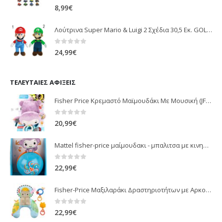
0
out of 5
8,99
€
Λούτρινα Super Mario & Luigi 2 Σχέδια 30,5 Εκ. GOL13769
0
out of 5
24,99
€
ΤΕΛΕΥΤΑΊΕΣ ΑΦΊΞΕΙΣ
Fisher Price Κρεμαστό Μαϊμουδάκι Με Μουσική (JFF02)
0
out of 5
20,99
€
Mattel fisher-price μαίμουδακι - μπαλιτσα με κινηση JLB95
0
out of 5
22,99
€
Fisher-Price Μαξιλαράκι Δραστηριοτήτων με Αρκουδάκι (JHB44)
0
out of 5
22,99
€