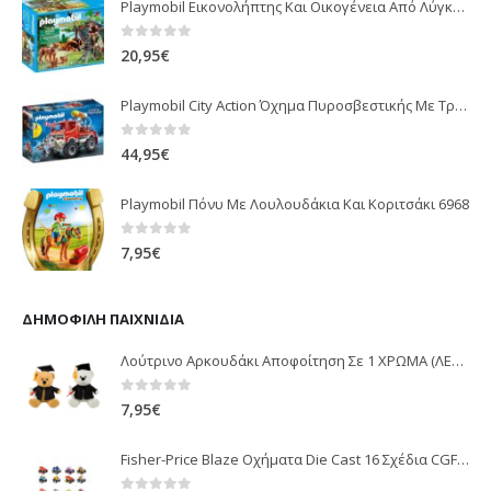
Playmobil Εικονολήπτης Και Οικογένεια Από Λύγκες 5561
0
out of 5
20,95
€
Playmobil City Action Όχημα Πυροσβεστικής Με Τροχαλία Ρυμούλκησης 9466
0
out of 5
44,95
€
Playmobil Πόνυ Με Λουλουδάκια Και Κοριτσάκι 6968
0
out of 5
7,95
€
ΔΗΜΟΦΙΛΉ ΠΑΙΧΝΊΔΙΑ
Λούτρινο Αρκουδάκι Αποφοίτηση Σε 1 ΧΡΩΜΑ (ΛΕΥΚΟ)25Εκ 1850
0
out of 5
7,95
€
Fisher-Price Blaze Οχήματα Die Cast 16 Σχέδια CGF20