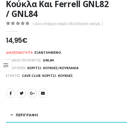
Κούκλα Και Ferrell GNL82
/ GNL84
( Δεν υπάρχει καμία αξιολόγηση ακόμη. )
0
out of 5
14,95
€
ΔΙΑΘΕΣΙΜΌΤΗΤΑ:
ΕΞΑΝΤΛΗΜΈΝΟ.
ΚΩΔΙΚΌΣ ΠΡΟΪΌΝΤΟΣ:
GNL84
ΚΑΤΗΓΟΡΊΕΣ:
ΚΟΡΊΤΣΙ
,
ΚΟΎΚΛΕΣ/ΚΟΥΚΛΆΚΙΑ
ΕΤΙΚΈΤΕΣ:
CAVE CLUB
,
ΚΟΡΊΤΣΙ
,
ΚΟΎΚΛΕΣ
ΠΕΡΙΓΡΑΦΉ