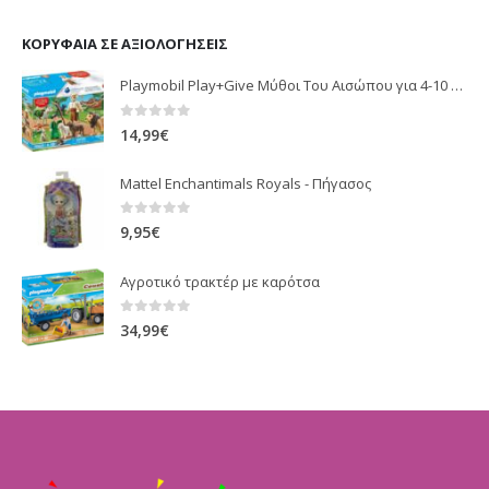
ΚΟΡΥΦΑΊΑ ΣΕ ΑΞΙΟΛΟΓΉΣΕΙΣ
Playmobil Play+Give Μύθοι Του Αισώπου για 4-10 ετών
0
out of 5
14,99
€
Mattel Enchantimals Royals - Πήγασος
0
out of 5
9,95
€
Αγροτικό τρακτέρ με καρότσα
0
out of 5
34,99
€