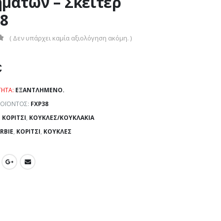
μάτων – Σκέιτερ
8
( Δεν υπάρχει καμία αξιολόγηση ακόμη. )
€
ΤΗΤΑ:
ΕΞΑΝΤΛΗΜΈΝΟ.
ΡΟΪΌΝΤΟΣ:
FXP38
:
ΚΟΡΊΤΣΙ
,
ΚΟΎΚΛΕΣ/ΚΟΥΚΛΆΚΙΑ
RBIE
,
ΚΟΡΊΤΣΙ
,
ΚΟΎΚΛΕΣ