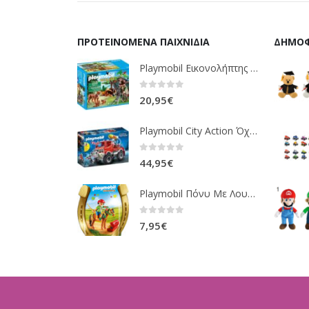
ΠΡΟΤΕΙΝΌΜΕΝΑ ΠΑΙΧΝΊΔΙΑ
ΔΗΜΟΦ
Playmobil Εικονολήπτης Και Οικογένεια Από Λύγκες 5561
0
out of 5
20,95
€
Playmobil City Action Όχημα Πυροσβεστικής Με Τροχαλία Ρυμούλκησης 9466
0
out of 5
44,95
€
Playmobil Πόνυ Με Λουλουδάκια Και Κοριτσάκι 6968
0
out of 5
7,95
€