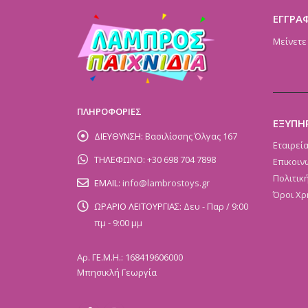
ΕΓΓΡΑ
Μείνετε
ΠΛΗΡΟΦΟΡΙΕΣ
ΕΞΥΠΗ
ΔΙΕΥΘΥΝΣΗ:
Βασιλίσσης Όλγας 167
Εταιρεί
ΤΗΛΕΦΩΝΟ:
+30 698 704 7898
Επικοιν
Πολιτικ
EMAIL:
info@lambrostoys.gr
Όροι Χρ
ΩΡΑΡΙΟ ΛΕΙΤΟΥΡΓΙΑΣ:
Δευ - Παρ / 9:00
πμ - 9:00 μμ
Αρ. ΓΕ.Μ.Η.: 168419606000
Μπησικλή Γεωργία