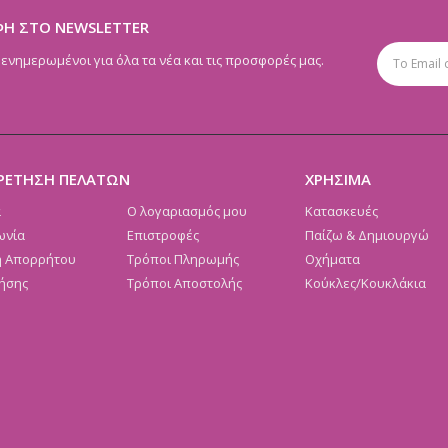
ΦΗ ΣΤΟ NEWSLETTER
 ενημερωμένοι για όλα τα νέα και τις προσφορές μας.
ΡΕΤΗΣΗ ΠΕΛΑΤΩΝ
ΧΡΗΣΙΜΑ
α
Ο λογαριασμός μου
Κατασκευές
ωνία
Επιστροφές
Παίζω & Δημιουργώ
ή Απορρήτου
Τρόποι Πληρωμής
Οχήματα
ήσης
Τρόποι Αποστολής
Κούκλες/Κουκλάκια