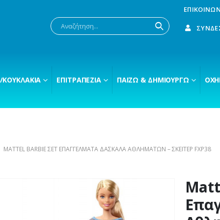
ΕΠΙΚΟΙΝΩΝ
ΣΎΝΔΕ
/ΚΟΥΚΛΆΚΙΑ
ΕΠΙΤΡΑΠΈΖΙΑ
ΠΑΊΖΩ & ΔΗΜΙΟΥΡΓΏ
ΟΧΉ
MATTEL BARBIE ΣΕΤ ΕΠΑΓΓΈΛΜΑΤΑ ΔΑΣΚΆΛΑ ΑΘΛΗΜΆΤΩΝ – ΣΚΈΙΤΕΡ FXP38
Matt
Επαγ