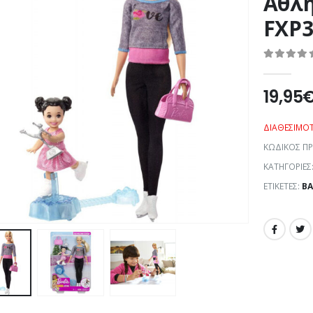
Αθλη
FXP3
0
out of 5
19,95
ΔΙΑΘΕΣΙΜΌ
ΚΩΔΙΚΌΣ Π
ΚΑΤΗΓΟΡΊΕΣ
ΕΤΙΚΈΤΕΣ:
BA