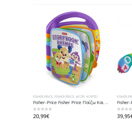
Ι
,
ΚΟΡΊΤΣΙ
FISHER-PRICE
,
FISHER-PRICE
,
ΑΓΌΡΙ
,
ΚΟΡΊΤΣΙ
FISHER-PR
Fisher-Price Fisher Price Παίζω Και Μαθαίνω – Εκπαιδευτικό Βιβλίο FVT24
Fisher-Price Linkimals Βραδύπους, Ο Χορευταρούλης GJP59
Fisher
0
out of 5
0
out of
39,95
€
44,95