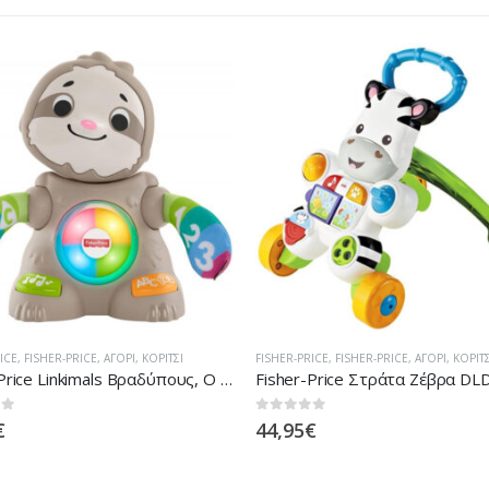
ICE
,
FISHER-PRICE
,
ΑΓΌΡΙ
,
ΚΟΡΊΤΣΙ
FISHER-PRICE
,
FISHER-PRICE
,
ΑΓΌΡΙ
,
ΚΟΡΊΤΣ
-Price Στράτα Ζέβρα DLD80
 5
0
out of 5
€
39,95
€