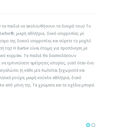
ν τα παιδιά να ακολουθήσουν τα όνειρά τους! Το
arbie®, μικρή αθλήτρια, δοκό ισορροπίας με
δεσμο της δοκού ισορροπίας και σύρετε το μοχλό
οσή της! Η Barbie είναι έτοιμη για προπόνηση με
τικό κορμάκι. Τα παιδιά θα διασκεδάσουν
 να εμπνεύσετε αμέτρητες ιστορίες, γιατί όταν ένα
μεγαλώσει (η κάθε μία πωλείται ξεχωριστά και
λητικά ρούχα, μικρή κούκλα αθλήτρια, δοκό
θια από μόνη της. Τα χρώματα και τα σχέδια μπορεί