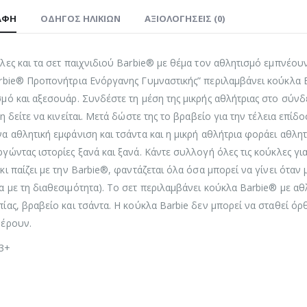
ΑΦΉ
ΟΔΗΓΌΣ ΗΛΙΚΙΏΝ
ΑΞΙΟΛΟΓΉΣΕΙΣ (0)
λες και τα σετ παιχνιδιού Barbie® με θέμα τον αθλητισμό εμπνέου
rbie® Προπονήτρια Ενόργανης Γυμναστικής” περιλαμβάνει κούκλα B
μό και αξεσουάρ. Συνδέστε τη μέση της μικρής αθλήτριας στο σύν
τη δείτε να κινείται. Μετά δώστε της το βραβείο για την τέλεια επίδ
α αθλητική εμφάνιση και τσάντα και η μικρή αθλήτρια φοράει αθλη
γώντας ιστορίες ξανά και ξανά. Κάντε συλλογή όλες τις κούκλες για
κι παίζει με την Barbie®, φαντάζεται όλα όσα μπορεί να γίνει όταν 
 με τη διαθεσιμότητα). Το σετ περιλαμβάνει κούκλα Barbie® με αθ
ίας, βραβείο και τσάντα. Η κούκλα Barbie δεν μπορεί να σταθεί όρ
φέρουν.
 3+