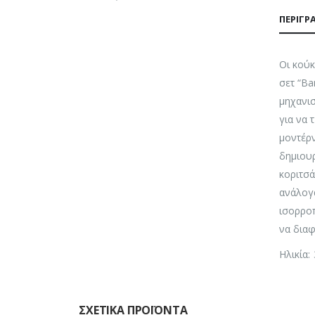
ΠΕΡΙΓΡ
Οι κούκ
σετ “Ba
μηχανισ
για να 
μοντέρν
δημιουρ
κοριτσά
ανάλογα
ισορροπ
να δια
Ηλικία:
ΣΧΕΤΙΚΆ ΠΡΟΪΌΝΤΑ