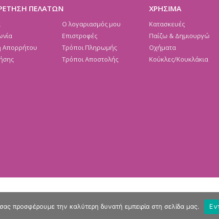
ΡΕΤΗΣΗ ΠΕΛΑΤΩΝ
ΧΡΗΣΙΜΑ
α
Ο λογαριασμός μου
Κατασκευές
ωνία
Επιστροφές
Παίζω & Δημιουργώ
ή Απορρήτου
Τρόποι Πληρωμής
Οχήματα
ήσης
Τρόποι Αποστολής
Κούκλες/Κουκλάκια
 σας προσφέρουμε την καλύτερη δυνατή εμπειρία στη σελίδα μας.
Εν