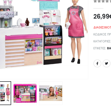
0
out of 5
26,99
ΔΙΑΘΕΣΙΜΌ
ΚΩΔΙΚΌΣ Π
ΚΑΤΗΓΟΡΊΕΣ
ΕΤΙΚΈΤΕΣ:
BA