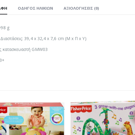
ΑΦΉ
ΟΔΗΓΌΣ ΗΛΙΚΙΏΝ
ΑΞΙΟΛΟΓΉΣΕΙΣ (0)
998 g
Διαστάσεις: 39,4 x 32,4 x 7,6 cm (Μ x Π x Υ)
ς κατασκευαστή GMW03
 3+