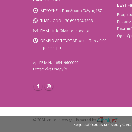
ΕΞΥΠΗ
ΔΙΕΥΘΥΝΣΗ:
Βασιλίσσης Όλγας 167
Εταιρεί
ΤΗΛΕΦΩΝΟ:
+30 698 704 7898
Επικοιν
Πολιτικ
EMAIL:
info@lambrostoys.gr
Όροι Χρ
ΩΡΑΡΙΟ ΛΕΙΤΟΥΡΓΙΑΣ:
Δευ - Παρ / 9:00
πμ - 9:00 μμ
Αρ. ΓΕ.Μ.Η.: 168419606000
Μπησικλή Γεωργία
© 2024 lambrostoys.gr | Powered by
Χρησιμοποιούμε cookies για να