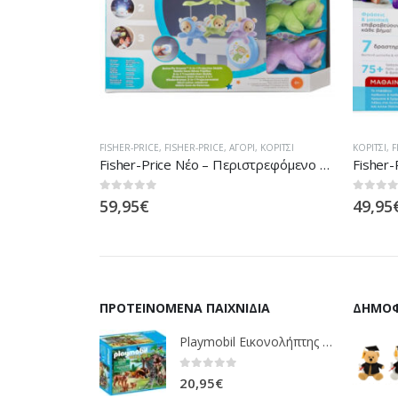
Ι
,
ΚΟΡΊΤΣΙ
ΚΟΡΊΤΣΙ
,
FISHER-PRICE
ΑΓΌΡΙ
,
FI
Fisher-Price Νέο – Περιστρεφόμενο Αρκουδάκια CDN41
Fisher-Price Fisher Price Εκπαιδευτική Στρατα Σκυλάκι Smart Stages Ροζ FTC68
0
out of 5
0
out of
49,95
€
49,95
ΠΡΟΤΕΙΝΌΜΕΝΑ ΠΑΙΧΝΊΔΙΑ
ΔΗΜΟΦ
Playmobil Εικονολήπτης Και Οικογένεια Από Λύγκες 5561
0
out of 5
20,95
€