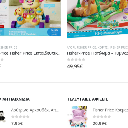
SHER-PRICE
,
ΚΟΡΊΤΣΙ
,
FISHER-PRICE
FISHER-PRICE
,
FISHER-PRICE
,
ΑΓΌΡΙ
,
ΚΟΡΊΤΣ
Fisher-Price Πάπλωμα – Γυμναστήριο Rainforest L1664
 5
0
out of 5
€
39,95
€
ΙΛΉ ΠΑΙΧΝΊΔΙΑ
ΤΕΛΕΥΤΑΊΕΣ ΑΦΊΞΕΙΣ
Λούτρινο Αρκουδάκι Αποφοίτηση Σε 1 ΧΡΩΜΑ (ΛΕΥΚΟ)25Εκ 1850
0
out of 5
0
out of 5
7,95
€
20,99
€