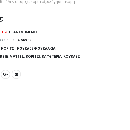
( Δεν υπάρχει καμία αξιολόγηση ακόμη. )
€
ΤΗΤΑ:
ΕΞΑΝΤΛΗΜΈΝΟ.
ΡΟΪΌΝΤΟΣ:
GMW03
:
ΚΟΡΊΤΣΙ
,
ΚΟΎΚΛΕΣ/ΚΟΥΚΛΆΚΙΑ
RBIE
,
MATTEL. ΚΟΡΊΤΣΙ
,
ΚΑΦΕΤΈΡΙΑ
,
ΚΟΎΚΛΕΣ