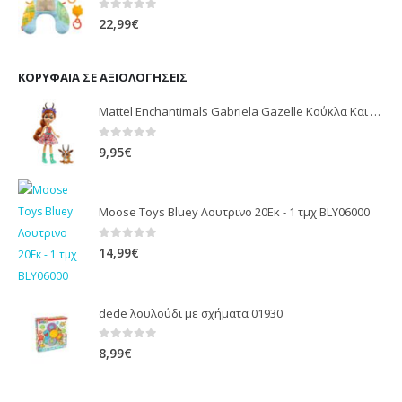
0
out of 5
22,99
€
ΚΟΡΥΦΑΊΑ ΣΕ ΑΞΙΟΛΟΓΉΣΕΙΣ
Mattel Enchantimals Gabriela Gazelle Κούκλα Και Racer Ζωάκι Φιλαράκι Κούκλες FNH22 / GTM26
0
out of 5
9,95
€
Moose Toys Bluey Λουτρινο 20Εκ - 1 τμχ BLY06000
0
out of 5
14,99
€
dede λουλούδι με σχήματα 01930
0
out of 5
8,99
€