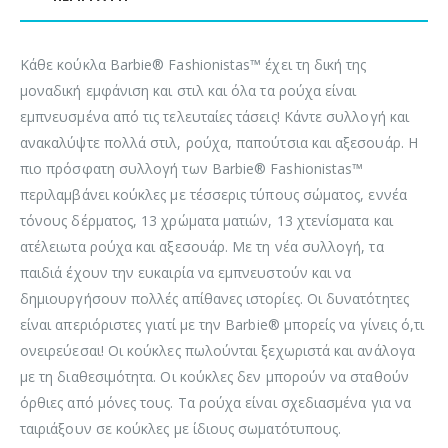
Κάθε κούκλα Barbie® Fashionistas™ έχει τη δική της
μοναδική εμφάνιση και στιλ και όλα τα ρούχα είναι
εμπνευσμένα από τις τελευταίες τάσεις! Κάντε συλλογή και
ανακαλύψτε πολλά στιλ, ρούχα, παπούτσια και αξεσουάρ. Η
πιο πρόσφατη συλλογή των Barbie® Fashionistas™
περιλαμβάνει κούκλες με τέσσερις τύπους σώματος, εννέα
τόνους δέρματος, 13 χρώματα ματιών, 13 χτενίσματα και
ατέλειωτα ρούχα και αξεσουάρ. Με τη νέα συλλογή, τα
παιδιά έχουν την ευκαιρία να εμπνευστούν και να
δημιουργήσουν πολλές απίθανες ιστορίες. Οι δυνατότητες
είναι απεριόριστες γιατί με την Barbie® μπορείς να γίνεις ό,τι
ονειρεύεσαι! Οι κούκλες πωλούνται ξεχωριστά και ανάλογα
με τη διαθεσιμότητα. Οι κούκλες δεν μπορούν να σταθούν
όρθιες από μόνες τους. Τα ρούχα είναι σχεδιασμένα για να
ταιριάξουν σε κούκλες με ίδιους σωματότυπους.