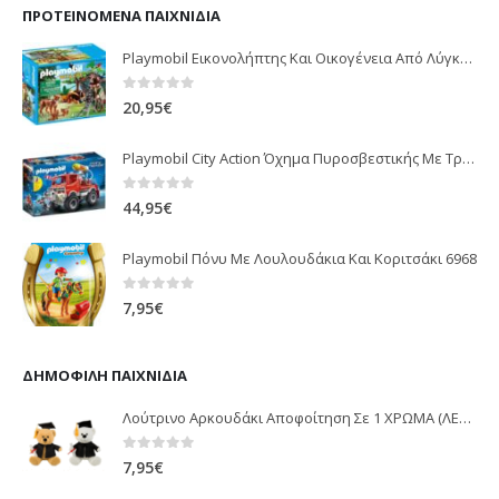
ΠΡΟΤΕΙΝΌΜΕΝΑ ΠΑΙΧΝΊΔΙΑ
Playmobil Εικονολήπτης Και Οικογένεια Από Λύγκες 5561
0
out of 5
20,95
€
Playmobil City Action Όχημα Πυροσβεστικής Με Τροχαλία Ρυμούλκησης 9466
0
out of 5
44,95
€
Playmobil Πόνυ Με Λουλουδάκια Και Κοριτσάκι 6968
0
out of 5
7,95
€
ΔΗΜΟΦΙΛΉ ΠΑΙΧΝΊΔΙΑ
Λούτρινο Αρκουδάκι Αποφοίτηση Σε 1 ΧΡΩΜΑ (ΛΕΥΚΟ)25Εκ 1850
0
out of 5
7,95
€