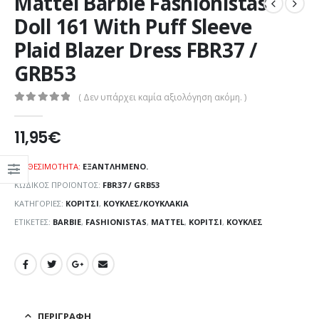
Mattel Barbie Fashionistas
Doll 161 With Puff Sleeve
Plaid Blazer Dress FBR37 /
GRB53
( Δεν υπάρχει καμία αξιολόγηση ακόμη. )
0
out of 5
11,95
€
ΔΙΑΘΕΣΙΜΌΤΗΤΑ:
ΕΞΑΝΤΛΗΜΈΝΟ.
ΚΩΔΙΚΌΣ ΠΡΟΪΌΝΤΟΣ:
FBR37 / GRB53
ΚΑΤΗΓΟΡΊΕΣ:
ΚΟΡΊΤΣΙ
,
ΚΟΎΚΛΕΣ/ΚΟΥΚΛΆΚΙΑ
ΕΤΙΚΈΤΕΣ:
BARBIE
,
FASHIONISTAS
,
MATTEL
,
ΚΟΡΊΤΣΙ
,
ΚΟΎΚΛΕΣ
ΠΕΡΙΓΡΑΦΉ