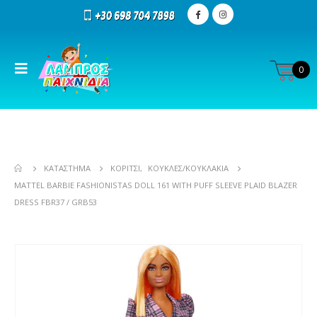
0
ΚΑΤΆΣΤΗΜΑ
ΚΟΡΊΤΣΙ
,
ΚΟΎΚΛΕΣ/ΚΟΥΚΛΆΚΙΑ
MATTEL BARBIE FASHIONISTAS DOLL 161 WITH PUFF SLEEVE PLAID BLAZER
DRESS FBR37 / GRB53