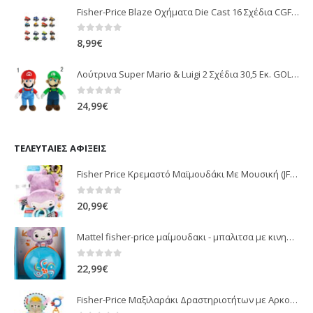
Fisher-Price Blaze Οχήματα Die Cast 16 Σχέδια CGF20
0
out of 5
8,99
€
Λούτρινα Super Mario & Luigi 2 Σχέδια 30,5 Εκ. GOL13769
0
out of 5
24,99
€
ΤΕΛΕΥΤΑΊΕΣ ΑΦΊΞΕΙΣ
Fisher Price Κρεμαστό Μαϊμουδάκι Με Μουσική (JFF02)
0
out of 5
20,99
€
Mattel fisher-price μαίμουδακι - μπαλιτσα με κινηση JLB95
0
out of 5
22,99
€
Fisher-Price Μαξιλαράκι Δραστηριοτήτων με Αρκουδάκι (JHB44)