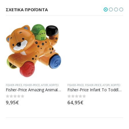
ΣΧΕΤΙΚΆ ΠΡΟΪΌΝΤΑ
FISHER-PRICE
,
FISHER-PRICE
,
ΑΓΌΡΙ
,
ΚΟΡΊΤΣΙ
FISHER-PRICE
,
FISHER-PRICE
,
ΑΓΌΡΙ
,
ΚΟΡΊΤΣΙ
Fisher-Price Amazing Animals Press And Go Τσιτάχ N8160 / N8162
Fisher-Price Infant To Toddler – Ριλάξ/ Κούνια CBF52
9,95
€
64,95
€
0
out of 5
0
out of 5