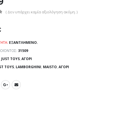
9
( Δεν υπάρχει καμία αξιολόγηση ακόμη. )
€
ΤΗΤΑ:
ΕΞΑΝΤΛΗΜΈΝΟ.
ΡΟΪΌΝΤΟΣ:
31509
:
JUST TOYS
,
ΑΓΌΡΙ
ST TOYS
,
LAMBORGHINI
,
MAISTO
,
ΑΓΌΡΙ