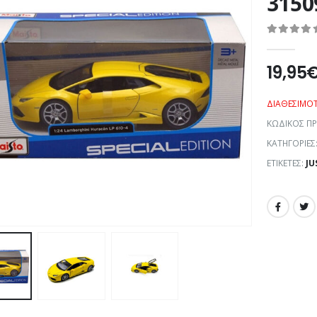
3150
0
out of 5
19,95
ΔΙΑΘΕΣΙΜΌ
ΚΩΔΙΚΌΣ Π
ΚΑΤΗΓΟΡΊΕΣ
ΕΤΙΚΈΤΕΣ:
JU