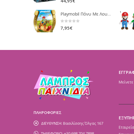
44,95
€
Playmobil Πόνυ Με Λουλουδάκια Και Κοριτσάκι 6968
0
out of 5
7,95
€
ΕΓΓΡΑ
Μείνετε
ΠΛΗΡΟΦΟΡΙΕΣ
ΕΞΥΠΗ
ΔΙΕΥΘΥΝΣΗ:
Βασιλίσσης Όλγας 167
Εταιρεί
ΤΗΛΕΦΩΝΟ:
+30 698 704 7898