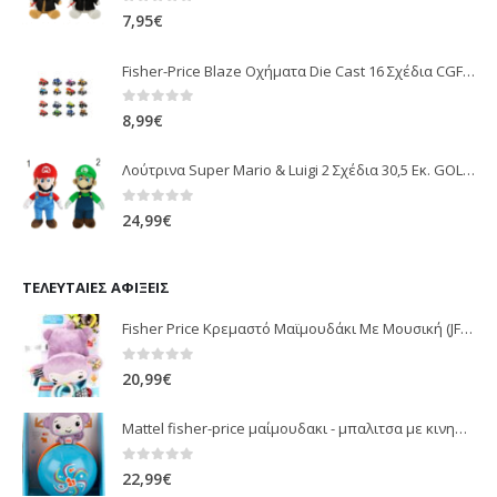
0
out of 5
7,95
€
Fisher-Price Blaze Οχήματα Die Cast 16 Σχέδια CGF20
0
out of 5
8,99
€
Λούτρινα Super Mario & Luigi 2 Σχέδια 30,5 Εκ. GOL13769
0
out of 5
24,99
€
ΤΕΛΕΥΤΑΊΕΣ ΑΦΊΞΕΙΣ
Fisher Price Κρεμαστό Μαϊμουδάκι Με Μουσική (JFF02)
0
out of 5
20,99
€
Mattel fisher-price μαίμουδακι - μπαλιτσα με κινηση JLB95
0
out of 5
22,99
€