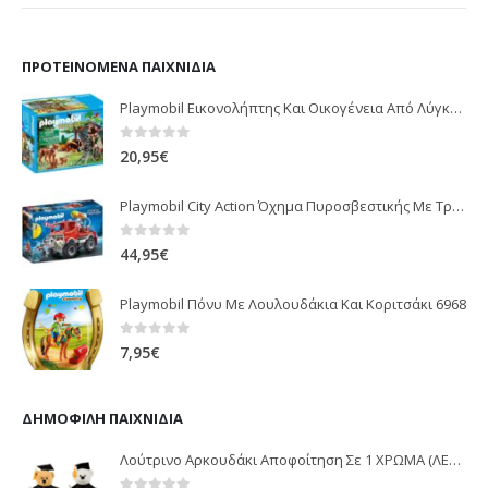
ΠΡΟΤΕΙΝΌΜΕΝΑ ΠΑΙΧΝΊΔΙΑ
Playmobil Εικονολήπτης Και Οικογένεια Από Λύγκες 5561
0
out of 5
20,95
€
Playmobil City Action Όχημα Πυροσβεστικής Με Τροχαλία Ρυμούλκησης 9466
0
out of 5
44,95
€
Playmobil Πόνυ Με Λουλουδάκια Και Κοριτσάκι 6968
0
out of 5
7,95
€
ΔΗΜΟΦΙΛΉ ΠΑΙΧΝΊΔΙΑ
Λούτρινο Αρκουδάκι Αποφοίτηση Σε 1 ΧΡΩΜΑ (ΛΕΥΚΟ)25Εκ 1850