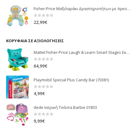
Fisher-Price Μαξιλαράκι Δραστηριοτήτων με Αρκουδάκι (JHB44)
0
out of 5
22,99
€
ΚΟΡΥΦΑΊΑ ΣΕ ΑΞΙΟΛΟΓΉΣΕΙΣ
Mattel Fisher-Price Laugh & Learn Smart Stages Εκπαιδευτική Καρέκλα HYR89
0
out of 5
64,99
€
Playmobil Special Plus Candy Bar (70381)
0
out of 5
4,99
€
dede Ιατρική Τσάντα Barbie 01833
0
out of 5
9,99
€