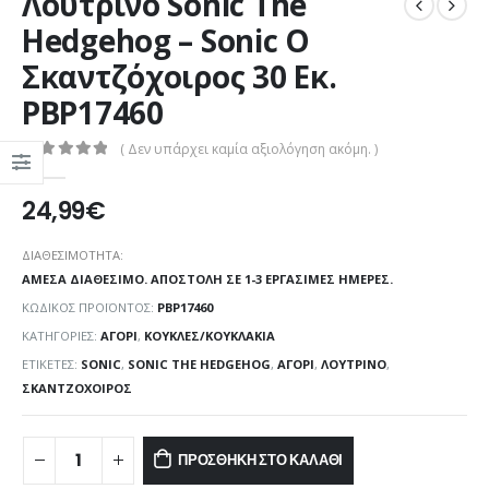
Λούτρινο Sonic The
Hedgehog – Sonic Ο
Σκαντζόχοιρος 30 Εκ.
PBP17460
( Δεν υπάρχει καμία αξιολόγηση ακόμη. )
0
out of 5
24,99
€
ΔΙΑΘΕΣΙΜΌΤΗΤΑ:
ΆΜΕΣΑ ΔΙΑΘΈΣΙΜΟ. ΑΠΟΣΤΟΛΉ ΣΕ 1-3 ΕΡΓΆΣΙΜΕΣ ΗΜΈΡΕΣ.
ΚΩΔΙΚΌΣ ΠΡΟΪΌΝΤΟΣ:
PBP17460
ΚΑΤΗΓΟΡΊΕΣ:
ΑΓΌΡΙ
,
ΚΟΎΚΛΕΣ/ΚΟΥΚΛΆΚΙΑ
ΕΤΙΚΈΤΕΣ:
SONIC
,
SONIC THE HEDGEHOG
,
ΑΓΌΡΙ
,
ΛΟΎΤΡΙΝΟ
,
ΣΚΑΝΤΖΌΧΟΙΡΟΣ
ΠΡΟΣΘΉΚΗ ΣΤΟ ΚΑΛΆΘΙ