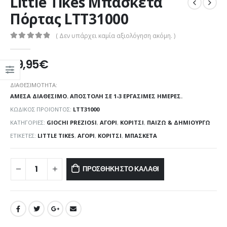
Little Tikes Μπασκέτα
Πόρτας LTT31000
( Δεν υπάρχει καμία αξιολόγηση ακόμη. )
0
out of 5
29,95
€
ΔΙΑΘΕΣΙΜΌΤΗΤΑ:
ΆΜΕΣΑ ΔΙΑΘΈΣΙΜΟ. ΑΠΟΣΤΟΛΉ ΣΕ 1-3 ΕΡΓΆΣΙΜΕΣ ΗΜΈΡΕΣ.
ΚΩΔΙΚΌΣ ΠΡΟΪΌΝΤΟΣ:
LTT31000
ΚΑΤΗΓΟΡΊΕΣ:
GIOCHI PREZIOSI
,
ΑΓΌΡΙ
,
ΚΟΡΊΤΣΙ
,
ΠΑΊΖΩ & ΔΗΜΙΟΥΡΓΏ
ΕΤΙΚΈΤΕΣ:
LITTLE TIKES
,
ΑΓΌΡΙ
,
ΚΟΡΊΤΣΙ
,
ΜΠΑΣΚΈΤΑ
ΠΡΟΣΘΉΚΗ ΣΤΟ ΚΑΛΆΘΙ