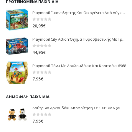
ΠΡΟΤΕΙΝΌΜΕΝΑ ΠΑΙΧΝΊΔΙΑ
Playmobil Εικονολήπτης Και Οικογένεια Από Λύγκες 5561
0
out of 5
20,95
€
Playmobil City Action Όχημα Πυροσβεστικής Με Τροχαλία Ρυμούλκησης 9466
0
out of 5
44,95
€
Playmobil Πόνυ Με Λουλουδάκια Και Κοριτσάκι 6968
0
out of 5
7,95
€
ΔΗΜΟΦΙΛΉ ΠΑΙΧΝΊΔΙΑ
Λούτρινο Αρκουδάκι Αποφοίτηση Σε 1 ΧΡΩΜΑ (ΛΕΥΚΟ)25Εκ 1850
0
out of 5
7,95
€