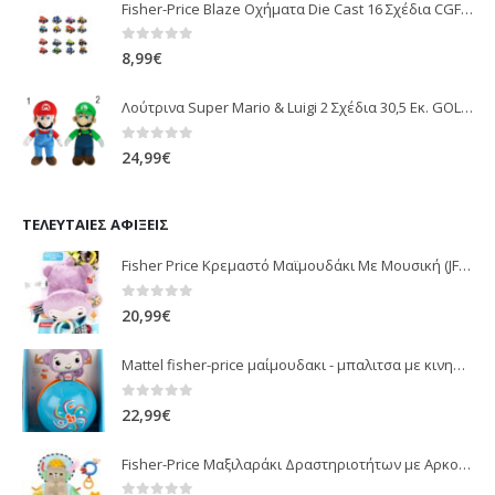
Fisher-Price Blaze Οχήματα Die Cast 16 Σχέδια CGF20
0
out of 5
8,99
€
Λούτρινα Super Mario & Luigi 2 Σχέδια 30,5 Εκ. GOL13769
0
out of 5
24,99
€
ΤΕΛΕΥΤΑΊΕΣ ΑΦΊΞΕΙΣ
Fisher Price Κρεμαστό Μαϊμουδάκι Με Μουσική (JFF02)
0
out of 5
20,99
€
Mattel fisher-price μαίμουδακι - μπαλιτσα με κινηση JLB95
0
out of 5
22,99
€
Fisher-Price Μαξιλαράκι Δραστηριοτήτων με Αρκουδάκι (JHB44)