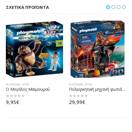
ΣΧΕΤΙΚΆ ΠΡΟΪΌΝΤΑ
PLAYMOBIL
,
ΑΓΌΡΙ
PLAYMOBIL
,
ΑΓΌΡΙ
Ο Μεγάλος Μαϊμουμού
Πολιορκητική μηχανή φωτιάς του Μπέρναμ
9,95
€
29,99
€
0
out of 5
0
out of 5