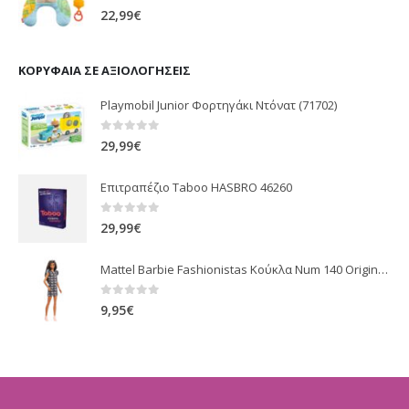
0
out of 5
22,99
€
ΚΟΡΥΦΑΊΑ ΣΕ ΑΞΙΟΛΟΓΉΣΕΙΣ
Playmobil Junior Φορτηγάκι Ντόνατ (71702)
0
out of 5
29,99
€
Επιτραπέζιο Taboo HASBRO 46260
0
out of 5
29,99
€
Mattel Barbie Fashionistas Κούκλα Num 140 Original Μελαχρινή Κούκλα Με Φόρεμα Mouse FBR37 / GHW54
0
out of 5
9,95
€