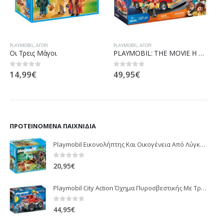
PLAYMOBIL
,
ΑΓΌΡΙ
PLAYMOBIL
,
ΑΓΌΡΙ
Οι Τρεις Μάγοι
PLAYMOBIL: THE MOVIE Η Καντίνα του Ντελ
14,99
€
49,95
€
0
out of 5
0
out of 5
ΠΡΟΤΕΙΝΌΜΕΝΑ ΠΑΙΧΝΊΔΙΑ
Playmobil Εικονολήπτης Και Οικογένεια Από Λύγκες 5561
0
out of 5
20,95
€
Playmobil City Action Όχημα Πυροσβεστικής Με Τροχαλία Ρυμούλκησης 9466
0
out of 5
44,95
€