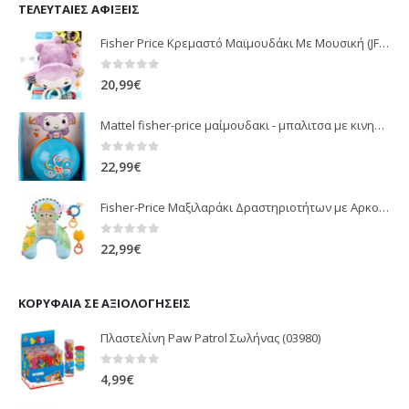
ΤΕΛΕΥΤΑΊΕΣ ΑΦΊΞΕΙΣ
Fisher Price Κρεμαστό Μαϊμουδάκι Με Μουσική (JFF02)
0
out of 5
20,99
€
Mattel fisher-price μαίμουδακι - μπαλιτσα με κινηση JLB95
0
out of 5
22,99
€
Fisher-Price Μαξιλαράκι Δραστηριοτήτων με Αρκουδάκι (JHB44)
0
out of 5
22,99
€
ΚΟΡΥΦΑΊΑ ΣΕ ΑΞΙΟΛΟΓΉΣΕΙΣ
Πλαστελίνη Paw Patrol Σωλήνας (03980)
0
out of 5
4,99
€