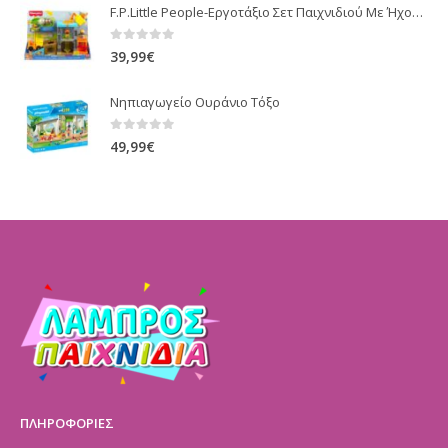
F.P.Little People-Εργοτάξιο Σετ Παιχνιδιού Με Ήχους (HCJ64)
0
out of 5
39,99
€
Νηπιαγωγείο Ουράνιο Τόξο
0
out of 5
49,99
€
ΠΛΗΡΟΦΟΡΙΕΣ