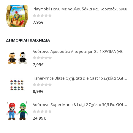
Playmobil Πόνυ Με Λουλουδάκια Και Κοριτσάκι 6968
0
out of 5
7,95
€
ΔΗΜΟΦΙΛΉ ΠΑΙΧΝΊΔΙΑ
Λούτρινο Αρκουδάκι Αποφοίτηση Σε 1 ΧΡΩΜΑ (ΛΕΥΚΟ)25Εκ 1850
0
out of 5
7,95
€
Fisher-Price Blaze Οχήματα Die Cast 16 Σχέδια CGF20
0
out of 5
8,99
€
Λούτρινα Super Mario & Luigi 2 Σχέδια 30,5 Εκ. GOL13769
0
out of 5
24,99
€