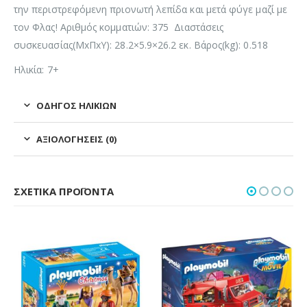
την περιστρεφόμενη πριονωτή λεπίδα και μετά φύγε μαζί με
τον Φλας! Αριθμός κομματιών: 375 Διαστάσεις
συσκευασίας(ΜxΠxΥ): 28.2×5.9×26.2 εκ. Βάρος(kg): 0.518
Ηλικία: 7+
ΟΔΗΓΌΣ ΗΛΙΚΙΏΝ
ΑΞΙΟΛΟΓΉΣΕΙΣ (0)
ΣΧΕΤΙΚΆ ΠΡΟΪΌΝΤΑ