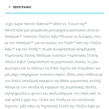
ΠΕΡΙΓΡΑΦΉ
Lego Super Heroes Batman™ Mech vs. Poison Ivy™
MechΣτήσε μια τρομακτική μονομαχία ρομποτικών στολών
Μπάτμαν™ εναντίον Πόιζον ΄Αιβυ™!Ένωσε τις δυνάμεις σου
με τον Μπάτμαν™ για να σώσεις τον Flash™ από την Πόιζον
΄Αιβυ™ και τον Firefly™ σε μία συναρπαστική αναμέτρηση
Ρομποτικής Στολής Μπάτμαν εναντίον Ρομποτικής Στολής
Πόιζον Άιβυ! Τροφοδότησε τις ρομποτικές στολές, τις μίνι
φιγούρες και τα όπλα με τις Ριπές Ισχύος και ετοιμάσου για
μια μάχη υπερηρώων εναντίον κακών. Μπες στην επίθεση με
τον διπλό εκτοξευτή καρφιών της Μπατ-ρομποτικής στολής.
Απόφυγε τον εκτοξευτή καρφιών της ρομποτικής στολής
δηλητηριώδους φυτού και απελευθέρωσε τον Flash από το
σαν φύλλο χέρι του. Πιάσε τον Firefly με τον εκτοξευτή
διχτυού, ρίξε κάτω τη Ρομποτική Στολή της Πόιζον Άιβυ με