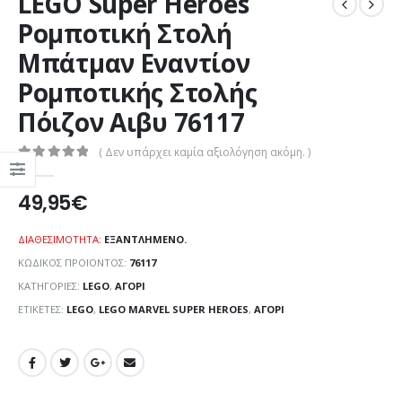
LEGO Super Heroes
Ρομποτική Στολή
Μπάτμαν Εναντίον
Ρομποτικής Στολής
Πόιζον Αιβυ 76117
( Δεν υπάρχει καμία αξιολόγηση ακόμη. )
0
out of 5
49,95
€
ΔΙΑΘΕΣΙΜΌΤΗΤΑ:
ΕΞΑΝΤΛΗΜΈΝΟ.
ΚΩΔΙΚΌΣ ΠΡΟΪΌΝΤΟΣ:
76117
ΚΑΤΗΓΟΡΊΕΣ:
LEGO
,
ΑΓΌΡΙ
ΕΤΙΚΈΤΕΣ:
LEGO
,
LEGO MARVEL SUPER HEROES
,
ΑΓΌΡΙ