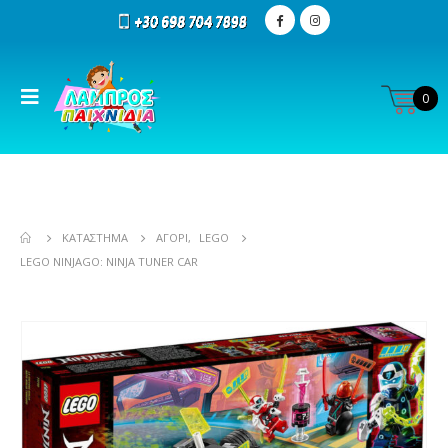
0
ΚΑΤΆΣΤΗΜΑ
ΑΓΌΡΙ
,
LEGO
LEGO NINJAGO: NINJA TUNER CAR