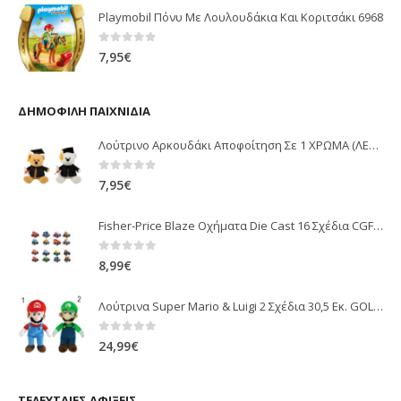
Playmobil Πόνυ Με Λουλουδάκια Και Κοριτσάκι 6968
0
out of 5
7,95
€
ΔΗΜΟΦΙΛΉ ΠΑΙΧΝΊΔΙΑ
Λούτρινο Αρκουδάκι Αποφοίτηση Σε 1 ΧΡΩΜΑ (ΛΕΥΚΟ)25Εκ 1850
0
out of 5
7,95
€
Fisher-Price Blaze Οχήματα Die Cast 16 Σχέδια CGF20
0
out of 5
8,99
€
Λούτρινα Super Mario & Luigi 2 Σχέδια 30,5 Εκ. GOL13769
0
out of 5
24,99
€
ΤΕΛΕΥΤΑΊΕΣ ΑΦΊΞΕΙΣ