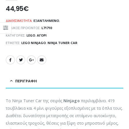
44,95
€
ΔΙΑΘΕΣΙΜΌΤΗΤΑ:
ΕΞΑΝΤΛΗΜΈΝΟ.
ΚΩΔΙΚΌΣ ΠΡΟΪΌΝΤΟΣ:
L71710
ΚΑΤΗΓΟΡΊΕΣ:
LEGO
,
ΑΓΌΡΙ
ΕΤΙΚΈΤΕΣ:
LEGO NINJAGO
,
NINJA TUNER CAR
ΠΕΡΙΓΡΑΦΉ
Το Ninja Tuner Car της σειράς
Ninjago
περιλαμβάνει 419
τουβλάκια και 4 μίνι φιγούρες εξοπλισμένες με τα όπλα τους.
Διαθέτει δυνατότητα μετατροπής σε ιπτάμενο αυτοκίνητο,
ελαστικούς τροχούς, θέσεις για ξίφη στο μπροστινό μέρος,