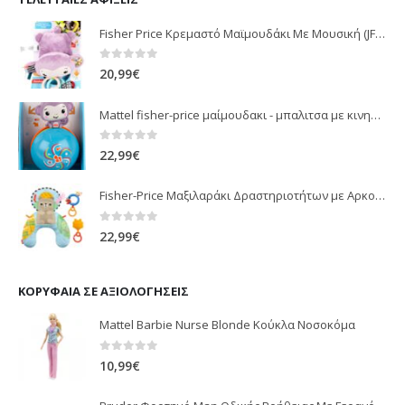
Fisher Price Κρεμαστό Μαϊμουδάκι Με Μουσική (JFF02)
0
out of 5
20,99
€
Mattel fisher-price μαίμουδακι - μπαλιτσα με κινηση JLB95
0
out of 5
22,99
€
Fisher-Price Μαξιλαράκι Δραστηριοτήτων με Αρκουδάκι (JHB44)
0
out of 5
22,99
€
ΚΟΡΥΦΑΊΑ ΣΕ ΑΞΙΟΛΟΓΉΣΕΙΣ
Mattel Barbie Nurse Blonde Κούκλα Νοσοκόμα
0
out of 5
10,99
€