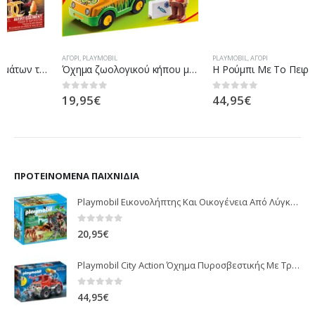
ΑΓΌΡΙ
,
PLAYMOBIL
PLAYMOBIL
,
ΑΓΌΡΙ
Όχημα ζωολογικού κήπου με ρινόκερο
H Ρούμπι Με Το Πειρατικό Chameleon
19,95
€
44,95
€
0
out of 5
0
out of 5
ΠΡΟΤΕΙΝΌΜΕΝΑ ΠΑΙΧΝΊΔΙΑ
Playmobil Εικονολήπτης Και Οικογένεια Από Λύγκες 5561
0
out of 5
20,95
€
Playmobil City Action Όχημα Πυροσβεστικής Με Τροχαλία Ρυμούλκησης 9466
0
out of 5
44,95
€