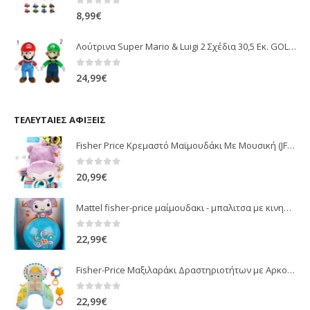
0
out of 5
8,99
€
Λούτρινα Super Mario & Luigi 2 Σχέδια 30,5 Εκ. GOL13769
0
out of 5
24,99
€
ΤΕΛΕΥΤΑΊΕΣ ΑΦΊΞΕΙΣ
Fisher Price Κρεμαστό Μαϊμουδάκι Με Μουσική (JFF02)
0
out of 5
20,99
€
Mattel fisher-price μαίμουδακι - μπαλιτσα με κινηση JLB95
0
out of 5
22,99
€
Fisher-Price Μαξιλαράκι Δραστηριοτήτων με Αρκουδάκι (JHB44)
0
out of 5
22,99
€