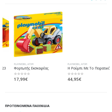
PLAYMOBIL
,
ΑΓΌΡΙ
PLAYMOBIL
,
ΑΓΌΡΙ
Φορτωτής Εκσκαφέας
H Ρούμπι Με Το Πειρατικό Chameleon
17,99
€
44,95
€
0
out of 5
0
out of 5
ΠΡΟΤΕΙΝΌΜΕΝΑ ΠΑΙΧΝΊΔΙΑ