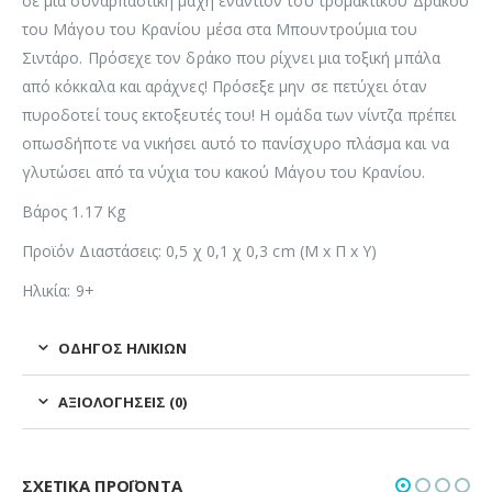
σε μια συναρπαστική μάχη εναντίον του τρομακτικού Δράκου
του Μάγου του Κρανίου μέσα στα Μπουντρούμια του
Σιντάρο. Πρόσεχε τον δράκο που ρίχνει μια τοξική μπάλα
από κόκκαλα και αράχνες! Πρόσεξε μην σε πετύχει όταν
πυροδοτεί τους εκτοξευτές του! Η ομάδα των νίντζα πρέπει
οπωσδήποτε να νικήσει αυτό το πανίσχυρο πλάσμα και να
γλυτώσει από τα νύχια του κακού Μάγου του Κρανίου.
Βάρος 1.17 Kg
Προϊόν Διαστάσεις: 0,5 χ 0,1 χ 0,3 cm (Μ x Π x Υ)
Ηλικία: 9+
ΟΔΗΓΌΣ ΗΛΙΚΙΏΝ
ΑΞΙΟΛΟΓΉΣΕΙΣ (0)
ΣΧΕΤΙΚΆ ΠΡΟΪΌΝΤΑ