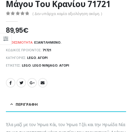
Μάγου Του Κρανίου 71721
( Δεν υπάρχει καμία αξιολόγηση ακόμη. )
0
out of 5
89,95
€
ΔΙΑΘΕΣΙΜΌΤΗΤΑ:
ΕΞΑΝΤΛΗΜΈΝΟ.
ΚΩΔΙΚΌΣ ΠΡΟΪΌΝΤΟΣ:
71721
ΚΑΤΗΓΟΡΊΕΣ:
LEGO
,
ΑΓΌΡΙ
ΕΤΙΚΈΤΕΣ:
LEGO
,
LEGO NINJAGO
,
ΑΓΌΡΙ
ΠΕΡΙΓΡΑΦΉ
Έλα μαζί με τον Ήρωα Κάι, τον Ήρωα Τζέι και την Ηρωίδα Νία