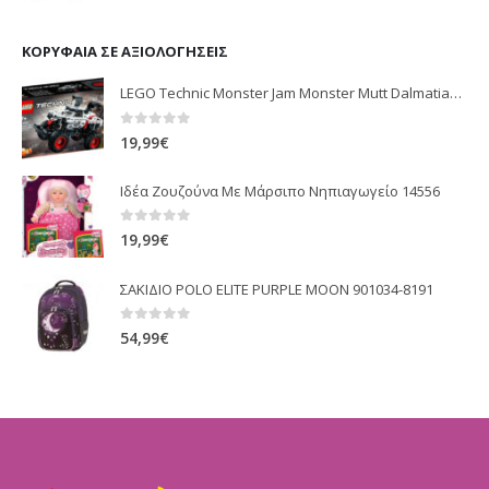
ΚΟΡΥΦΑΊΑ ΣΕ ΑΞΙΟΛΟΓΉΣΕΙΣ
LEGO Technic Monster Jam Monster Mutt Dalmatian (42150)
0
out of 5
19,99
€
Ιδέα Ζουζούνα Με Μάρσιπο Νηπιαγωγείο 14556
0
out of 5
19,99
€
ΣΑΚΙΔΙΟ POLO ELITE PURPLE MOON 901034-8191
0
out of 5
54,99
€