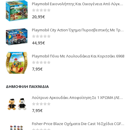
Playmobil Εικονολήπτης Και Οικογένεια Από Λύγκες 5561
0
out of 5
20,95
€
Playmobil City Action Όχημα Πυροσβεστικής Με Τροχαλία Ρυμούλκησης 9466
0
out of 5
44,95
€
Playmobil Πόνυ Με Λουλουδάκια Και Κοριτσάκι 6968
0
out of 5
7,95
€
ΔΗΜΟΦΙΛΉ ΠΑΙΧΝΊΔΙΑ
Λούτρινο Αρκουδάκι Αποφοίτηση Σε 1 ΧΡΩΜΑ (ΛΕΥΚΟ)25Εκ 1850
0
out of 5
7,95
€
Fisher-Price Blaze Οχήματα Die Cast 16 Σχέδια CGF20