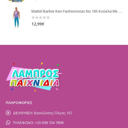
Mattel Barbie Ken Fashionistas No.165 Κούκλα Με Μωβ Μπλούζα Malibu DWK44 / GRB89
0
out of 5
12,99
€
ΠΛΗΡΟΦΟΡΙΕΣ
ΔΙΕΥΘΥΝΣΗ:
Βασιλίσσης Όλγας 167
ΤΗΛΕΦΩΝΟ:
+30 698 704 7898