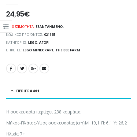
0
out of 5
24,95
€
ΔΙΑΘΕΣΙΜΌΤΗΤΑ:
ΕΞΑΝΤΛΗΜΈΝΟ.
ΚΩΔΙΚΌΣ ΠΡΟΪΌΝΤΟΣ:
021165
ΚΑΤΗΓΟΡΊΕΣ:
LEGO
,
ΑΓΌΡΙ
ΕΤΙΚΈΤΕΣ:
LEGO MINECRAFT
,
THE BEE FARM
ΠΕΡΙΓΡΑΦΉ
Η συσκευασία περιέχει 238 κομμάτια
Μήκος-Πλάτος-Υψος συσκευασίας (cm)
M: 19,1 Π: 6,1 Υ: 26,2
Ηλικία 7+