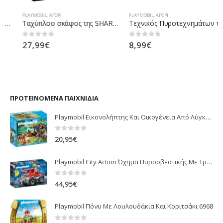
PLAYMOBIL
,
ΑΓΌΡΙ
PLAYMOBIL
,
ΑΓΌΡΙ
Ταχύπλοο σκάφος της SHARK Team
Τεχνικός Πυροτεχνημάτων του Μπέρναμ
27,99
€
8,99
€
0
out of 5
0
out of 5
ΠΡΟΤΕΙΝΌΜΕΝΑ ΠΑΙΧΝΊΔΙΑ
Playmobil Εικονολήπτης Και Οικογένεια Από Λύγκες 5561
0
out of 5
20,95
€
Playmobil City Action Όχημα Πυροσβεστικής Με Τροχαλία Ρυμούλκησης 9466
0
out of 5
44,95
€
Playmobil Πόνυ Με Λουλουδάκια Και Κοριτσάκι 6968