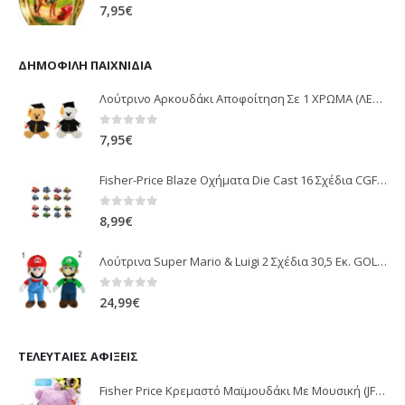
0
out of 5
7,95
€
ΔΗΜΟΦΙΛΉ ΠΑΙΧΝΊΔΙΑ
Λούτρινο Αρκουδάκι Αποφοίτηση Σε 1 ΧΡΩΜΑ (ΛΕΥΚΟ)25Εκ 1850
0
out of 5
7,95
€
Fisher-Price Blaze Οχήματα Die Cast 16 Σχέδια CGF20
0
out of 5
8,99
€
Λούτρινα Super Mario & Luigi 2 Σχέδια 30,5 Εκ. GOL13769
0
out of 5
24,99
€
ΤΕΛΕΥΤΑΊΕΣ ΑΦΊΞΕΙΣ
Fisher Price Κρεμαστό Μαϊμουδάκι Με Μουσική (JFF02)