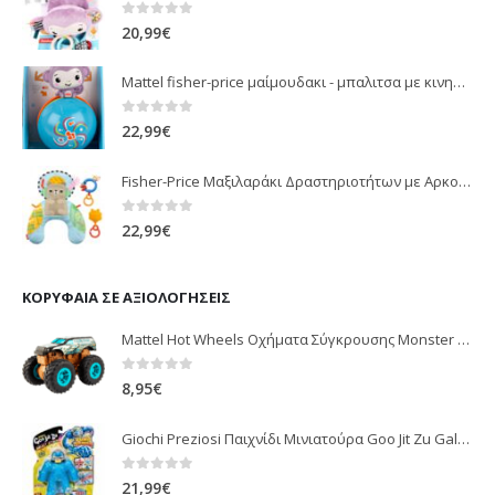
0
out of 5
20,99
€
Mattel fisher-price μαίμουδακι - μπαλιτσα με κινηση JLB95
0
out of 5
22,99
€
Fisher-Price Μαξιλαράκι Δραστηριοτήτων με Αρκουδάκι (JHB44)
0
out of 5
22,99
€
ΚΟΡΥΦΑΊΑ ΣΕ ΑΞΙΟΛΟΓΉΣΕΙΣ
Mattel Hot Wheels Οχήματα Σύγκρουσης Monster Trucks 1:43 - 4 Σχέδια GCF94
0
out of 5
8,95
€
Giochi Preziosi Παιχνίδι Μινιατούρα Goo Jit Zu Galaxy Vac Attack (Διάφορα Σχέδια) 1τμχ
0
out of 5
21,99
€