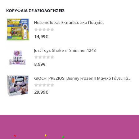
ΚΟΡΥΦΑΊΑ ΣΕ ΑΞΙΟΛΟΓΉΣΕΙΣ
Hellenic Ideas Εκπαιδευτικό Παιχνίδι
0
out of 5
14,99
€
Just Toys Shake n' Shimmer 1248
0
out of 5
8,99
€
GIOCHI PREZIOSI Disney Frozen II Μαγικό Γάντι Πάγου Ψυχρά Και Ανάποδα 2 (FRN71000)
0
out of 5
29,99
€