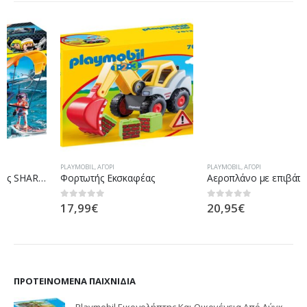
PLAYMOBIL
,
ΑΓΌΡΙ
PLAYMOBIL
,
ΑΓΌΡΙ
Φορτωτής Εκσκαφέας
Αεροπλάνο με επιβάτη
17,99
€
20,95
€
0
out of 5
0
out of 5
ΠΡΟΤΕΙΝΌΜΕΝΑ ΠΑΙΧΝΊΔΙΑ