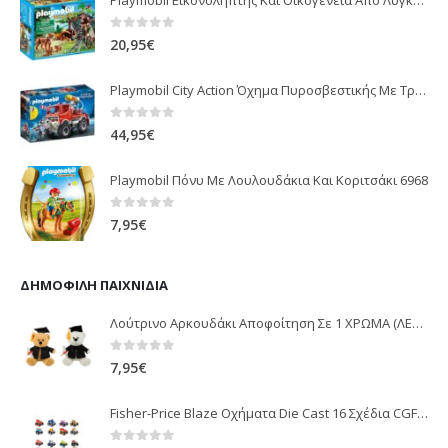
Playmobil Εικονολήπτης Και Οικογένεια Από Λύγκες 5561
0
out of 5
20,95
€
Playmobil City Action Όχημα Πυροσβεστικής Με Τροχαλία Ρυμούλκησης 9466
0
out of 5
44,95
€
Playmobil Πόνυ Με Λουλουδάκια Και Κοριτσάκι 6968
0
out of 5
7,95
€
ΔΗΜΟΦΙΛΉ ΠΑΙΧΝΊΔΙΑ
Λούτρινο Αρκουδάκι Αποφοίτηση Σε 1 ΧΡΩΜΑ (ΛΕΥΚΟ)25Εκ 1850
0
out of 5
7,95
€
Fisher-Price Blaze Οχήματα Die Cast 16 Σχέδια CGF20