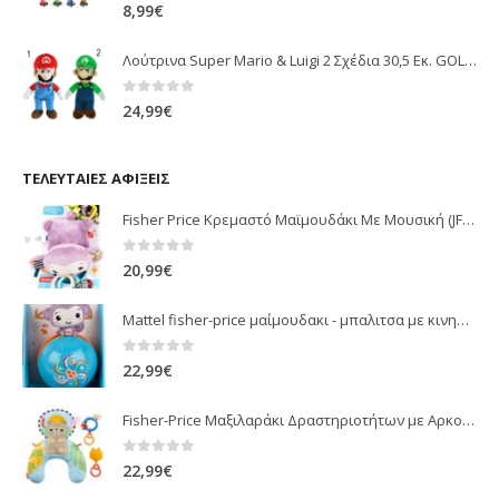
0
out of 5
8,99
€
Λούτρινα Super Mario & Luigi 2 Σχέδια 30,5 Εκ. GOL13769
0
out of 5
24,99
€
ΤΕΛΕΥΤΑΊΕΣ ΑΦΊΞΕΙΣ
Fisher Price Κρεμαστό Μαϊμουδάκι Με Μουσική (JFF02)
0
out of 5
20,99
€
Mattel fisher-price μαίμουδακι - μπαλιτσα με κινηση JLB95
0
out of 5
22,99
€
Fisher-Price Μαξιλαράκι Δραστηριοτήτων με Αρκουδάκι (JHB44)
0
out of 5
22,99
€