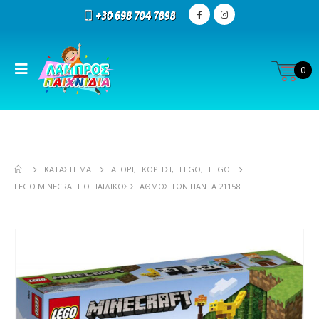
0
ΚΑΤΆΣΤΗΜΑ
ΑΓΌΡΙ
,
ΚΟΡΊΤΣΙ
,
LEGO
,
LEGO
LEGO MINECRAFT Ο ΠΑΙΔΙΚΌΣ ΣΤΑΘΜΌΣ ΤΩΝ ΠΆΝΤΑ 21158