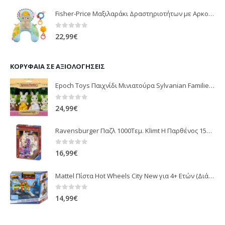
Fisher-Price Μαξιλαράκι Δραστηριοτήτων με Αρκουδάκι (JHB44)
0
out of 5
22,99
€
ΚΟΡΥΦΑΊΑ ΣΕ ΑΞΙΟΛΟΓΉΣΕΙΣ
Epoch Toys Παιχνίδι Μινιατούρα Sylvanian Families Cottontail Rabbit Family για 3+ Ετών
0
out of 5
24,99
€
Ravensburger Παζλ 1000Τεμ. Klimt Η Παρθένος 15587
0
out of 5
16,99
€
Mattel Πίστα Hot Wheels City New για 4+ Ετών (Διάφορα Σχέδια) 1τμχ
0
out of 5
14,99
€