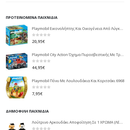
ΠΡΟΤΕΙΝΌΜΕΝΑ ΠΑΙΧΝΊΔΙΑ
Playmobil Εικονολήπτης Και Οικογένεια Από Λύγκες 5561
0
out of 5
20,95
€
Playmobil City Action Όχημα Πυροσβεστικής Με Τροχαλία Ρυμούλκησης 9466
0
out of 5
44,95
€
Playmobil Πόνυ Με Λουλουδάκια Και Κοριτσάκι 6968
0
out of 5
7,95
€
ΔΗΜΟΦΙΛΉ ΠΑΙΧΝΊΔΙΑ
Λούτρινο Αρκουδάκι Αποφοίτηση Σε 1 ΧΡΩΜΑ (ΛΕΥΚΟ)25Εκ 1850