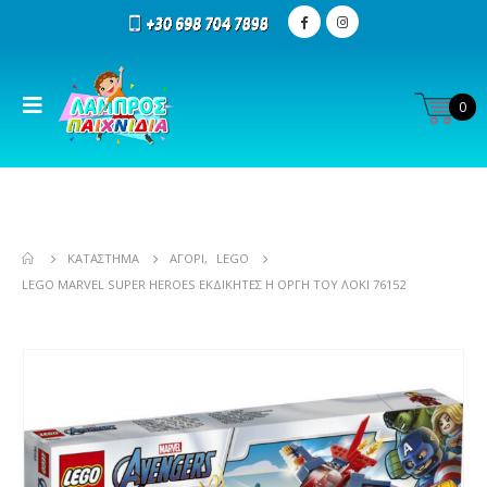
0
ΚΑΤΆΣΤΗΜΑ
ΑΓΌΡΙ
,
LEGO
LEGO MARVEL SUPER HEROES ΕΚΔΙΚΗΤΈΣ Η ΟΡΓΉ ΤΟΥ ΛΌΚΙ 76152