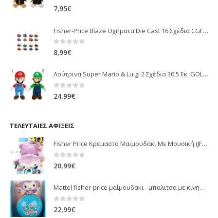
0
out of 5
7,95
€
Fisher-Price Blaze Οχήματα Die Cast 16 Σχέδια CGF20
0
out of 5
8,99
€
Λούτρινα Super Mario & Luigi 2 Σχέδια 30,5 Εκ. GOL13769
0
out of 5
24,99
€
ΤΕΛΕΥΤΑΊΕΣ ΑΦΊΞΕΙΣ
Fisher Price Κρεμαστό Μαϊμουδάκι Με Μουσική (JFF02)
0
out of 5
20,99
€
Mattel fisher-price μαίμουδακι - μπαλιτσα με κινηση JLB95
0
out of 5
22,99
€