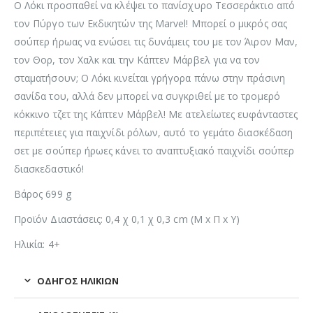
Ο Λόκι προσπαθεί να κλέψει το πανίσχυρο Τεσσεράκτιο από
τον Πύργο των Εκδικητών της Marvel! Μπορεί ο μικρός σας
σούπερ ήρωας να ενώσει τις δυνάμεις του με τον Άιρον Μαν,
τον Θορ, τον Χαλκ και την Κάπτεν Μάρβελ για να τον
σταματήσουν; Ο Λόκι κινείται γρήγορα πάνω στην πράσινη
σανίδα του, αλλά δεν μπορεί να συγκριθεί με το τρομερό
κόκκινο τζετ της Κάπτεν Μάρβελ! Με ατελείωτες ευφάνταστες
περιπέτειες για παιχνίδι ρόλων, αυτό το γεμάτο διασκέδαση
σετ με σούπερ ήρωες κάνει το αναπτυξιακό παιχνίδι σούπερ
διασκεδαστικό!
Βάρος 699 g
Προϊόν Διαστάσεις: 0,4 χ 0,1 χ 0,3 cm (Μ x Π x Υ)
Ηλικία: 4+
ΟΔΗΓΌΣ ΗΛΙΚΙΏΝ