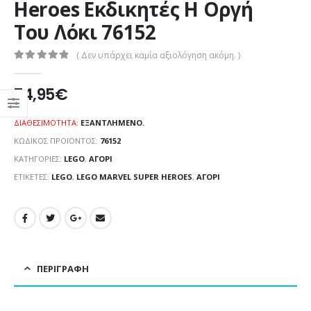
Heroes Εκδικητές Η Οργή
Του Λόκι 76152
( Δεν υπάρχει καμία αξιολόγηση ακόμη. )
0
out of 5
74,95
€
ΔΙΑΘΕΣΙΜΌΤΗΤΑ:
ΕΞΑΝΤΛΗΜΈΝΟ.
ΚΩΔΙΚΌΣ ΠΡΟΪΌΝΤΟΣ:
76152
ΚΑΤΗΓΟΡΊΕΣ:
LEGO
,
ΑΓΌΡΙ
ΕΤΙΚΈΤΕΣ:
LEGO
,
LEGO MARVEL SUPER HEROES
,
ΑΓΌΡΙ
ΠΕΡΙΓΡΑΦΉ