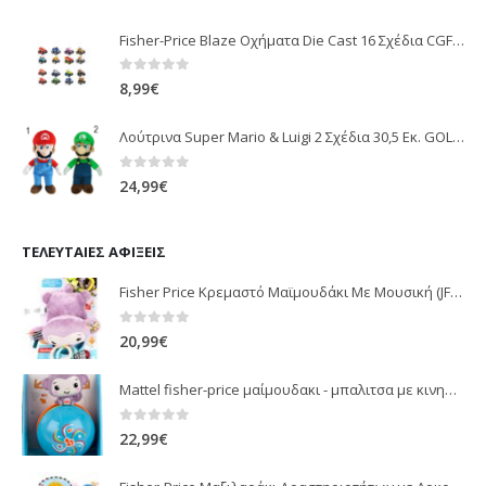
Fisher-Price Blaze Οχήματα Die Cast 16 Σχέδια CGF20
0
out of 5
8,99
€
Λούτρινα Super Mario & Luigi 2 Σχέδια 30,5 Εκ. GOL13769
0
out of 5
24,99
€
ΤΕΛΕΥΤΑΊΕΣ ΑΦΊΞΕΙΣ
Fisher Price Κρεμαστό Μαϊμουδάκι Με Μουσική (JFF02)
0
out of 5
20,99
€
Mattel fisher-price μαίμουδακι - μπαλιτσα με κινηση JLB95
0
out of 5
22,99
€