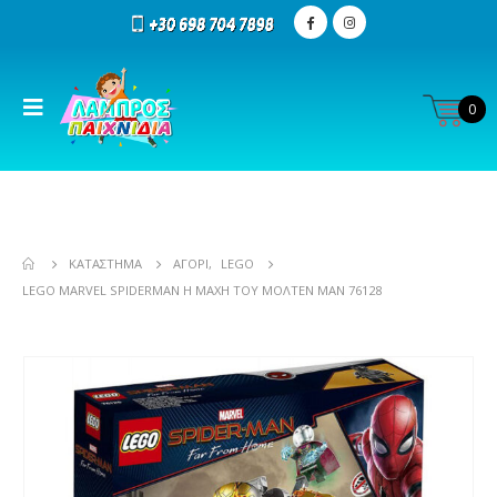
0
ΚΑΤΆΣΤΗΜΑ
ΑΓΌΡΙ
,
LEGO
LEGO MARVEL SPIDERMAN Η ΜΆΧΗ ΤΟΥ ΜΌΛΤΕΝ ΜΑΝ 76128