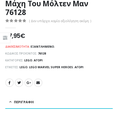
Μάχη Του Μόλτεν Μαν
76128
( Δεν υπάρχει καμία αξιολόγηση ακόμη. )
0
out of 5
37,95
€
ΔΙΑΘΕΣΙΜΌΤΗΤΑ:
ΕΞΑΝΤΛΗΜΈΝΟ.
ΚΩΔΙΚΌΣ ΠΡΟΪΌΝΤΟΣ:
76128
ΚΑΤΗΓΟΡΊΕΣ:
LEGO
,
ΑΓΌΡΙ
ΕΤΙΚΈΤΕΣ:
LEGO
,
LEGO MARVEL SUPER HEROES
,
ΑΓΌΡΙ
ΠΕΡΙΓΡΑΦΉ