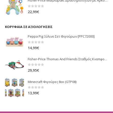
Fisher-Price Μαξιλαράκι Δραστηριοτήτων με Αρκουδάκι (JHB44)
0
out of 5
22,99
€
ΚΟΡΥΦΑΊΑ ΣΕ ΑΞΙΟΛΟΓΉΣΕΙΣ
Peppa Pig Ξύλινο Σετ Φιγούρων [PPC72000]
0
out of 5
14,99
€
Fisher-Price Thomas And Friends Σταθμός Κναπφορντ GHK74
0
out of 5
29,95
€
Minecraft Φιγούρες 8εκ (GTP08)
0
out of 5
13,99
€