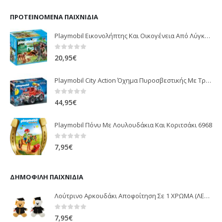
ΠΡΟΤΕΙΝΌΜΕΝΑ ΠΑΙΧΝΊΔΙΑ
Playmobil Εικονολήπτης Και Οικογένεια Από Λύγκες 5561
0
out of 5
20,95
€
Playmobil City Action Όχημα Πυροσβεστικής Με Τροχαλία Ρυμούλκησης 9466
0
out of 5
44,95
€
Playmobil Πόνυ Με Λουλουδάκια Και Κοριτσάκι 6968
0
out of 5
7,95
€
ΔΗΜΟΦΙΛΉ ΠΑΙΧΝΊΔΙΑ
Λούτρινο Αρκουδάκι Αποφοίτηση Σε 1 ΧΡΩΜΑ (ΛΕΥΚΟ)25Εκ 1850
0
out of 5
7,95
€