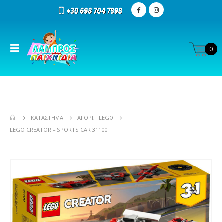
0
ΚΑΤΆΣΤΗΜΑ
ΑΓΌΡΙ
,
LEGO
LEGO CREATOR – SPORTS CAR 31100