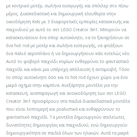
με κεντρικό μοτέρ, σωλήνα εισαγωγής και σπόιλερ στο πίσω
μέρος. Διασκεδαστική και δημιουργική ελευθερία στην
οικοδόμηση Kids με 3 διαφορετικές εμπειρίες κατασκευής και
παιχνιδιού με αυτό το σετ LEGO Creator 3in1. Μπορούν να
κατασκευάσουν ένα σπορ αυτοκίνητο, να το ξαναχτίσουν σε
ένα hot rod με μοτέρ και σωλήνα εισαγωγής, να φτιάξουν
ένα παλιό αεροπλάνο ή να δημιουργήσουν κάτι εντελώς νέο.
Αυτό το φοβερό παιχνίδι κτιρίων ενθαρρύνει το φανταστικό
παιχνίδι και κάνει μια υπέροχη απόλαυση ή ανταμοιβή. Τόσο
το σπορ αυτοκίνητο όσο και το hot rod έχουν χώρο για ένα
μικρό σχήμα στην καμπίνα. Ανεξάρτητα μοντέλα για την
κατασκευή, αναπαραγωγή και ανοικοδόμηση των σετ LEGO
Creator 3in1 προσφέρουν στα παιδιά διασκεδαστικά μοντέλα
που είναι λεπτομερή και ρεαλιστικά και ενθαρρύνουν το
φανταστικό παιχνίδι. Τα μοντέλα δημιουργούν ατελείωτες
δυνατότητες δημιουργίας και παιχνιδιού, ενώ δημιουργούν
δημιουργικότητα σε παιδιά όλων των ηλικιών. Αυτά τα μικρά