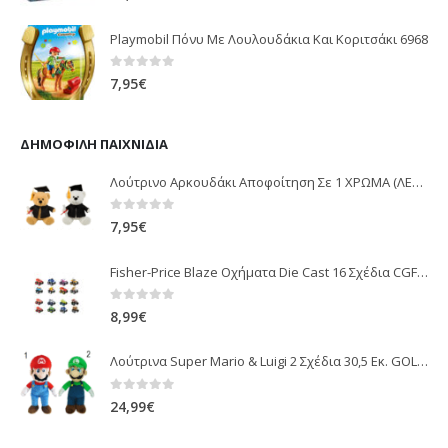
Playmobil Πόνυ Με Λουλουδάκια Και Κοριτσάκι 6968
0
out of 5
7,95
€
ΔΗΜΟΦΙΛΉ ΠΑΙΧΝΊΔΙΑ
Λούτρινο Αρκουδάκι Αποφοίτηση Σε 1 ΧΡΩΜΑ (ΛΕΥΚΟ)25Εκ 1850
0
out of 5
7,95
€
Fisher-Price Blaze Οχήματα Die Cast 16 Σχέδια CGF20
0
out of 5
8,99
€
Λούτρινα Super Mario & Luigi 2 Σχέδια 30,5 Εκ. GOL13769
0
out of 5
24,99
€