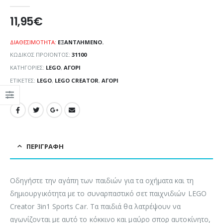
0
out of 5
11,95
€
ΔΙΑΘΕΣΙΜΌΤΗΤΑ:
ΕΞΑΝΤΛΗΜΈΝΟ.
ΚΩΔΙΚΌΣ ΠΡΟΪΌΝΤΟΣ:
31100
ΚΑΤΗΓΟΡΊΕΣ:
LEGO
,
ΑΓΌΡΙ
ΕΤΙΚΈΤΕΣ:
LEGO
,
LEGO CREATOR
,
ΑΓΌΡΙ
ΠΕΡΙΓΡΑΦΉ
Οδηγήστε την αγάπη των παιδιών για τα οχήματα και τη
δημιουργικότητα με το συναρπαστικό σετ παιχνιδιών LEGO
Creator 3in1 Sports Car. Τα παιδιά θα λατρέψουν να
αγωνίζονται με αυτό το κόκκινο και μαύρο σπορ αυτοκίνητο,