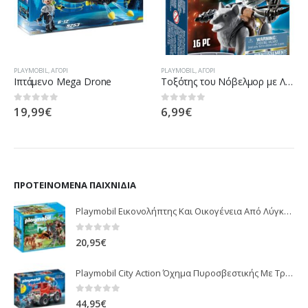
PLAYMOBIL
,
ΑΓΌΡΙ
PLAYMOBIL
,
ΑΓΌΡΙ
Ιπτάμενο Mega Drone
Τοξότης του Νόβελμορ με Λύκο
19,99
€
6,99
€
0
out of 5
0
out of 5
ΠΡΟΤΕΙΝΌΜΕΝΑ ΠΑΙΧΝΊΔΙΑ
Playmobil Εικονολήπτης Και Οικογένεια Από Λύγκες 5561
0
out of 5
20,95
€
Playmobil City Action Όχημα Πυροσβεστικής Με Τροχαλία Ρυμούλκησης 9466
0
out of 5
44,95
€