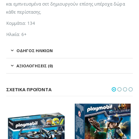
και εμπνευσμένα σετ δημιουργούν επίσης υπέροχα δώρα
κάθε περίστασης.
Κομμάτια: 134
Ηλικία: 6+
ΟΔΗΓΌΣ ΗΛΙΚΙΏΝ
ΑΞΙΟΛΟΓΉΣΕΙΣ (0)
ΣΧΕΤΙΚΆ ΠΡΟΪΌΝΤΑ