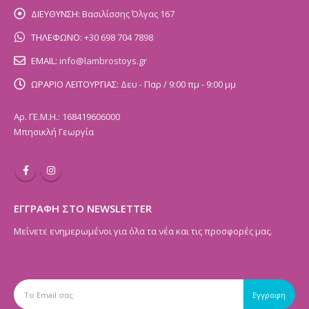
ΔΙΕΥΘΥΝΣΗ:
Βασιλίσσης Όλγας 167
ΤΗΛΕΦΩΝΟ:
+30 698 704 7898
EMAIL:
info@lambrostoys.gr
ΩΡΑΡΙΟ ΛΕΙΤΟΥΡΓΙΑΣ:
Δευ - Παρ / 9:00 πμ - 9:00 μμ
Αρ. ΓΕ.Μ.Η.: 168419606000
Μπησικλή Γεωργία
ΕΓΓΡΑΦΗ ΣΤΟ NEWSLETTER
Μείνετε ενημερωμένοι για όλα τα νέα και τις προσφορές μας.