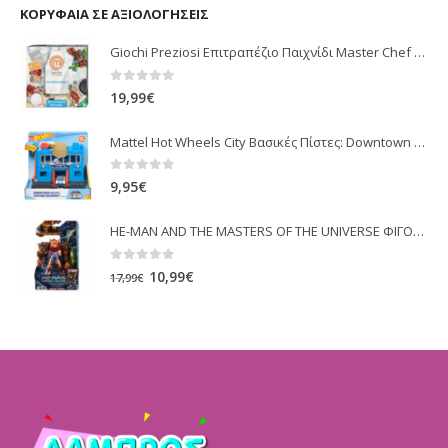
ΚΟΡΥΦΑΊΑ ΣΕ ΑΞΙΟΛΟΓΉΣΕΙΣ
Giochi Preziosi Επιτραπέζιο Παιχνίδι Master Chef για 3-4 Παίκτες 14+ Ετών
0
out of 5
19,99
€
Mattel Hot Wheels City Βασικές Πίστες: Downtown Police Station Breakout FRH28 / FRH33
0
out of 5
9,95
€
HE-MAN AND THE MASTERS OF THE UNIVERSE ΦΙΓΟΥΡΑ BEAST MAN (HDY36)
0
out of 5
Original
Η
10,99
€
17,99
€
price
τρέχουσα
was:
τιμή
17,99€.
είναι:
10,99€.