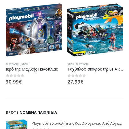
PLAYMOBIL
,
ΑΓΌΡΙ
ΑΓΌΡΙ
,
PLAYMOBIL
Ιερό της Μαγικής Πανοπλίας
Ταχύπλοο σκάφος της SHARK Team
30,99
€
27,99
€
0
out of 5
0
out of 5
ΠΡΟΤΕΙΝΌΜΕΝΑ ΠΑΙΧΝΊΔΙΑ
Playmobil Εικονολήπτης Και Οικογένεια Από Λύγκες 5561