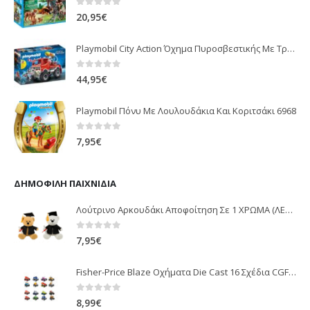
0
out of 5
20,95
€
Playmobil City Action Όχημα Πυροσβεστικής Με Τροχαλία Ρυμούλκησης 9466
0
out of 5
44,95
€
Playmobil Πόνυ Με Λουλουδάκια Και Κοριτσάκι 6968
0
out of 5
7,95
€
ΔΗΜΟΦΙΛΉ ΠΑΙΧΝΊΔΙΑ
Λούτρινο Αρκουδάκι Αποφοίτηση Σε 1 ΧΡΩΜΑ (ΛΕΥΚΟ)25Εκ 1850
0
out of 5
7,95
€
Fisher-Price Blaze Οχήματα Die Cast 16 Σχέδια CGF20
0
out of 5
8,99
€