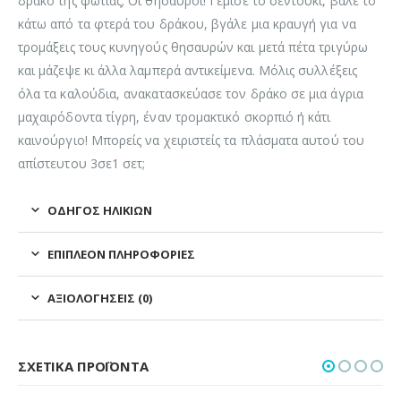
δράκο της φωτιάς; Οι θησαυροί! Γέμισε το σεντούκι, βάλε το
κάτω από τα φτερά του δράκου, βγάλε μια κραυγή για να
τρομάξεις τους κυνηγούς θησαυρών και μετά πέτα τριγύρω
και μάζεψε κι άλλα λαμπερά αντικείμενα. Μόλις συλλέξεις
όλα τα καλούδια, ανακατασκεύασε τον δράκο σε μια άγρια
μαχαιρόδοντα τίγρη, έναν τρομακτικό σκορπιό ή κάτι
καινούργιο! Μπορείς να χειριστείς τα πλάσματα αυτού του
απίστευτου 3σε1 σετ;
ΟΔΗΓΌΣ ΗΛΙΚΙΏΝ
ΕΠΙΠΛΈΟΝ ΠΛΗΡΟΦΟΡΊΕΣ
ΑΞΙΟΛΟΓΉΣΕΙΣ (0)
ΣΧΕΤΙΚΆ ΠΡΟΪΌΝΤΑ