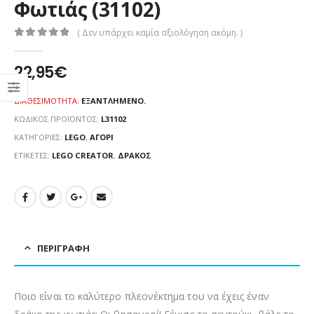
Φωτιάς (31102)
( Δεν υπάρχει καμία αξιολόγηση ακόμη. )
0
out of 5
22,95
€
ΔΙΑΘΕΣΙΜΌΤΗΤΑ:
ΕΞΑΝΤΛΗΜΈΝΟ.
ΚΩΔΙΚΌΣ ΠΡΟΪΌΝΤΟΣ:
L31102
ΚΑΤΗΓΟΡΊΕΣ:
LEGO
,
ΑΓΌΡΙ
ΕΤΙΚΈΤΕΣ:
LEGO CREATOR
,
ΔΡΆΚΟΣ
ΠΕΡΙΓΡΑΦΉ
Ποιο είναι το καλύτερο πλεονέκτημα του να έχεις έναν