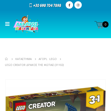
0
ΚΑΤΆΣΤΗΜΑ
ΑΓΌΡΙ
,
LEGO
LEGO CREATOR ΔΡΆΚΟΣ ΤΗΣ ΦΩΤΙΆΣ (31102)