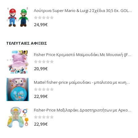
Λούτρινα Super Mario & Luigi 2 Σχέδια 30,5 Εκ. GOL13769
0
out of 5
24,99
€
ΤΕΛΕΥΤΑΊΕΣ ΑΦΊΞΕΙΣ
Fisher Price Κρεμαστό Μαϊμουδάκι Με Μουσική (JFF02)
0
out of 5
20,99
€
Mattel fisher-price μαίμουδακι - μπαλιτσα με κινηση JLB95
0
out of 5
22,99
€
Fisher-Price Μαξιλαράκι Δραστηριοτήτων με Αρκουδάκι (JHB44)
0
out of 5
22,99
€