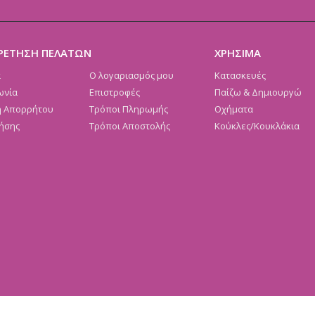
ΡΕΤΗΣΗ ΠΕΛΑΤΩΝ
ΧΡΗΣΙΜΑ
α
Ο λογαριασμός μου
Κατασκευές
ωνία
Επιστροφές
Παίζω & Δημιουργώ
ή Απορρήτου
Τρόποι Πληρωμής
Οχήματα
ήσης
Τρόποι Αποστολής
Κούκλες/Κουκλάκια