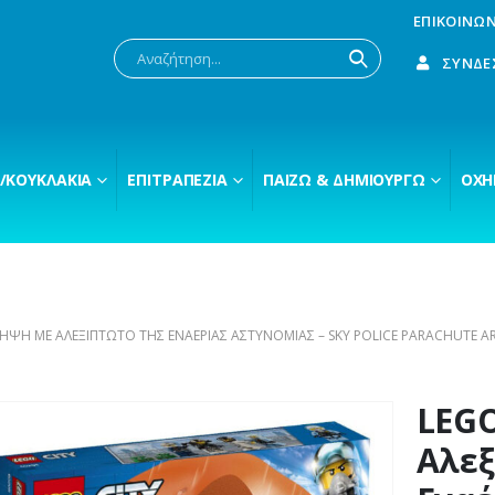
ΕΠΙΚΟΙΝΩΝ
ΣΎΝΔΕ
/ΚΟΥΚΛΆΚΙΑ
ΕΠΙΤΡΑΠΈΖΙΑ
ΠΑΊΖΩ & ΔΗΜΙΟΥΡΓΏ
ΟΧΉ
ΛΗΨΗ ΜΕ ΑΛΕΞΊΠΤΩΤΟ ΤΗΣ ΕΝΑΈΡΙΑΣ ΑΣΤΥΝΟΜΊΑΣ – SKY POLICE PARACHUTE AR
LEGO
Αλεξ