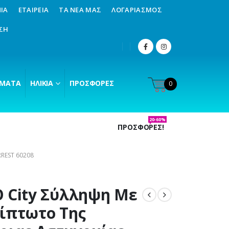
ΊΑ
ΕΤΑΙΡΕΊΑ
ΤΑ ΝΈΑ ΜΑΣ
ΛΟΓΑΡΙΑΣΜΌΣ
ΣΗ
ΜΑΤΑ
ΗΛΙΚΊΑ
ΠΡΟΣΦΟΡΈΣ
0
20-60%
ΠΡΟΣΦΟΡΕΣ!
REST 60208
 City Σύλληψη Με
ίπτωτο Της