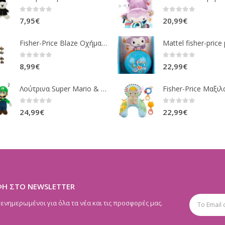
0
out of 5
0
out of 5
7,95
€
20,99
€
Fisher-Price Blaze Οχήματα Die Cast 16 Σχέδια CGF20
0
out of 5
0
out of 5
8,99
€
22,99
€
Λούτρινα Super Mario & Luigi 2 Σχέδια 30,5 Εκ. GOL13769
0
out of 5
0
out of 5
24,99
€
22,99
€
ΦΗ ΣΤΟ NEWSLETTER
 ενημερωμένοι για όλα τα νέα και τις προσφορές μας.