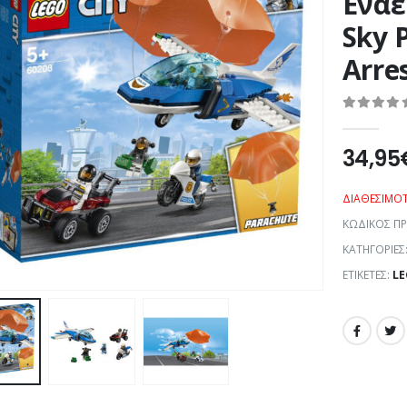
Εναέ
Sky 
Arre
0
out of 5
34,95
ΔΙΑΘΕΣΙΜΌ
ΚΩΔΙΚΌΣ Π
ΚΑΤΗΓΟΡΊΕΣ
ΕΤΙΚΈΤΕΣ:
LE