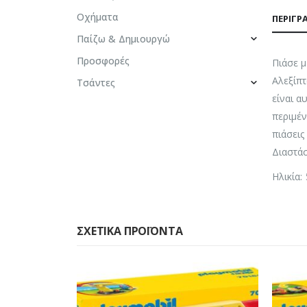
Οχήματα
ΠΕΡΙΓΡ
Παίζω & Δημιουργώ
Προσφορές
Πιάσε μ
Αλεξίπτ
Τσάντες
είναι α
περιμέν
πιάσεις
Διαστάσ
Ηλικία:
ΣΧΕΤΙΚΆ ΠΡΟΪΌΝΤΑ