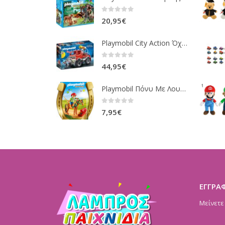
0
out of 5
20,95
€
Playmobil City Action Όχημα Πυροσβεστικής Με Τροχαλία Ρυμούλκησης 9466
0
out of 5
44,95
€
Playmobil Πόνυ Με Λουλουδάκια Και Κοριτσάκι 6968
0
out of 5
7,95
€
ΕΓΓΡΑ
Μείνετε