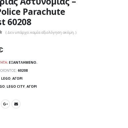
ριας Αστυνομίας –
Police Parachute
st 60208
( Δεν υπάρχει καμία αξιολόγηση ακόμη. )
€
ΤΗΤΑ:
ΕΞΑΝΤΛΗΜΈΝΟ.
ΡΟΪΌΝΤΟΣ:
60208
:
LEGO
,
ΑΓΌΡΙ
GO
,
LEGO CITY
,
ΑΓΌΡΙ