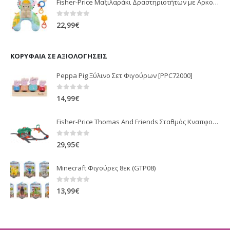
Fisher-Price Μαξιλαράκι Δραστηριοτήτων με Αρκουδάκι (JHB44)
0
out of 5
22,99
€
ΚΟΡΥΦΑΊΑ ΣΕ ΑΞΙΟΛΟΓΉΣΕΙΣ
Peppa Pig Ξύλινο Σετ Φιγούρων [PPC72000]
0
out of 5
14,99
€
Fisher-Price Thomas And Friends Σταθμός Κναπφορντ GHK74
0
out of 5
29,95
€
Minecraft Φιγούρες 8εκ (GTP08)
0
out of 5
13,99
€