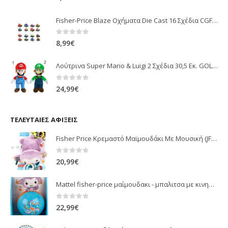
Fisher-Price Blaze Οχήματα Die Cast 16 Σχέδια CGF20
0
out of 5
8,99
€
Λούτρινα Super Mario & Luigi 2 Σχέδια 30,5 Εκ. GOL13769
0
out of 5
24,99
€
ΤΕΛΕΥΤΑΊΕΣ ΑΦΊΞΕΙΣ
Fisher Price Κρεμαστό Μαϊμουδάκι Με Μουσική (JFF02)
0
out of 5
20,99
€
Mattel fisher-price μαίμουδακι - μπαλιτσα με κινηση JLB95
0
out of 5
22,99
€