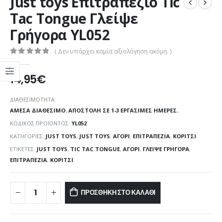
Just toys Επιτραπέζιο Tic
Tac Tongue Γλείψε
Γρήγορα YL052
( Δεν υπάρχει καμία αξιολόγηση ακόμη. )
0
out of 5
14,95
€
ΔΙΑΘΕΣΙΜΌΤΗΤΑ:
ΆΜΕΣΑ ΔΙΑΘΈΣΙΜΟ. ΑΠΟΣΤΟΛΉ ΣΕ 1-3 ΕΡΓΆΣΙΜΕΣ ΗΜΈΡΕΣ.
ΚΩΔΙΚΌΣ ΠΡΟΪΌΝΤΟΣ:
YL052
ΚΑΤΗΓΟΡΊΕΣ:
JUST TOYS
,
JUST TOYS
,
ΑΓΌΡΙ
,
ΕΠΙΤΡΑΠΕΖΊΑ
,
ΚΟΡΊΤΣΙ
ΕΤΙΚΈΤΕΣ:
JUST TOYS
,
TIC TAC TONGUE
,
ΑΓΌΡΙ
,
ΓΛΕΊΨΕ ΓΡΉΓΟΡΑ
,
ΕΠΙΤΡΑΠΈΖΙΑ
,
ΚΟΡΊΤΣΙ
ΠΡΟΣΘΉΚΗ ΣΤΟ ΚΑΛΆΘΙ