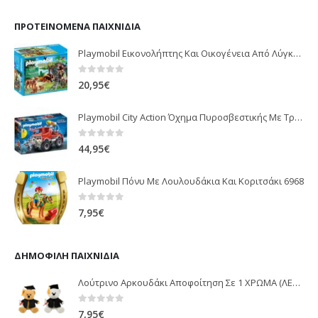
ΠΡΟΤΕΙΝΌΜΕΝΑ ΠΑΙΧΝΊΔΙΑ
Playmobil Εικονολήπτης Και Οικογένεια Από Λύγκες 5561
0
out of 5
20,95
€
Playmobil City Action Όχημα Πυροσβεστικής Με Τροχαλία Ρυμούλκησης 9466
0
out of 5
44,95
€
Playmobil Πόνυ Με Λουλουδάκια Και Κοριτσάκι 6968
0
out of 5
7,95
€
ΔΗΜΟΦΙΛΉ ΠΑΙΧΝΊΔΙΑ
Λούτρινο Αρκουδάκι Αποφοίτηση Σε 1 ΧΡΩΜΑ (ΛΕΥΚΟ)25Εκ 1850
0
out of 5
7,95
€