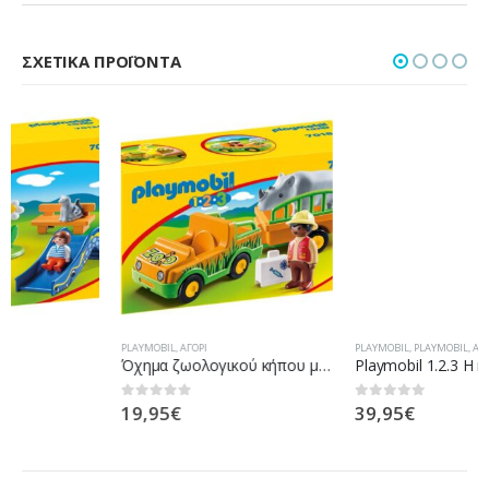
ΣΧΕΤΙΚΆ ΠΡΟΪΌΝΤΑ
PLAYMOBIL
,
ΑΓΌΡΙ
PLAYMOBIL
,
PLAYMOBIL
,
ΑΓΌΡΙ
,
ΚΟΡΊΤΣΙ
Όχημα ζωολογικού κήπου με ρινόκερο
Playmobil 1.2.3 Η κιβωτός του Νώε 6765
19,95
€
39,95
€
0
out of 5
0
out of 5