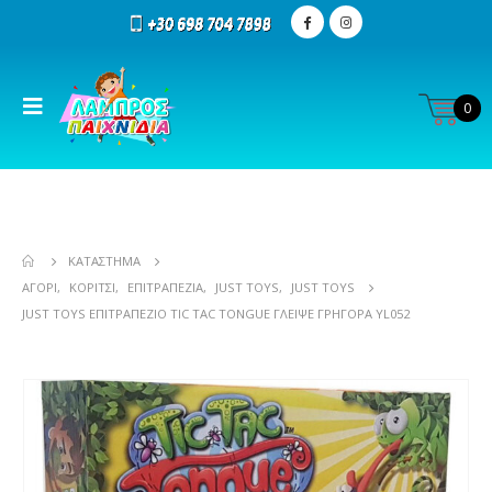
0
ΚΑΤΆΣΤΗΜΑ
ΑΓΌΡΙ
,
ΚΟΡΊΤΣΙ
,
ΕΠΙΤΡΑΠΕΖΊΑ
,
JUST TOYS
,
JUST TOYS
JUST TOYS ΕΠΙΤΡΑΠΈΖΙΟ TIC TAC TONGUE ΓΛΕΊΨΕ ΓΡΉΓΟΡΑ YL052