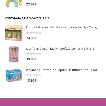
0
out of 5
22,99
€
ΚΟΡΥΦΑΊΑ ΣΕ ΑΞΙΟΛΟΓΉΣΕΙΣ
Epoch Sylvanian Families Kangaroo Family - Οικογένεια Καγκουρό 5272
0
out of 5
24,99
€
Just Toys Dimian Molly Μπαλαρίνα 40cm BD1215
0
out of 5
39,99
€
Playmobil StarterPack Άμαξα με Ιππόκαμπους και Γοργόνες 70033
0
out of 5
13,95
€