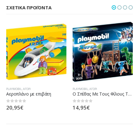
ΣΧΕΤΙΚΆ ΠΡΟΪΌΝΤΑ
PLAYMOBIL
,
ΑΓΌΡΙ
PLAYMOBIL
,
ΑΓΌΡΙ
Αεροπλάνο με επιβάτη
Ο Σπίθας Με Τους Φίλους Του Και Παγίδα Για Τον Τ-Ρεξ
20,95
€
14,95
€
0
out of 5
0
out of 5