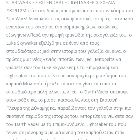
STAR WARS E7 EXTENDABLE LIGHTSABER 3 ΣΧΕΔΙΑ
#B2912Μπείτε στη δράση και την περιπέτεια στον κόσμο του
Star Wars! Ανακαλύψτε τις συναρπαστικές ιστορίες του καλού
εναντίον του κακού σε ένα σύμπαν ηρώων, κακών και
εξωγήινων.Παρά την κρυφή τραγωδία της οικογένειάς του, ο
Luke Skywalker εξελίχθηκε σε έναν από τους
σπουδαιότερους Jedi στην ιστορία του γαλαξία και είναι ο
πρώτος μιας νέας γενιάς Ιπποτών των Jedi. Μπορείτε να
νιώσετε σαν τον Luke Skywalker με το Επιμηκυνόμενο
Lightsaber του που τείνει σε μονομαχία με μια κίνηση του
καρπού.Μολονότι έμελλε κάποτε να γίνει ένα από τα
σπουδαιότερα μέλη όλων των Jedi, ο Darth Vader υπέκυψε
στον φόβο και το μίσος, κατρακυλώντας στη Σκοτεινή
Πλευρά της Δύναμης και παραδίδοντας τον γαλαξία στην πιο
σκοτεινή περίοδο της ιστορίας του. Μπορείτε να νιώσετε σαν
τον Darth Vader με το Επιμηκυνόμενο Lightsaber του που
τείνει σε μονομαχία με μια κίνηση του καρπού.Όταν ήταν