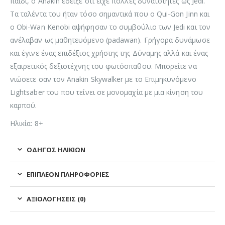
παιδί, ο Anakin έδειξε ότι είχε πολλές δυνατότητες ως Jedi.
Τα ταλέντα του ήταν τόσο σημαντικά που ο Qui-Gon Jinn και
ο Obi-Wan Kenobi αψήφησαν το συμβούλιο των Jedi και τον
ανέλαβαν ως μαθητευόμενο (padawan). Γρήγορα δυνάμωσε
και έγινε ένας επιδέξιος χρήστης της Δύναμης αλλά και ένας
εξαιρετικός δεξιοτέχνης του φωτόσπαθου. Μπορείτε να
νιώσετε σαν τον Anakin Skywalker με το Επιμηκυνόμενο
Lightsaber του που τείνει σε μονομαχία με μια κίνηση του
καρπού.
Ηλικία: 8+
ΟΔΗΓΌΣ ΗΛΙΚΙΏΝ
ΕΠΙΠΛΈΟΝ ΠΛΗΡΟΦΟΡΊΕΣ
ΑΞΙΟΛΟΓΉΣΕΙΣ (0)