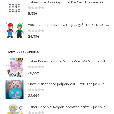
Fisher-Price Blaze Οχήματα Die Cast 16 Σχέδια CGF20
0
out of 5
8,99
€
Λούτρινα Super Mario & Luigi 2 Σχέδια 30,5 Εκ. GOL13769
0
out of 5
24,99
€
ΤΕΛΕΥΤΑΊΕΣ ΑΦΊΞΕΙΣ
Fisher Price Κρεμαστό Μαϊμουδάκι Με Μουσική (JFF02)
0
out of 5
20,99
€
Mattel fisher-price μαίμουδακι - μπαλιτσα με κινηση JLB95
0
out of 5
22,99
€
Fisher-Price Μαξιλαράκι Δραστηριοτήτων με Αρκουδάκι (JHB44)