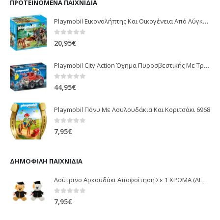
ΠΡΟΤΕΙΝΌΜΕΝΑ ΠΑΙΧΝΊΔΙΑ
Playmobil Εικονολήπτης Και Οικογένεια Από Λύγκες 5561
0
out of 5
20,95
€
Playmobil City Action Όχημα Πυροσβεστικής Με Τροχαλία Ρυμούλκησης 9466
0
out of 5
44,95
€
Playmobil Πόνυ Με Λουλουδάκια Και Κοριτσάκι 6968
0
out of 5
7,95
€
ΔΗΜΟΦΙΛΉ ΠΑΙΧΝΊΔΙΑ
Λούτρινο Αρκουδάκι Αποφοίτηση Σε 1 ΧΡΩΜΑ (ΛΕΥΚΟ)25Εκ 1850
0
out of 5
7,95
€