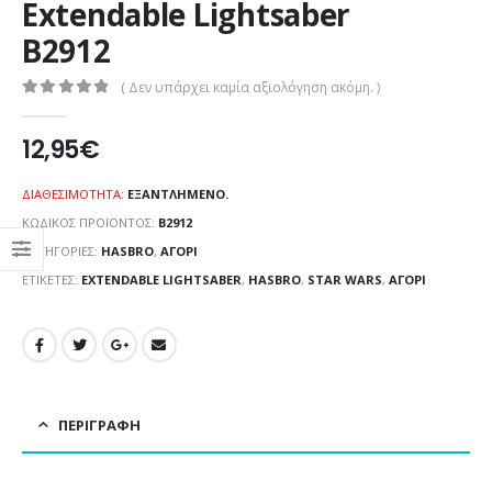
Extendable Lightsaber
B2912
( Δεν υπάρχει καμία αξιολόγηση ακόμη. )
0
out of 5
12,95
€
ΔΙΑΘΕΣΙΜΌΤΗΤΑ:
ΕΞΑΝΤΛΗΜΈΝΟ.
ΚΩΔΙΚΌΣ ΠΡΟΪΌΝΤΟΣ:
B2912
ΚΑΤΗΓΟΡΊΕΣ:
HASBRO
,
ΑΓΌΡΙ
ΕΤΙΚΈΤΕΣ:
EXTENDABLE LIGHTSABER
,
HASBRO
,
STAR WARS
,
ΑΓΌΡΙ
ΠΕΡΙΓΡΑΦΉ