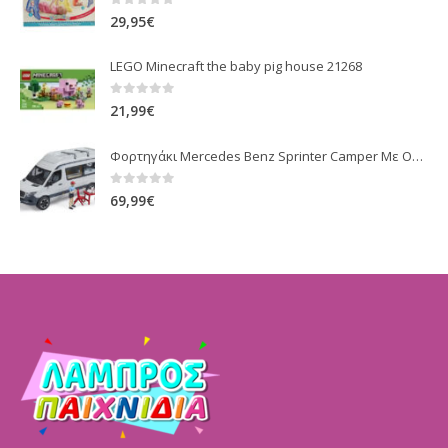
0
out of 5
29,95
€
LEGO Minecraft the baby pig house 21268
0
out of 5
21,99
€
Φορτηγάκι Mercedes Benz Sprinter Camper Με Οδηγό Και Εξοπλισμό (BR002672)
0
out of 5
69,99
€