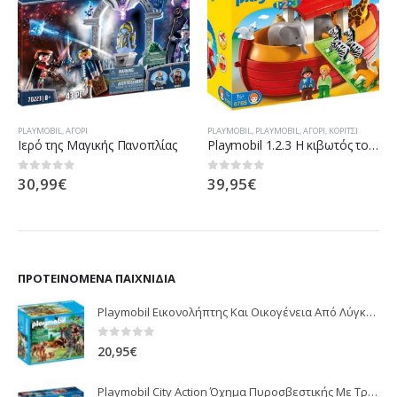
PLAYMOBIL
,
ΑΓΌΡΙ
PLAYMOBIL
,
PLAYMOBIL
,
ΑΓΌΡΙ
,
ΚΟΡΊΤΣΙ
Ιερό της Μαγικής Πανοπλίας
Playmobil 1.2.3 Η κιβωτός του Νώε 6765
30,99
€
39,95
€
0
out of 5
0
out of 5
ΠΡΟΤΕΙΝΌΜΕΝΑ ΠΑΙΧΝΊΔΙΑ
Playmobil Εικονολήπτης Και Οικογένεια Από Λύγκες 5561
0
out of 5
20,95
€
Playmobil City Action Όχημα Πυροσβεστικής Με Τροχαλία Ρυμούλκησης 9466