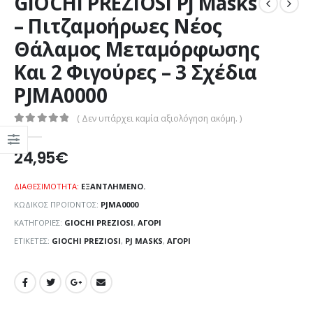
GIOCHI PREZIOSI Pj Masks
– Πιτζαμοήρωες Νέος
Θάλαμος Μεταμόρφωσης
Και 2 Φιγούρες – 3 Σχέδια
PJMA0000
( Δεν υπάρχει καμία αξιολόγηση ακόμη. )
0
out of 5
24,95
€
ΔΙΑΘΕΣΙΜΌΤΗΤΑ:
ΕΞΑΝΤΛΗΜΈΝΟ.
ΚΩΔΙΚΌΣ ΠΡΟΪΌΝΤΟΣ:
PJMA0000
ΚΑΤΗΓΟΡΊΕΣ:
GIOCHI PREZIOSI
,
ΑΓΌΡΙ
ΕΤΙΚΈΤΕΣ:
GIOCHI PREZIOSI
,
PJ MASKS
,
ΑΓΌΡΙ