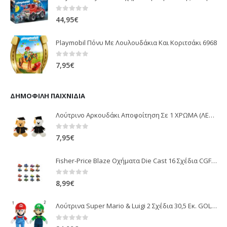
0
out of 5
44,95
€
Playmobil Πόνυ Με Λουλουδάκια Και Κοριτσάκι 6968
0
out of 5
7,95
€
ΔΗΜΟΦΙΛΉ ΠΑΙΧΝΊΔΙΑ
Λούτρινο Αρκουδάκι Αποφοίτηση Σε 1 ΧΡΩΜΑ (ΛΕΥΚΟ)25Εκ 1850
0
out of 5
7,95
€
Fisher-Price Blaze Οχήματα Die Cast 16 Σχέδια CGF20
0
out of 5
8,99
€
Λούτρινα Super Mario & Luigi 2 Σχέδια 30,5 Εκ. GOL13769
0
out of 5