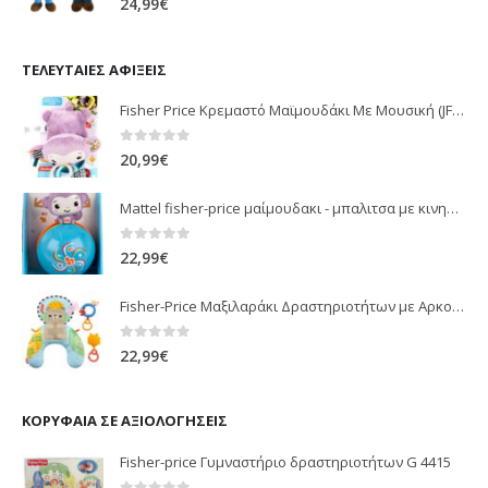
24,99
€
ΤΕΛΕΥΤΑΊΕΣ ΑΦΊΞΕΙΣ
Fisher Price Κρεμαστό Μαϊμουδάκι Με Μουσική (JFF02)
0
out of 5
20,99
€
Mattel fisher-price μαίμουδακι - μπαλιτσα με κινηση JLB95
0
out of 5
22,99
€
Fisher-Price Μαξιλαράκι Δραστηριοτήτων με Αρκουδάκι (JHB44)
0
out of 5
22,99
€
ΚΟΡΥΦΑΊΑ ΣΕ ΑΞΙΟΛΟΓΉΣΕΙΣ
Fisher-price Γυμναστήριο δραστηριοτήτων G 4415