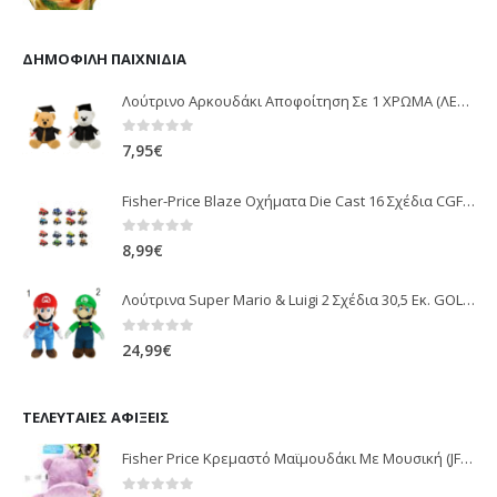
ΔΗΜΟΦΙΛΉ ΠΑΙΧΝΊΔΙΑ
Λούτρινο Αρκουδάκι Αποφοίτηση Σε 1 ΧΡΩΜΑ (ΛΕΥΚΟ)25Εκ 1850
0
out of 5
7,95
€
Fisher-Price Blaze Οχήματα Die Cast 16 Σχέδια CGF20
0
out of 5
8,99
€
Λούτρινα Super Mario & Luigi 2 Σχέδια 30,5 Εκ. GOL13769
0
out of 5
24,99
€
ΤΕΛΕΥΤΑΊΕΣ ΑΦΊΞΕΙΣ
Fisher Price Κρεμαστό Μαϊμουδάκι Με Μουσική (JFF02)