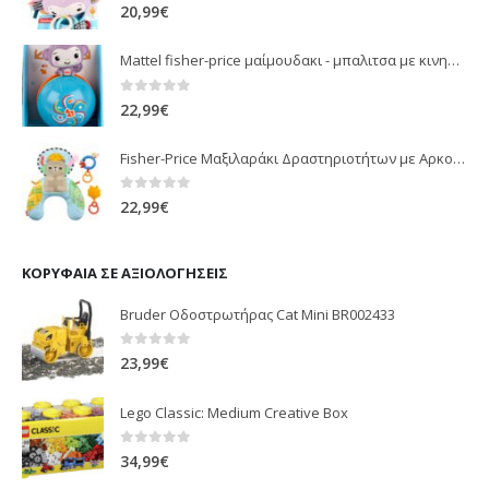
0
out of 5
20,99
€
Mattel fisher-price μαίμουδακι - μπαλιτσα με κινηση JLB95
0
out of 5
22,99
€
Fisher-Price Μαξιλαράκι Δραστηριοτήτων με Αρκουδάκι (JHB44)
0
out of 5
22,99
€
ΚΟΡΥΦΑΊΑ ΣΕ ΑΞΙΟΛΟΓΉΣΕΙΣ
Bruder Οδοστρωτήρας Cat Mini BR002433
0
out of 5
23,99
€
Lego Classic: Medium Creative Box
0
out of 5
34,99
€