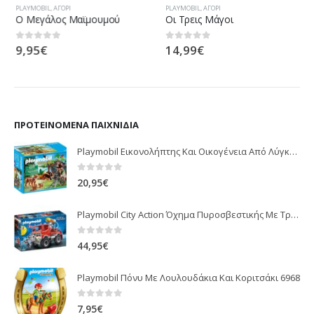
PLAYMOBIL
,
ΑΓΌΡΙ
PLAYMOBIL
,
ΑΓΌΡΙ
Ο Μεγάλος Μαϊμουμού
Οι Τρεις Μάγοι
9,95
€
14,99
€
0
out of 5
0
out of 5
ΠΡΟΤΕΙΝΌΜΕΝΑ ΠΑΙΧΝΊΔΙΑ
Playmobil Εικονολήπτης Και Οικογένεια Από Λύγκες 5561
0
out of 5
20,95
€
Playmobil City Action Όχημα Πυροσβεστικής Με Τροχαλία Ρυμούλκησης 9466
0
out of 5
44,95
€
Playmobil Πόνυ Με Λουλουδάκια Και Κοριτσάκι 6968
0
out of 5
7,95
€