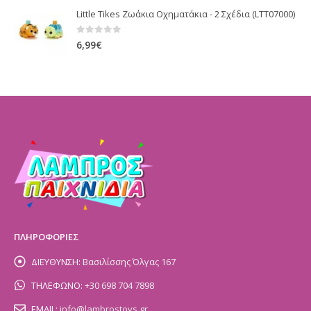
Little Tikes Ζωάκια Οχηματάκια - 2 Σχέδια (LTT07000)
0
out of 5
6,99
€
ΠΛΗΡΟΦΟΡΙΕΣ
ΔΙΕΥΘΥΝΣΗ:
Βασιλίσσης Όλγας 167
ΤΗΛΕΦΩΝΟ:
+30 698 704 7898
EMAIL:
info@lambrostoys.gr