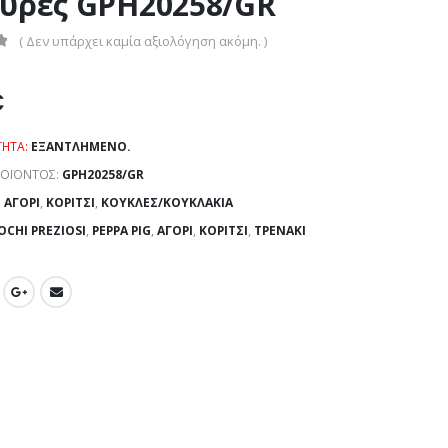
ύρες GPH20258/GR
( Δεν υπάρχει καμία αξιολόγηση ακόμη. )
€
ΤΗΤΑ:
ΕΞΑΝΤΛΗΜΈΝΟ.
ΡΟΪΌΝΤΟΣ:
GPH20258/GR
:
ΑΓΌΡΙ
,
ΚΟΡΊΤΣΙ
,
ΚΟΎΚΛΕΣ/ΚΟΥΚΛΆΚΙΑ
OCHI PREZIOSI
,
PEPPA PIG
,
ΑΓΌΡΙ
,
ΚΟΡΊΤΣΙ
,
ΤΡΕΝΆΚΙ