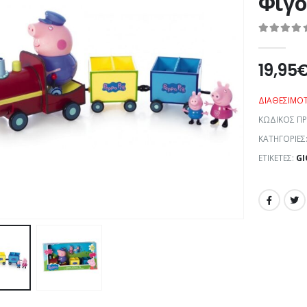
Φιγο
0
out of 5
19,95
ΔΙΑΘΕΣΙΜΌ
ΚΩΔΙΚΌΣ Π
ΚΑΤΗΓΟΡΊΕΣ
ΕΤΙΚΈΤΕΣ:
GI