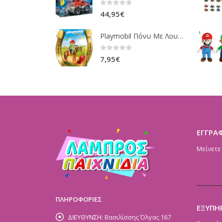
0
out of 5
44,95
€
Playmobil Πόνυ Με Λουλουδάκια Και Κοριτσάκι 6968
0
out of 5
7,95
€
ΕΓΓΡΑ
Μείνετε
ΠΛΗΡΟΦΟΡΙΕΣ
ΕΞΥΠΗ
ΔΙΕΥΘΥΝΣΗ:
Βασιλίσσης Όλγας 167